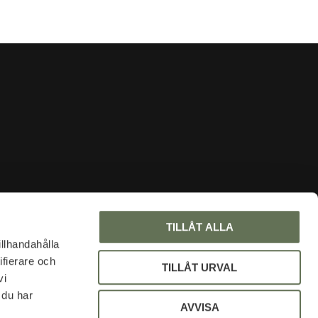
INFORMATION
TILLÅT ALLA
About us
illhandahålla
ifierare och
Faq
TILLÅT URVAL
vi
Blog
 du har
My pages
AVVISA
Policy and cookies