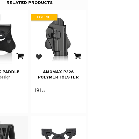
RELATED PRODUCTS
FAVORITE
avorites
Add to favorites
 PADDLE
AMOMAX P226
POLYMERHÖLSTER
esign.
191
KR