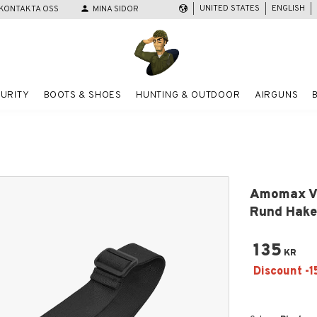
UNITED STATES
ENGLISH
KONTAKTA OSS
person
MINA SIDOR
URITY
BOOTS & SHOES
HUNTING & OUTDOOR
AIRGUNS
Amomax Va
Rund Hak
135
KR