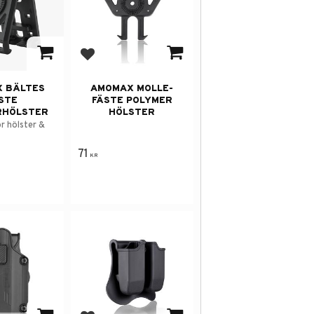
avorites
Add to favorites
 BÄLTES
AMOMAX MOLLE-
STE
FÄSTE POLYMER
RHÖLSTER
HÖLSTER
ör hölster &
71
KR