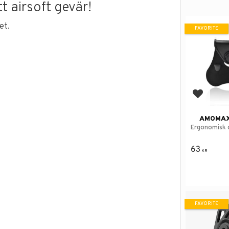
t airsoft gevär!
et.
FAVORITE
Add to f
AMOMAX
Ergonomisk d
63
KR
FAVORITE