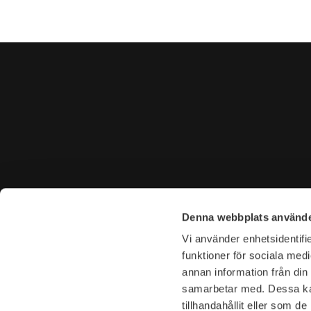
CONTACT US
VISIT U
Denna webbplats använde
Tel. +46 (0)8-31 44 40
Tegnérga
Vi använder enhetsidentifie
E-mail. info@garderoben.se
113 59 S
funktioner för sociala medi
annan information från din
Telephone hours:
Opening 
samarbetar med. Dessa kan
Mon - Fri: 10.00 - 18.00
Mon-Fri: 
tillhandahållit eller som d