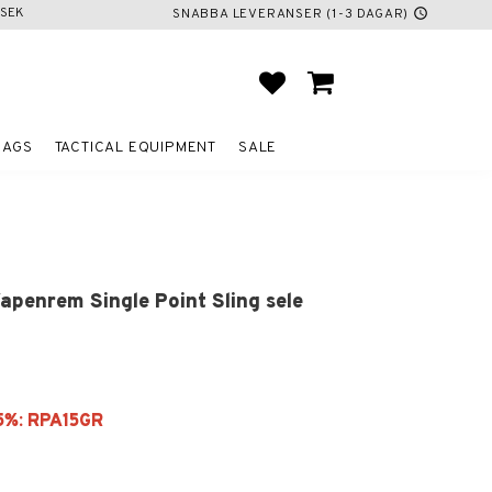
SEK
SNABBA LEVERANSER (1-3 DAGAR)
schedule
FAVORITES
BASKET
BAGS
TACTICAL EQUIPMENT
SALE
penrem Single Point Sling sele
e