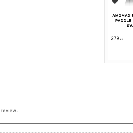
Add to f
AMOMAX 
PADDLE
SV
279
KR