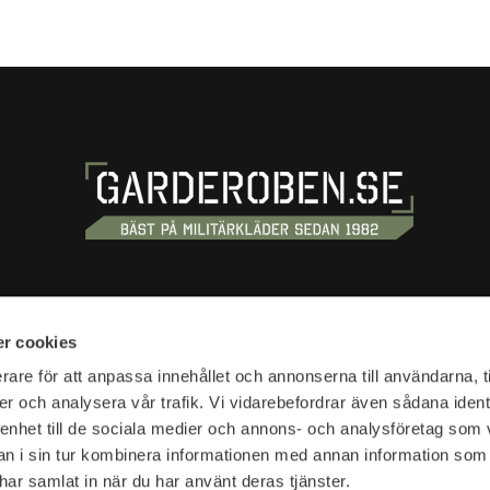
S
SHOPPING
r cookies
tan 20
Terms and conditions
rare för att anpassa innehållet och annonserna till användarna, t
tockholm
er och analysera vår trafik. Vi vidarebefordrar även sådana ident
Customer service
 enhet till de sociala medier och annons- och analysföretag som 
Shipping & delivery
hours:
 i sin tur kombinera informationen med annan information som
Complaint and return
10-18
e har samlat in när du har använt deras tjänster.
Return waybill