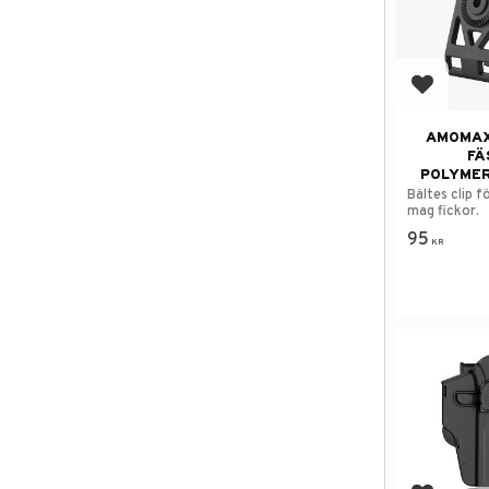
Add to f
AMOMAX
FÄ
POLYME
Bältes clip f
mag fickor.
95
KR