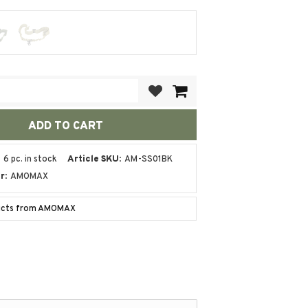
Add to favorites
6 pc. in stock
Article SKU
AM-SS01BK
r
AMOMAX
ducts from AMOMAX