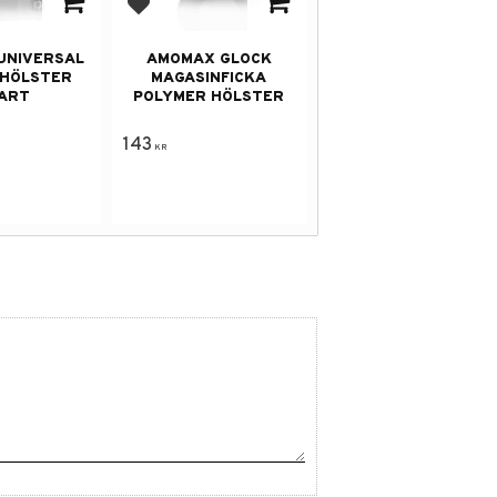
avorites
Add to favorites
UNIVERSAL
AMOMAX GLOCK
 HÖLSTER
MAGASINFICKA
ART
POLYMER HÖLSTER
143
KR