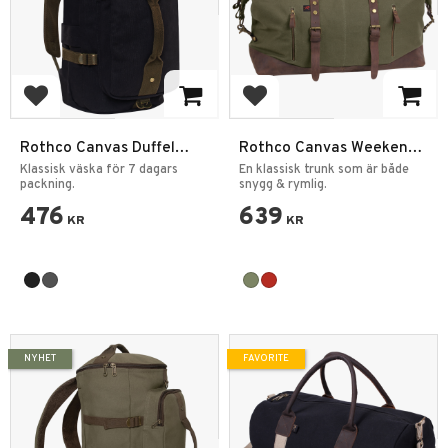
Add to favorites
Add to favorites
Rothco Canvas Duffel
Rothco Canvas Weekend
Ryggsäck Väska
Bag
Klassisk väska för 7 dagars
En klassisk trunk som är både
packning.
snygg & rymlig.
476
639
KR
KR
NYHET
FAVORITE