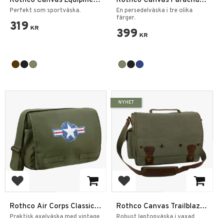
Rothco Canvas Equipment
Rothco Canvas Parachute
Bag
Cargobag Large
Perfekt som sportväska.
En persedelväska i tre olika
färger.
319
KR
399
KR
NYHET
Add to favorites
Add to favorites
Rothco Air Corps Classic
Rothco Canvas Trailblazer
Messenger Väska
Laptopväska
Praktisk axelväska med vintage
Robust laptopväska i vaxad