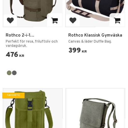
Add to favorites
Add to favorites
Rothco 2-i-1
Rothco Klassisk Gymväska
Duffelryggsäck i Canvas –
Perfekt för resa, friluftsliv och
Canvas & läder Duffle Bag.
30L, 19 tum
vardagsbruk.
399
KR
476
KR
FAVORITE