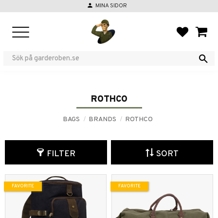
person
MINA SIDOR
Menu
FAVORIT
BASKE
ROTHCO
BAGS
BRANDS
ROTHCO
FILTER
SORT
FAVORITE
FAVORITE