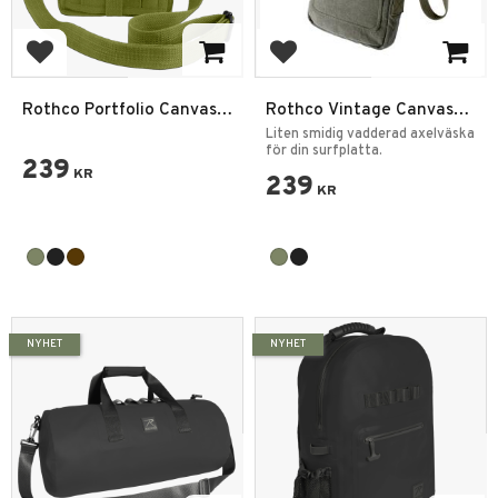
Add to favorites
Add to favorites
Rothco Portfolio Canvas
Rothco Vintage Canvas
Axelväska
Military Tech Bag
Liten smidig vadderad axelväska
för din surfplatta.
239
KR
239
KR
NYHET
NYHET