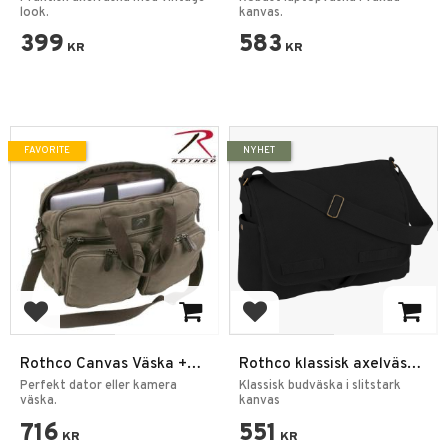
look.
kanvas.
399
583
KR
KR
FAVORITE
NYHET
Add to favorites
Add to favorites
Rothco Canvas Väska +
Rothco klassisk axelväska
Ryggsäck
i canvas
Perfekt dator eller kamera
Klassisk budväska i slitstark
väska.
kanvas
716
551
KR
KR