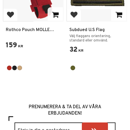
Add to favorites
Add to favorites
Rothco Pouch MOLLE
Subdued U.S Flag
Tactical Tourniquet + Sax
Välj flaggans orientering,
Hållare
standard eller omvänd.
159
KR
32
KR
PRENUMERERA & TA DEL AV VÅRA
ERBJUDANDEN!