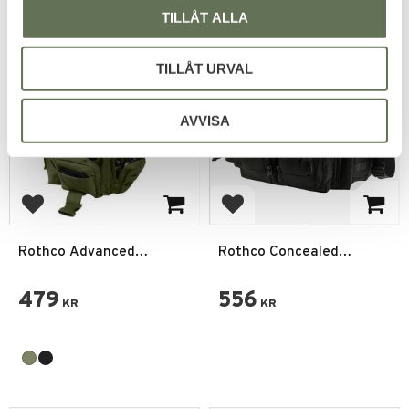
TILLÅT ALLA
TILLÅT URVAL
AVVISA
Add to favorites
Add to favorites
Rothco Advanced
Rothco Concealed
Taktiska Axelväska
utrustningsväska
479
556
KR
KR