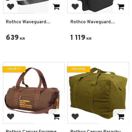
Add to favorites
Add to favorites
Rothco Waveguard
Rothco Waveguard
Vattentät Duffelväska -
Vattentät Ryggsäck -
20L
15.6L
639
1 119
KR
KR
FAVORITE
FAVORITE
Add to favorites
Add to favorites