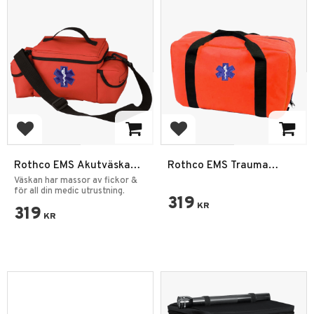
Add to favorites
Add to favorites
Rothco EMS Akutväska
Rothco EMS Trauma
Large
Akutväska Medium
Väskan har massor av fickor &
för all din medic utrustning.
319
KR
319
KR