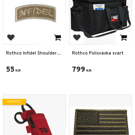
Add to favorites
Add to favorites
Rothco Infidel Shoulder
Rothco Polisväska svart
Morale Patch
55
799
KR
KR
FAVORITE