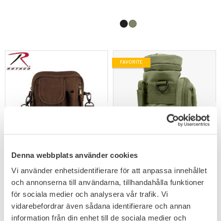
FAVORITE
Add to favorites
Add to favorites
Denna webbplats använder cookies
Rothco Canvas Axelväska
Rothco Hållare
Vi använder enhetsidentifierare för att anpassa innehållet
Vattenflaska MOLLE
och annonserna till användarna, tillhandahålla funktioner
Pouch
199
191
för sociala medier och analysera vår trafik. Vi
KR
KR
vidarebefordrar även sådana identifierare och annan
information från din enhet till de sociala medier och