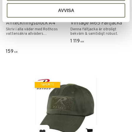
Add to favorites
Add to favorites
AVVISA
Rothco Allväders
Rothco Ultra Force
Anteckningsblock A4
Vintage M65 Fältjacka
Skriv i alla väder med Rothcos
Denna fältjacka är otroligt
vattensäkra allväders
bekväm & samtidigt robust.
anteckningsblock.
1 119
KR
159
KR
FAVORITE