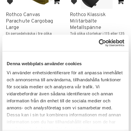
Add to favorites
Add to favorites
Rothco Canvas
Rothco Klassisk
Parachute Cargobag
Militärbälte
Large
Metallspänne
En persedelväska i tre olika
Två olika storlekar i 115 eller 135
färger.
cm.
399
71
KR
KR
Denna webbplats använder cookies
Vi använder enhetsidentifierare för att anpassa innehållet
och annonserna till användarna, tillhandahålla funktioner
för sociala medier och analysera vår trafik. Vi
vidarebefordrar även sådana identifierare och annan
information från din enhet till de sociala medier och
annons- och analysföretag som vi samarbetar med.
Dessa kan i sin tur kombinera informationen med annan
information som du har tillhandahållit eller som de har
samlat in när du har använt deras tjänster.