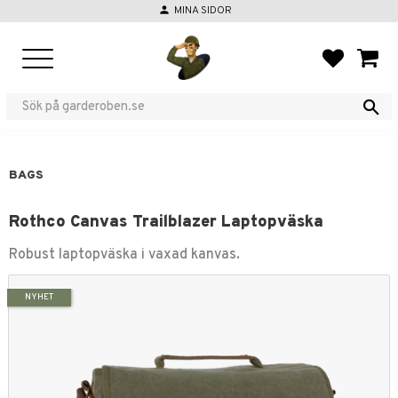
person
MINA SIDOR
Menu
FAVORIT
BASKE
BAGS
Rothco Canvas Trailblazer Laptopväska
Robust laptopväska i vaxad kanvas.
NYHET