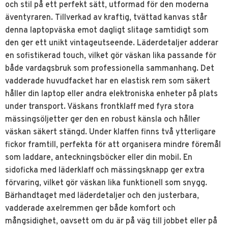
och stil på ett perfekt sätt, utformad för den moderna
äventyraren.
Tillverkad av kraftig, tvättad kanvas står
denna laptopväska emot dagligt slitage samtidigt som
den ger ett unikt vintageutseende.
Läderdetaljer adderar
en sofistikerad touch, vilket gör väskan lika passande för
både vardagsbruk som professionella sammanhang.
Det
vadderade huvudfacket har en elastisk rem som säkert
håller din laptop eller andra elektroniska enheter på plats
under transport.
Väskans frontklaff med fyra stora
mässingsöljetter ger den en robust känsla och håller
väskan säkert stängd.
Under klaffen finns två ytterligare
fickor framtill, perfekta för att organisera mindre föremål
som laddare, anteckningsböcker eller din mobil.
En
sidoficka med läderklaff och mässingsknapp ger extra
förvaring, vilket gör väskan lika funktionell som snygg.
Bärhandtaget med läderdetaljer och den justerbara,
vadderade axelremmen ger både komfort och
mångsidighet, oavsett om du är på väg till jobbet eller på