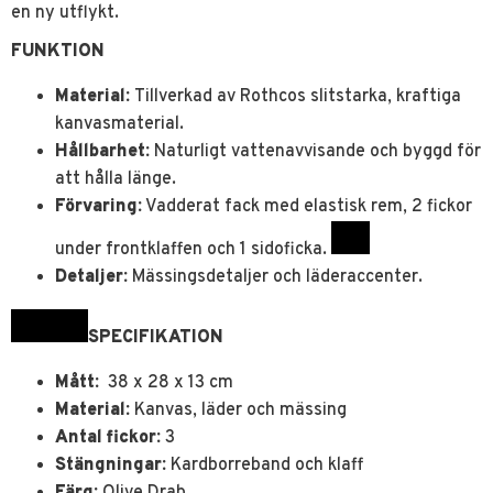
en ny utflykt.
FUNKTION
Material:
Tillverkad av Rothcos slitstarka, kraftiga
kanvasmaterial.
Hållbarhet:
Naturligt vattenavvisande och byggd för
att hålla länge.
Förvaring:
Vadderat fack med elastisk rem, 2 fickor
under frontklaffen och 1 sidoficka.
Detaljer:
Mässingsdetaljer och läderaccenter.
SPECIFIKATION
Mått:
38 x 28 x 13 cm
Material:
Kanvas, läder och mässing
Antal fickor:
3
Stängningar:
Kardborreband och klaff
Färg:
Olive Drab.