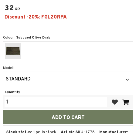
32
KR
Colour :
Subdued Olive Drab
Modell
STANDARD
Quantity
Add to favor
Stock status
1 pc. in stock
Article SKU
1778
Manufacturer