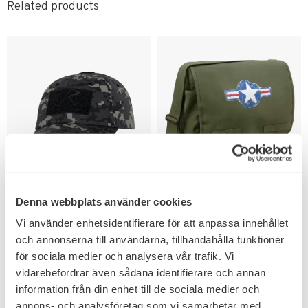
Related products
Add to favorites
Add to favorites
Rothco Tactical
Rothco Air Corps
Denna webbplats använder cookies
Operator Keps Subdued
Classic Messenger
Urban Digital Camo
Väska
Vi använder enhetsidentifierare för att anpassa innehållet
Praktisk axelväska med vintage
och annonserna till användarna, tillhandahålla funktioner
look.
för sociala medier och analysera vår trafik. Vi
119
399
KR
KR
vidarebefordrar även sådana identifierare och annan
information från din enhet till de sociala medier och
annons- och analysföretag som vi samarbetar med.