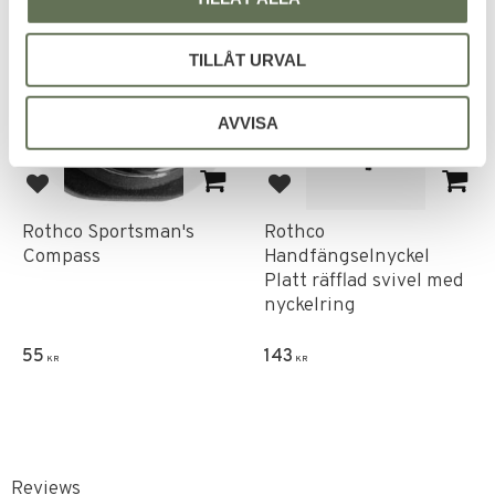
FAVORITE
TILLÅT URVAL
AVVISA
Add to favorites
Add to favorites
Rothco Sportsman's
Rothco
Compass
Handfängselnyckel
Platt räfflad svivel med
nyckelring
55
143
KR
KR
Reviews