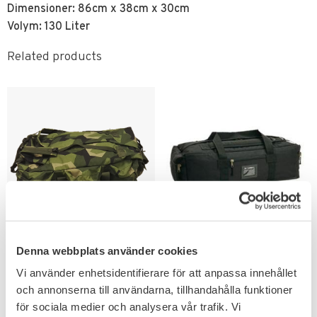
Dimensioner: 86cm x 38cm x 30cm
Volym: 130 Liter
Related products
Add to favorites
Add to favorites
NFM Gyda Bag 70L M90
Mil-Tec Commando 80L
Denna webbplats använder cookies
Ryggsäck Duffelbag
Väska som fungerar som både
Vi använder enhetsidentifierare för att anpassa innehållet
ryggsäck & duffel.
och annonserna till användarna, tillhandahålla funktioner
1 119
559
KR
KR
för sociala medier och analysera vår trafik. Vi