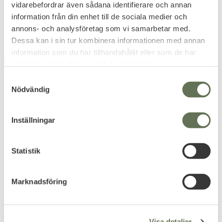
vidarebefordrar även sådana identifierare och annan
information från din enhet till de sociala medier och
annons- och analysföretag som vi samarbetar med.
Dessa kan i sin tur kombinera informationen med annan
information som du har tillhandahållit eller som de har
FAVORITE
OUTGOING
20
%
samlat in när du har använt deras tjänster.
S
Nödvändig
a
m
t
Inställningar
y
c
Add to favorites
Add to favorites
k
Statistik
Condor Colossus Duffle
Under Armour
e
Bag 52L
Undeniable Duffel 4.0
s
Marknadsföring
Small
Robust väska i förbättrad
v
version.
Volym på ca 40 liter.
a
1 180
KR
l
319
Visa detaljer
KR