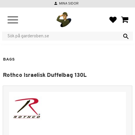
person
MINA SIDOR
Menu
FAVORIT
BASKE
BAGS
Rothco Israelisk Duffelbag 130L