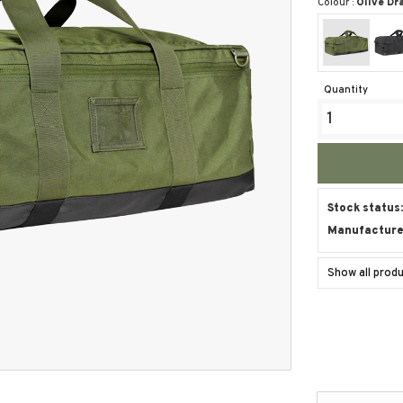
Colour :
Olive Dr
Quantity
Stock status
Manufacture
Show all pro