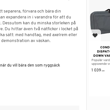
att separera, förvara och bära din
kan expandera in i varandra för att du
kt. Dessutom kan du minska storleken på
re. Du hittar även två nätfickor i locket på
lika sätt: med handtag, med axelrem eller
Add to f
r demonstration av väskan.
COND
DISPAT
DOWN VA
Populär vard
uppseende v
när du vill bära den som ryggsäck
vapenväska.
1 039
KR