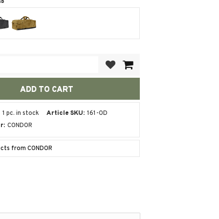
ab
Add to favorites
1 pc. in stock
Article SKU
161-OD
r
CONDOR
ducts from CONDOR