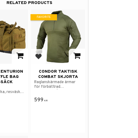
RELATED PRODUCTS
FAVORITE
avorites
Add to favorites
CENTURION
CONDOR TAKTISK
FFLE BAG
COMBAT SKJORTA
GSÄCK
Raglanskärmade ärmar
för förbättrad
rörelseförmåga.
ka, resväska
erad
599
KR