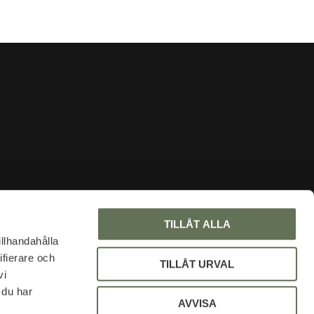
INFORMATION
TILLÅT ALLA
About us
illhandahålla
ifierare och
Faq
TILLÅT URVAL
vi
Blog
 du har
My pages
AVVISA
Policy and cookies