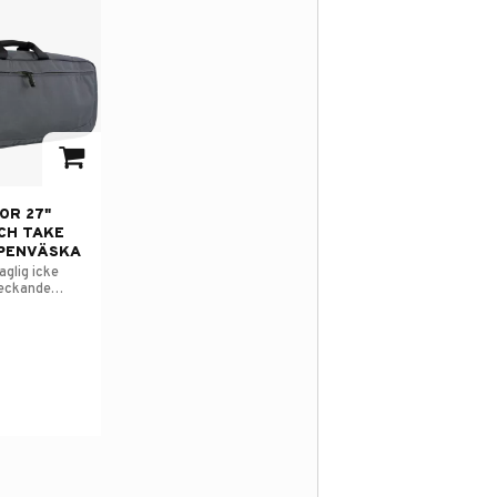
avorites
OR 27"
CH TAKE
PENVÄSKA
aglig icke
eckande