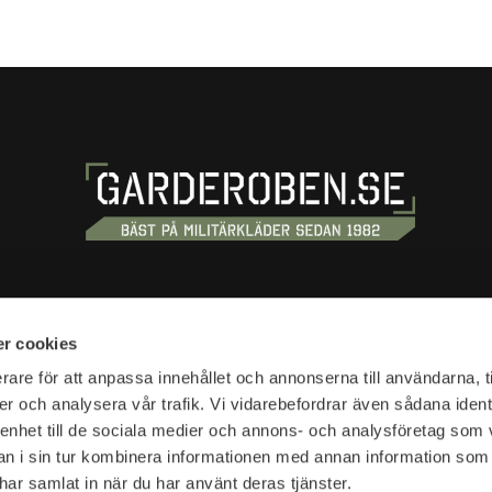
S
SHOPPING
r cookies
tan 20
Terms and conditions
rare för att anpassa innehållet och annonserna till användarna, t
tockholm
er och analysera vår trafik. Vi vidarebefordrar även sådana ident
Customer service
 enhet till de sociala medier och annons- och analysföretag som 
Shipping & delivery
hours:
 i sin tur kombinera informationen med annan information som
Complaint and return
10-18
e har samlat in när du har använt deras tjänster.
Return waybill