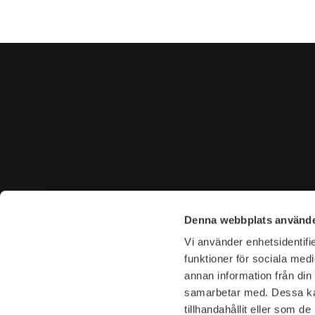
CONTACT US
VISIT U
Denna webbplats använde
Tel. +46 (0)8-31 44 40
Tegnérga
Vi använder enhetsidentifie
E-mail. info@garderoben.se
113 59 S
funktioner för sociala medi
annan information från din
Telephone hours:
Opening 
samarbetar med. Dessa kan
Mon - Fri: 10.00 - 18.00
Mon-Fri: 
tillhandahållit eller som d