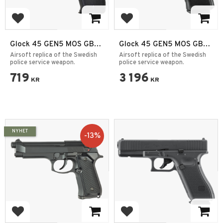
Add to favorites
Add to favorites
Glock 45 GEN5 MOS GBB
Glock 45 GEN5 MOS GBB
6mm
6mm
Airsoft replica of the Swedish
Airsoft replica of the Swedish
police service weapon.
police service weapon.
719
3 196
KR
KR
NYHET
13
%
Add to favorites
Add to favorites