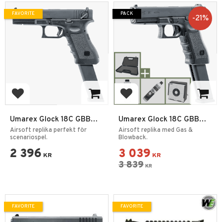
FAVORITE
PACK
21
%
Add to favorites
Add to favorites
Umarex Glock 18C GBB
Umarex Glock 18C GBB
Airsoft 6mm
Airsoft 6mm Paket
Airsoft replika perfekt för
Airsoft replika med Gas &
scenariospel.
Blowback.
2 396
3 039
KR
KR
3 839
KR
FAVORITE
FAVORITE