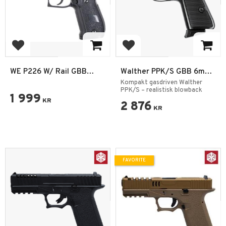
Add to favorites
Add to favorites
WE P226 W/ Rail GBB
Walther PPK/S GBB 6mm
Airsoft Pistol 6mm
– Gasdriven Blowback
Kompakt gasdriven Walther
PPK/S – realistisk blowback
1 999
KR
2 876
KR
FAVORITE