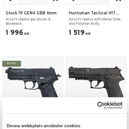
Add to favorites
Add to favorites
Glock 19 GEN4 GBB 6mm
Huntsman Tactical H17
Gas Blowback Pistol Black
Arsoft replika gas driven &
Airsoft replica with Metal Slide
Blowback.
and Polymer Body.
1 996
1 519
KR
KR
NYHET
Add to favorites
Add to favorites
Sig Sauer ProForce P229
Sig Sauer Proforce P226
Denna webbplats använder cookies