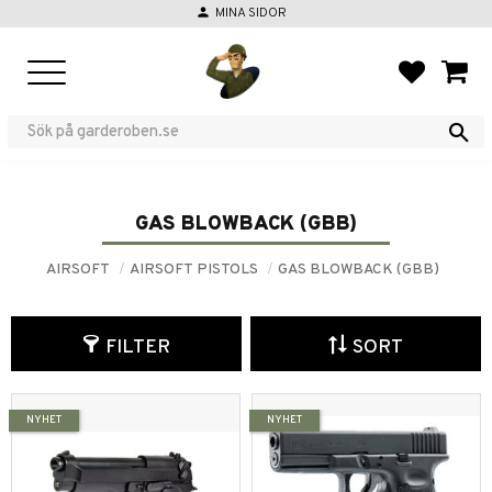
person
MINA SIDOR
Menu
FAVORIT
BASKE
GAS BLOWBACK (GBB)
AIRSOFT
AIRSOFT PISTOLS
GAS BLOWBACK (GBB)
FILTER
SORT
NYHET
NYHET