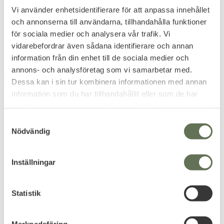
6mm GBB
MK25 6mm GBB Gas
Sig Sauer P229 ProForce GBB –
En populär Airsoft pistol med
Vi använder enhetsidentifierare för att anpassa innehållet
Kraftfull realism.
fina funktioner.
och annonserna till användarna, tillhandahålla funktioner
2 156
2 156
KR
KR
för sociala medier och analysera vår trafik. Vi
vidarebefordrar även sådana identifierare och annan
information från din enhet till de sociala medier och
annons- och analysföretag som vi samarbetar med.
Dessa kan i sin tur kombinera informationen med annan
FAVORITE
FAVORITE
21
%
information som du har tillhandahållit eller som de har
PACK
samlat in när du har använt deras tjänster.
S
Nödvändig
a
m
t
Inställningar
Add to favorites
Add to favorites
y
c
UMAREX Glock 17 GEN4
Umarex Glock 17 GEN4
k
Statistik
GBB Airsoft 6mm
GBB Airsoft 6mm Paket
e
2 156
2 959
KR
KR
s
Marknadsföring