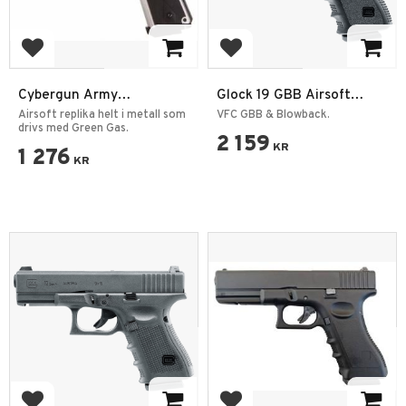
Add to favorites
Add to favorites
Cybergun Army
Glock 19 GBB Airsoft
Armament 1911 R30-3S
Pistol 6mm
Airsoft replika helt i metall som
VFC GBB & Blowback.
GBB Silver
drivs med Green Gas.
2 159
KR
1 276
KR