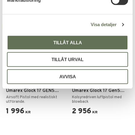
3 759
KR
v
a
l
Visa detaljer
FAVORITE
NYHET
TILLÅT ALLA
TILLÅT URVAL
AVVISA
Add to favorites
Add to favorites
Umarex Glock 17 GEN5
Umarex Glock 17 Gen5
GBB 6mm
MOS Blowback CO₂ – 4,5
Airsoft Pistol med realistiskt
Kolsyredriven luftpistol med
utförande.
mm Diabolopistol
blowback
1 996
2 956
KR
KR