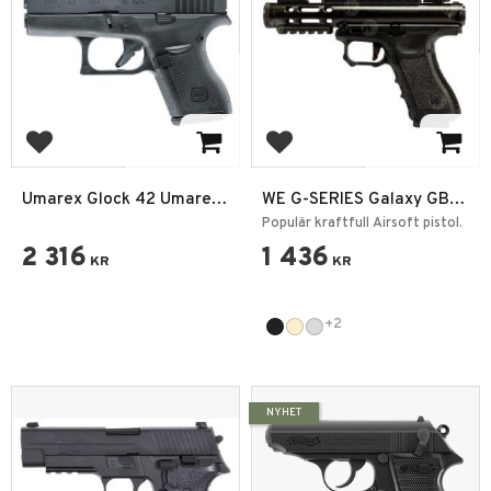
Add to favorites
Add to favorites
Umarex Glock 42 Umarex
WE G-SERIES Galaxy GBB
GBB Airsoft 6mm
6mm
Populär kraftfull Airsoft pistol.
2 316
1 436
KR
KR
+2
NYHET