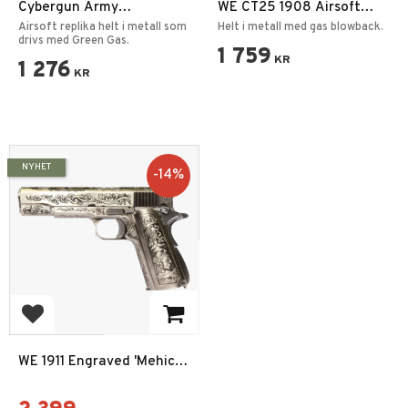
Cybergun Army
WE CT25 1908 Airsoft
Armaments 1911 R30-3B
Pistol GBB Silver
Airsoft replika helt i metall som
Helt i metall med gas blowback.
Blowback 6mm
drivs med Green Gas.
1 759
KR
1 276
KR
NYHET
14
%
Add to favorites
WE 1911 Engraved 'Mehico
Druglord' Gas Blow Back
Pistol 6MM