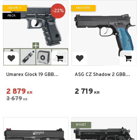
FAVORITE
FAVORITE
22
%
PACK
Add to favorites
Add to favorites
Umarex Glock 19 GBB
ASG CZ Shadow 2 GBB
Airsoft Pistol 6mm Paket
6mm Full Metal
2 879
2 719
KR
KR
3 679
KR
NYHET