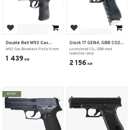
Add to favorites
Add to favorites
Double Bell M92 Gas
Glock 17 GEN4, GBB CO2
Blowback Pistol 6 mm –
6mm
M92 Gas Blowback Pistol 6 mm
Licensierad CO₂ GBB med
Full Metal / Green Gas
realistisk rekyl
1 439
KR
2 156
KR
NYHET