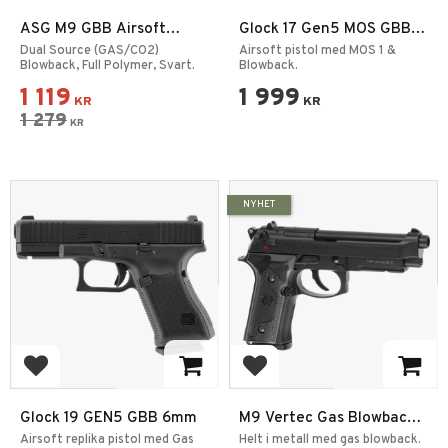
ASG M9 GBB Airsoft
Glock 17 Gen5 MOS GBB
Pistol Svart 6mm
Co2 6mm 2,0J
Dual Source (GAS/CO2)
Airsoft pistol med MOS 1 &
Blowback, Full Polymer, Svart.
Blowback.
1 119
1 999
KR
KR
1 279
KR
NYHET
Add to favorites
Add to favorites
Glock 19 GEN5 GBB 6mm
M9 Vertec Gas Blowback
Pistol Svart
Airsoft replika pistol med Gas
Helt i metall med gas blowback.