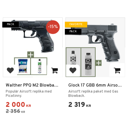
PACK
FAVORITE
15
%
PACK
Add to favorites
Add to favorites
Walther PPQ M2 Blowback
Glock 17 GBB 6mm Airsoft
GBB 6mm Paket
Paket
Populär Airsoft replika med
Airsoft replika paket med Gas
Picatinny.
Blowback.
2 000
2 319
KR
KR
2 356
KR