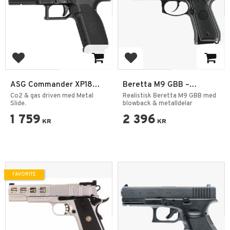
Add to favorites
Add to favorites
ASG Commander XP18
Beretta M9 GBB –
Co2 6mm Svart
Realistisk Gaspistol med
Co2 & gas driven med Metal
Realistisk Beretta M9 GBB med
Slide.
Blowback
blowback & metalldelar
1 759
2 396
KR
KR
FAVORITE