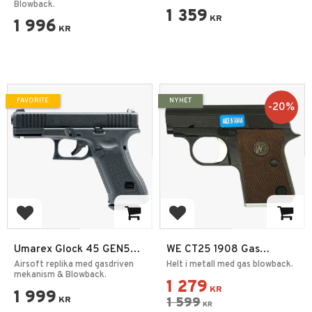
Blowback.
1 359
KR
1 996
KR
FAVORITE
NYHET
20
%
Add to favorites
Add to favorites
Umarex Glock 45 GEN5
WE CT25 1908 Gas
GBB 6mm
Blowback Pistol Svart
Airsoft replika med gasdriven
Helt i metall med gas blowback.
mekanism & Blowback.
1 279
KR
1 999
KR
1 599
KR