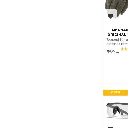
Add to f
MECHAN
ORIGINAL
Skapad för a
tuffaste utm
kan ställa de
359
KR
FAVORITE