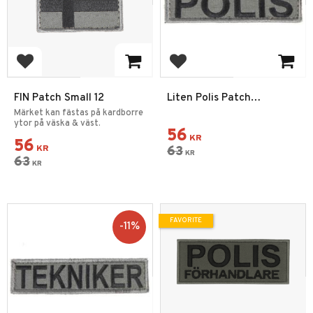
Add to favorites
Add to favorites
FIN Patch Small 12
Liten Polis Patch
Kardborre -16 Grå
Märket kan fästas på kardborre
ytor på väska & väst.
56
KR
56
KR
63
KR
63
KR
FAVORITE
11
%