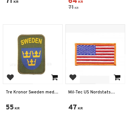
71
64
KR
KR
71
KR
Add to favorites
Add to favorites
Tre Kronor Sweden med
Mil-Tec US Nordstats
kardborre Grön
flagga tygmärke patch
55
47
KR
KR