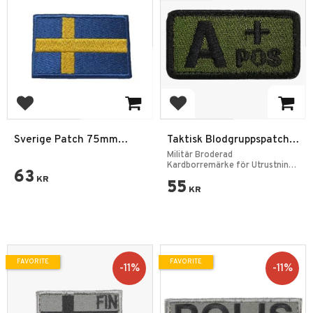
Add to favorites
Add to favorites
Sverige Patch 75mm
Taktisk Blodgruppspatch
Kardborre
A+ grön
Militär Broderad
Kardborremärke för Utrustning
63
& Kläder
KR
55
KR
FAVORITE
FAVORITE
11
%
11
%