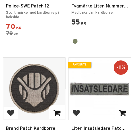
Police-SWE Patch 12
Tygmärke Liten Nummer
Patch 1-9
Stort märke med kardborre på
Med baksida i kardborre.
baksida.
55
KR
70
KR
79
KR
FAVORITE
11
%
Add to favorites
Add to favorites
Brand Patch Kardborre
Liten Insatsledare Patch