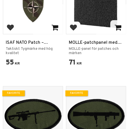
Add to favorites
Add to favorites
ISAF NATO Patch –
MOLLE-patchpanel med
Kardborremärke 12 x 6,5
kardborreband 10×10 cm
Taktiskt Tygmärke med hög
MOLLE-panel för patches och
cm
kvalitet
märken
55
71
KR
KR
FAVORITE
FAVORITE