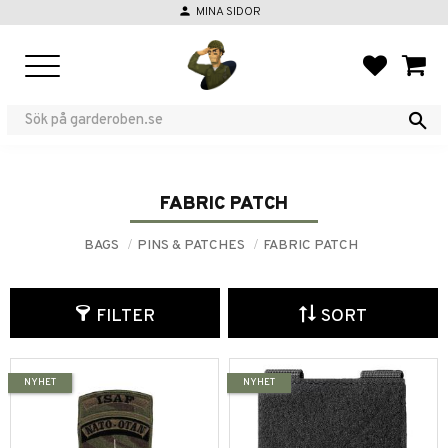
person
MINA SIDOR
Menu
FAVORIT
BASKE
FABRIC PATCH
BAGS
PINS & PATCHES
FABRIC PATCH
FILTER
SORT
NYHET
NYHET