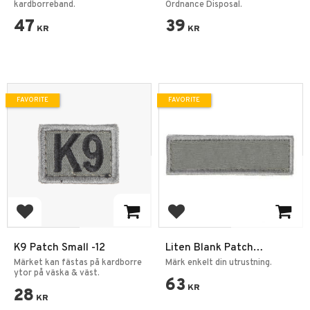
Dubbelhäftande Tejp
kardborreband.
Ordnance Disposal.
47
39
KR
KR
FAVORITE
FAVORITE
Add to favorites
Add to favorites
K9 Patch Small -12
Liten Blank Patch
Kardborre -13 Grå
Märket kan fästas på kardborre
Märk enkelt din utrustning.
ytor på väska & väst.
63
KR
28
KR