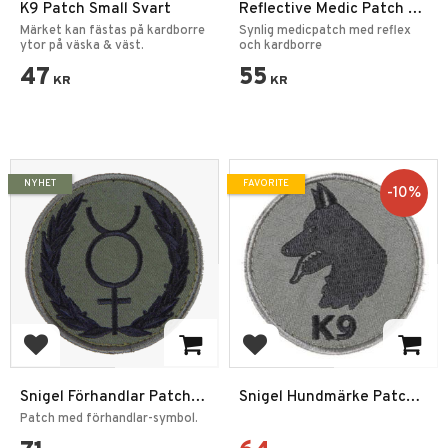
K9 Patch Small Svart
Reflective Medic Patch 7
cm med Kardborrebaksida
Märket kan fästas på kardborre
Synlig medicpatch med reflex
ytor på väska & väst.
och kardborre
47
55
KR
KR
NYHET
FAVORITE
10
%
Add to favorites
Add to favorites
Snigel Förhandlar Patch
Snigel Hundmärke Patch
-12
12
Patch med förhandlar-symbol.