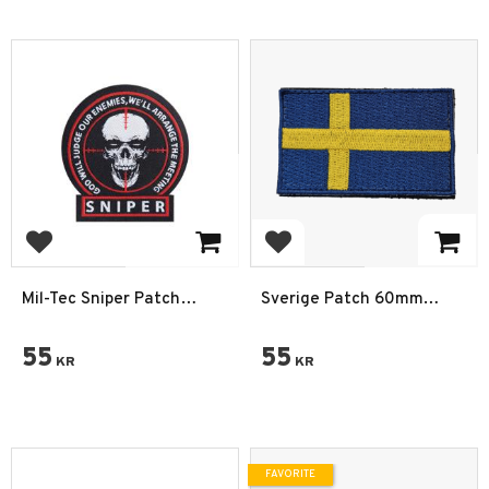
Add to favorites
Add to favorites
Mil-Tec Sniper Patch
Sverige Patch 60mm
Textile
Kardborre
55
55
KR
KR
FAVORITE