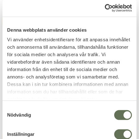
FAVORITE
FAVORITE
11
%
Denna webbplats använder cookies
Vi använder enhetsidentifierare för att anpassa innehållet
och annonserna till användarna, tillhandahålla funktioner
för sociala medier och analysera vår trafik. Vi
vidarebefordrar även sådana identifierare och annan
information från din enhet till de sociala medier och
Add to favorites
Add to favorites
annons- och analysföretag som vi samarbetar med.
Dessa kan i sin tur kombinera informationen med annan
Liten Sniper Patch
Läkaremärke Patch Stort
information som du har tillhandahållit eller som de har
Kardborre 12 Grå
samlat in när du har använt deras tjänster.
49
79
KR
KR
S
55
KR
Nödvändig
a
m
t
Inställningar
FAVORITE
FAVORITE
y