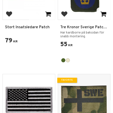
Add to favorites
Add to favorites
Stort Insatsledare Patch
Tre Kronor Sverige Patch
Tyg märke
Har kardborre på baksidan för
snabb montering.
79
KR
55
KR
FAVORITE