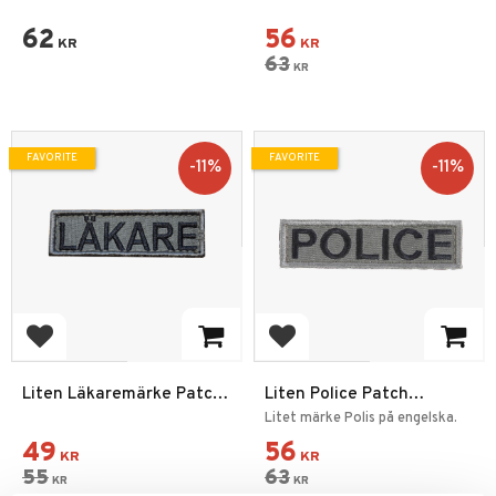
Kardborre 11 Grå
62
56
KR
KR
63
KR
FAVORITE
FAVORITE
11
%
11
%
Add to favorites
Add to favorites
Liten Läkaremärke Patch
Liten Police Patch
Kardborre -12 Grå
Kardborre -12 Grå
Litet märke Polis på engelska.
49
56
KR
KR
55
63
KR
KR