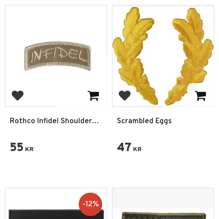
Add to favorites
Add to favorites
Rothco Infidel Shoulder
Scrambled Eggs
Morale Patch
55
47
KR
KR
12
%