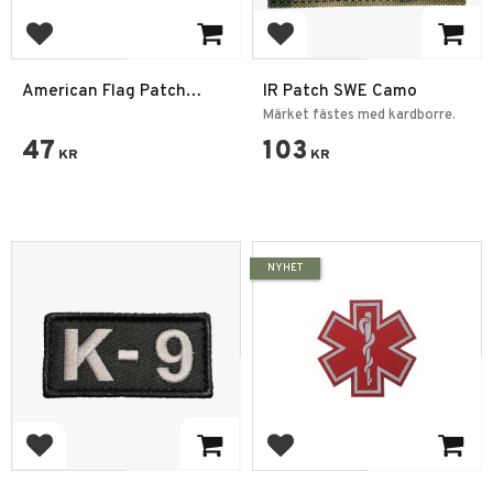
Add to favorites
Add to favorites
American Flag Patch
IR Patch SWE Camo
Silver
Märket fästes med kardborre.
47
103
KR
KR
NYHET
Add to favorites
Add to favorites