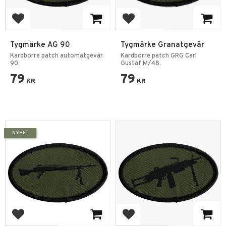
Add to favorites
Add to favorites
Tygmärke AG 90
Tygmärke Granatgevär
Kardborre patch automatgevär
Kardborre patch GRG Carl
90.
Gustaf M/48.
79
79
KR
KR
NYHET
Add to favorites
Add to favorites