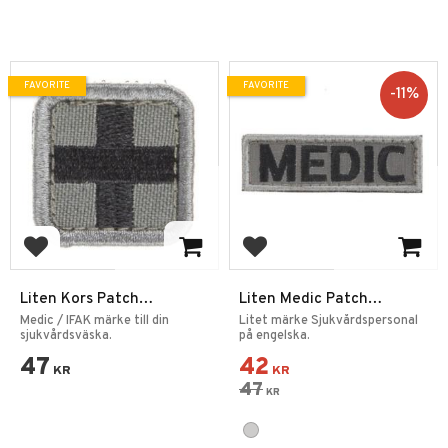
FAVORITE
FAVORITE
11
%
Add to favorites
Add to favorites
Liten Kors Patch
Liten Medic Patch
Kardborre -12 Grå
Kardborre -16
Medic / IFAK märke till din
Litet märke Sjukvårdspersonal
sjukvårdsväska.
på engelska.
47
42
KR
KR
47
KR