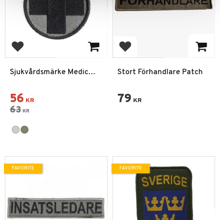
Add to favorites
Add to favorites
Sjukvårdsmärke Medic
Stort Förhandlare Patch
Patch Runt
56
79
KR
KR
63
KR
FAVORITE
FAVORITE