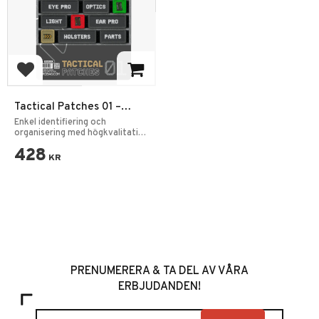
Add to favorites
Tactical Patches 01 –
Effektiv Organisering av
Enkel identifiering och
Utrustning
organisering med högkvalitativ
broderi.
428
KR
PRENUMERERA & TA DEL AV VÅRA
ERBJUDANDEN!