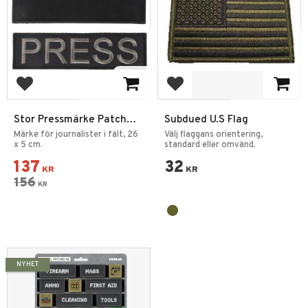
Add to favorites
Add to favorites
Stor Pressmärke Patch
Subdued U.S Flag
Kardborre 15 Svart
Märke för journalister i fält, 26
Välj flaggans orientering,
x 5 cm.
standard eller omvänd.
137
32
KR
KR
156
KR
NYHET