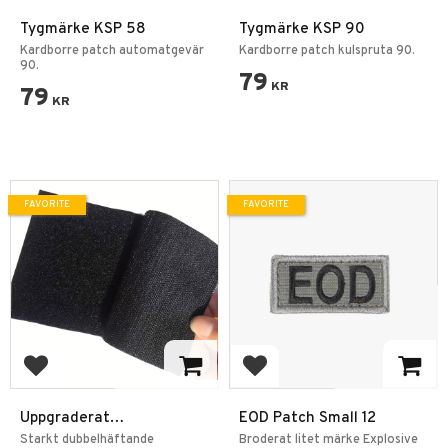
Tygmärke KSP 58
Tygmärke KSP 90
Kardborre patch automatgevär
Kardborre patch kulspruta 90.
90.
79
KR
79
KR
FAVORITE
FAVORITE
Add to favorites
Add to favorites
Uppgraderat
EOD Patch Small 12
Kardborreband –
Starkt dubbelhäftande
Broderat litet märke Explosive