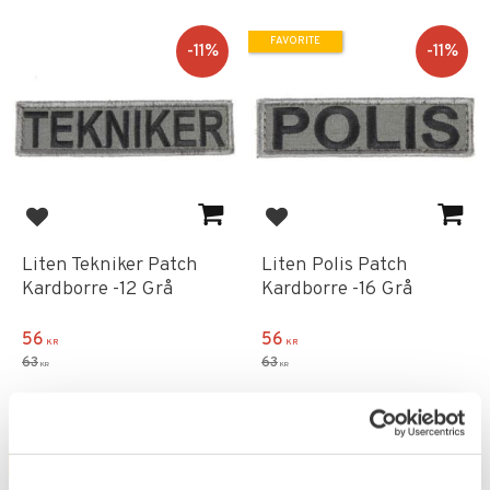
FAVORITE
11
%
11
%
Add to favorites
Add to favorites
Liten Tekniker Patch
Liten Polis Patch
Kardborre -12 Grå
Kardborre -16 Grå
56
56
KR
KR
63
63
KR
KR
FAVORITE
FAVORITE