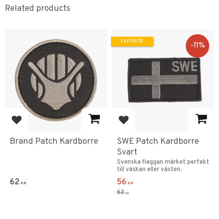
Related products
FAVORITE
11
%
Add to favorites
Add to favorites
Brand Patch Kardborre
SWE Patch Kardborre
Svart
Svenska flaggan märket perfekt
till väskan eller västen.
62
56
KR
KR
63
KR