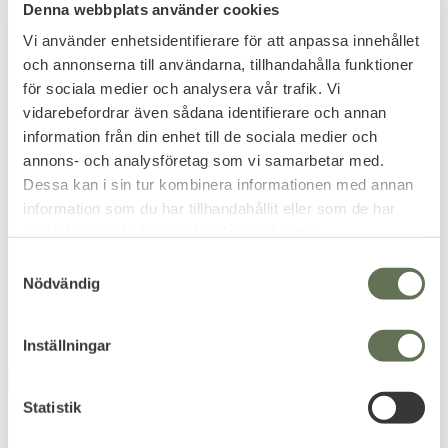
Denna webbplats använder cookies
Vi använder enhetsidentifierare för att anpassa innehållet
och annonserna till användarna, tillhandahålla funktioner
för sociala medier och analysera vår trafik. Vi
vidarebefordrar även sådana identifierare och annan
information från din enhet till de sociala medier och
Add to favorites
Add to favorites
annons- och analysföretag som vi samarbetar med.
Stor Instruktör Patch
Liten Kors Patch
Dessa kan i sin tur kombinera informationen med annan
Kardborre -11 Grå
Kardborre -12 Grå
information som du har tillhandahållit eller som de har
Medic / IFAK märke till din
samlat in när du har använt deras tjänster.
sjukvårdsväska.
S
63
47
KR
KR
Nödvändig
a
m
t
Inställningar
y
FAVORITE
FAVORITE
c
11
%
k
Statistik
e