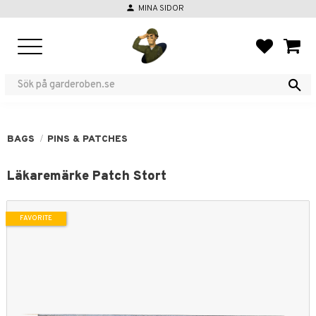
person
MINA SIDOR
Menu
FAVORIT
BASKE
BAGS
PINS & PATCHES
Läkaremärke Patch Stort
FAVORITE