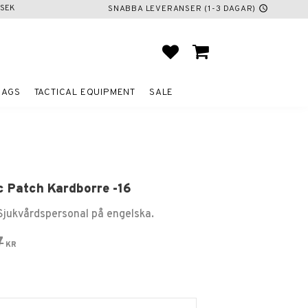
SEK
SNABBA LEVERANSER (1-3 DAGAR)
schedule
FAVORITES
BASKET
BAGS
TACTICAL EQUIPMENT
SALE
c Patch Kardborre -16
Sjukvårdspersonal på engelska.
 price:
iginal price:
7
KR