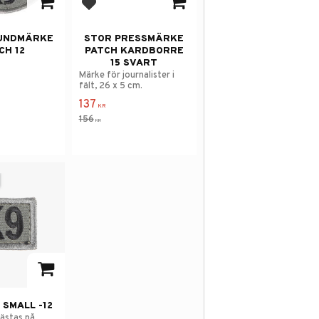
avorites
Add to favorites
HUNDMÄRKE
STOR PRESSMÄRKE
CH 12
PATCH KARDBORRE
15 SVART
Märke för journalister i
fält, 26 x 5 cm.
137
KR
156
KR
avorites
 SMALL -12
ästas på