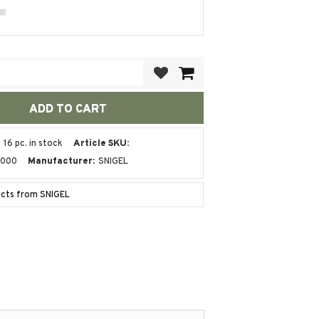
Add to favorites
16 pc. in stock
Article SKU
-000
Manufacturer
SNIGEL
ucts from SNIGEL