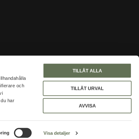
INFORMATION
TILLÅT ALLA
About us
illhandahålla
ifierare och
Faq
TILLÅT URVAL
vi
Blog
 du har
My pages
AVVISA
Policy and cookies
Uniform discount
ring
Visa detaljer