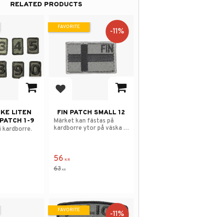
RELATED PRODUCTS
FAVORITE
11
%
avorites
Add to favorites
KE LITEN
FIN PATCH SMALL 12
PATCH 1-9
Märket kan fästas på
kardborre ytor på väska &
i kardborre.
väst.
56
KR
63
KR
FAVORITE
11
%