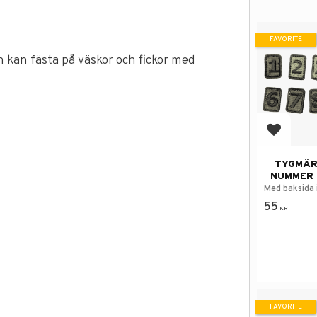
FAVORITE
kan fästa på väskor och fickor med
Add to f
TYGMÄR
NUMMER 
Med baksida 
55
KR
FAVORITE