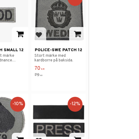
avorites
Add to favorites
H SMALL 12
POLICE-SWE PATCH 12
et märke
Stort märke med
rdnance
kardborre på baksida.
70
KR
79
KR
10
%
12
%