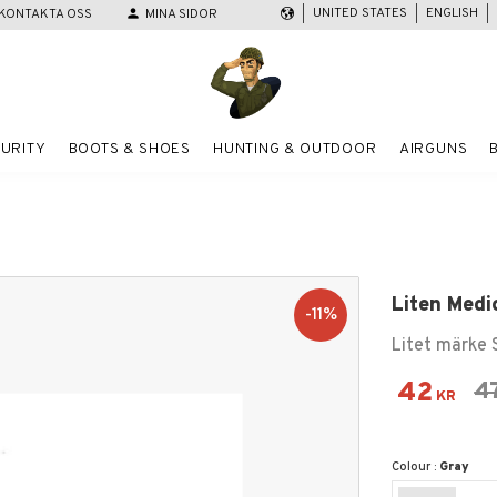
UNITED STATES
ENGLISH
KONTAKTA OSS
person
MINA SIDOR
URITY
BOOTS & SHOES
HUNTING & OUTDOOR
AIRGUNS
Liten Medi
11
%
Litet märke 
Reduced
42
Or
4
KR
Colour :
Gray