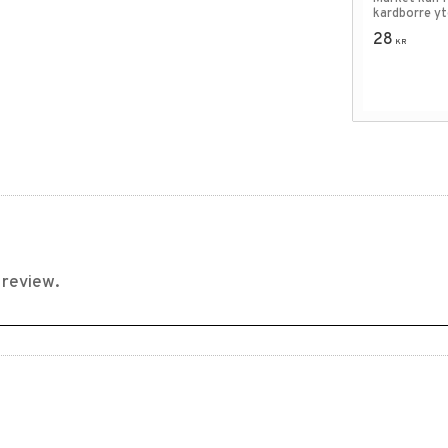
kardborre yt
väst.
28
KR