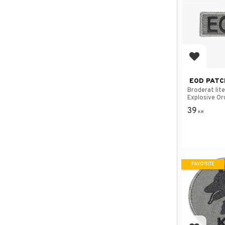
Add to f
EOD PATC
Broderat lit
Explosive O
Disposal.
39
KR
FAVORITE