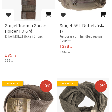
Add to favorites
Add to favorites
Snigel Trauma Shears
Snigel 55L Duffelväska
Holder 1.0 Grå
17
Enkel MOLLE ficka för sax.
Fungerar som handbagage på
flygplan.
1 338
KR
1 487
KR
295
KR
335
KR
FAVORITE
FAVORITE
10
%
12
%