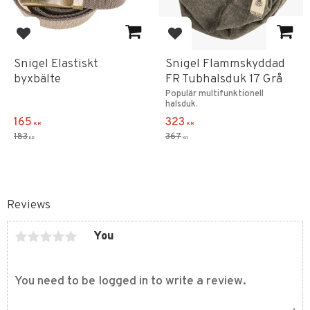
Add to favorites
Add to favorites
Snigel Elastiskt
Snigel Flammskyddad
byxbälte
FR Tubhalsduk 17 Grå
Populär multifunktionell
halsduk.
165
323
KR
KR
183
367
KR
KR
Reviews
You