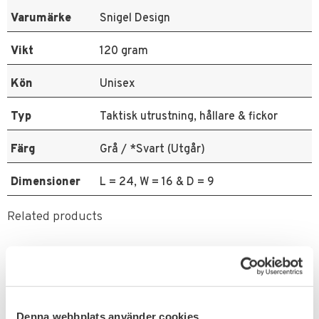
Varumärke
Snigel Design
Vikt
120 gram
Kön
Unisex
Typ
Taktisk utrustning, hållare & fickor
Färg
Grå / *Svart (Utgår)
Dimensioner
L = 24, W = 16 & D = 9
Related products
FAVORITE
12
%
Denna webbplats använder cookies