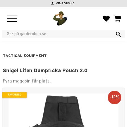
person
MINA SIDOR
Menu
FAVORIT
BASKE
TACTICAL EQUIPMENT
Snigel Liten Dumpficka Pouch 2.0
Fyra magasin får plats.
FAVORITE
12
%