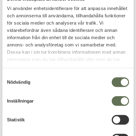
Vi använder enhetsidentifierare för att anpassa innehållet
och annonserna till användarna, tillhandahålla funktioner
för sociala medier och analysera vår trafik. Vi
Add to favorites
Add to favorites
vidarebefordrar även sådana identifierare och annan
information från din enhet till de sociala medier och
Maxpedition Rollypoly
Snigel Dumpficka
Dumpficka
Blixtlås Pouch 10
annons- och analysföretag som vi samarbetar med.
Dessa kan i sin tur kombinera informationen med annan
En stor ficka för allt det där
som man inte vill bära i
information som du har tillhandahållit eller som de har
händerna.
359
506
KR
KR
samlat in när du har använt deras tjänster.
575
KR
S
Nödvändig
a
m
t
Inställningar
y
FAVORITE
20
%
c
k
Statistik
e
s