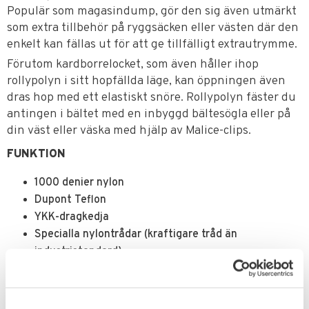
Populär som magasindump, gör den sig även utmärkt
som extra tillbehör på ryggsäcken eller västen där den
enkelt kan fällas ut för att ge tillfälligt extrautrymme.
Förutom kardborrelocket, som även håller ihop
rollypolyn i sitt hopfällda läge, kan öppningen även
dras hop med ett elastiskt snöre. Rollypolyn fäster du
antingen i bältet med en inbyggd bältesögla eller på
din väst eller väska med hjälp av Malice-clips.
FUNKTION
1000 denier nylon
Dupont Teflon
YKK-dragkedja
Specialla nylontrådar (kraftigare tråd än
industristandard)
Mått i
hopvikt
Bredd: 8,9 cm