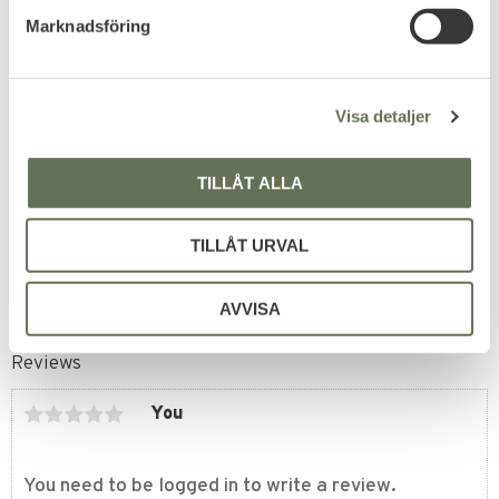
s
Marknadsföring
v
Add to favorites
a
l
Maxpedition Fatboy
Visa detaljer
Versipack Väska
En multifunktionell taktisk
axelväska.
TILLÅT ALLA
1 199
KR
TILLÅT URVAL
AVVISA
Reviews
You