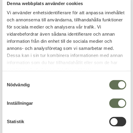
Denna webbplats använder cookies
Höjd: 7,6 cm
Vi använder enhetsidentifierare för att anpassa innehållet
Djup: 5 cm
och annonserna till användarna, tillhandahålla funktioner
Mått utvikt
för sociala medier och analysera vår trafik. Vi
vidarebefordrar även sådana identifierare och annan
Bredd: 21,6 cm
information från din enhet till de sociala medier och
Höjd: 20,3 cm
annons- och analysföretag som vi samarbetar med.
Djup: 7,6 cm
Dessa kan i sin tur kombinera informationen med annan
information som du har tillhandahållit eller som de har
samlat in när du har använt deras tjänster.
Related products
S
Nödvändig
a
m
t
Inställningar
y
c
k
Statistik
e