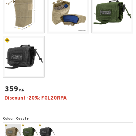
359
KR
Colour :
Coyote