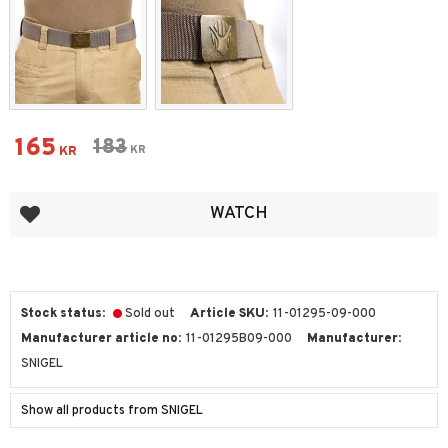
Reduced price:
165
Original price:
183
KR
KR
Add to favorites
WATCH
Stock status
Sold out
Article SKU
11-01295-09-000
Manufacturer article no
11-01295B09-000
Manufacturer
SNIGEL
Show all products from SNIGEL