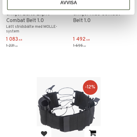
AVVISA
Add to favorites
Add to favorites
Snigel Bälte Light
Snigel Ribs Combat
Combat Belt 1.0
Belt 1.0
Lätt stridsbälte med MOLLE-
system
1 083
1 492
KR
KR
1 231
1 695
KR
KR
12
%
Add to favorites