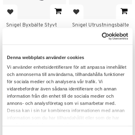
Add to favorites
Add to favorites
Snigel Byxbälte Styvt
Snigel Utrustningsbälte
05
Basic -09
Populärt utrustningsbälte.
Ett lätt bälte som är säkert och
lätt att använda.
222
372
KR
KR
247
423
Denna webbplats använder cookies
KR
KR
Vi använder enhetsidentifierare för att anpassa innehållet
och annonserna till användarna, tillhandahålla funktioner
för sociala medier och analysera vår trafik. Vi
vidarebefordrar även sådana identifierare och annan
information från din enhet till de sociala medier och
FAVORITE
FAVORITE
12
%
12
%
annons- och analysföretag som vi samarbetar med.
OUTGOING
Dessa kan i sin tur kombinera informationen med annan
information som du har tillhandahållit eller som de har
samlat in när du har använt deras tjänster.
S