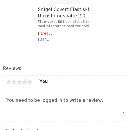
Snigel Covert Elastiskt
Utrustningsbälte 2.0
Ett mycket lätt och tätt bälte
med integrerade fack för dold
utrustning.
1 091
KR
1 239
KR
Reviews
You