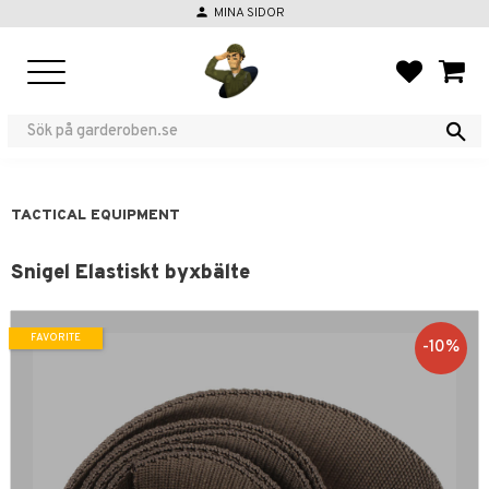
person
MINA SIDOR
Menu
FAVORIT
BASKE
TACTICAL EQUIPMENT
Snigel Elastiskt byxbälte
FAVORITE
10
%