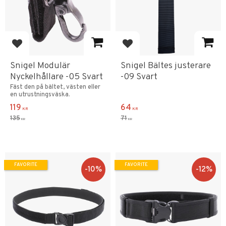
Add to favorites
Add to favorites
Snigel Modulär
Snigel Bältes justerare
Nyckelhållare -05 Svart
-09 Svart
Fäst den på bältet, västen eller
en utrustningsväska.
119
64
KR
KR
135
71
KR
KR
FAVORITE
FAVORITE
10
%
12
%