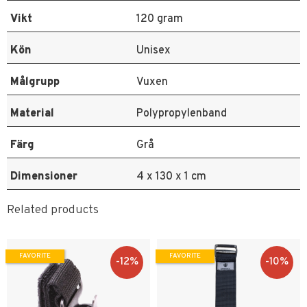
Vikt
120 gram
Kön
Unisex
Målgrupp
Vuxen
Material
Polypropylenband
Färg
Grå
Dimensioner
4 x 130 x 1 cm
Related products
FAVORITE
FAVORITE
12
%
10
%