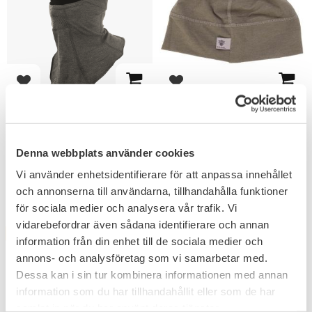
Add to favorites
Add to favorites
Snigel FR Annaclava 1.0
Snigel FR Beanie
Flamskyddsmaterial, skyddar vid
Mössan är flammskyddad (FR)
kyla och vind.
One-size.
Denna webbplats använder cookies
450
309
KR
KR
511
351
KR
KR
Vi använder enhetsidentifierare för att anpassa innehållet
och annonserna till användarna, tillhandahålla funktioner
för sociala medier och analysera vår trafik. Vi
vidarebefordrar även sådana identifierare och annan
FAVORITE
FAVORITE
12
%
12
%
information från din enhet till de sociala medier och
annons- och analysföretag som vi samarbetar med.
Dessa kan i sin tur kombinera informationen med annan
information som du har tillhandahållit eller som de har
samlat in när du har använt deras tjänster.