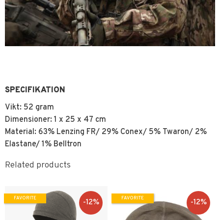
SPECIFIKATION
Vikt: 52 gram
Dimensioner: 1 x 25 x 47 cm
Material:
63% Lenzing FR/ 29% Conex/ 5% Twaron/ 2%
Elastane/ 1% Belltron
Related products
FAVORITE
FAVORITE
12
%
12
%