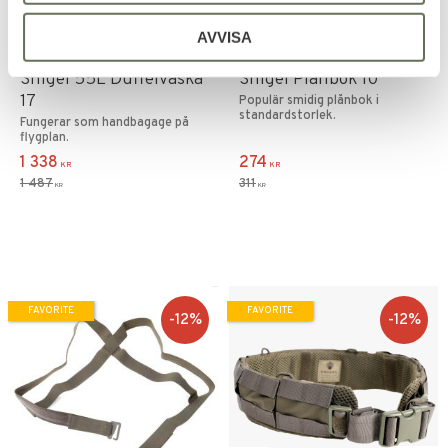
AVVISA
Add to favorites
Add to favorites
Snigel 55L Duffelväska
Snigel Plånbok 10
17
Populär smidig plånbok i
standardstorlek.
Fungerar som handbagage på
flygplan.
1 338
274
KR
KR
1 487
311
KR
KR
FAVORITE
FAVORITE
12
%
12
%