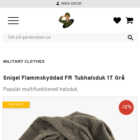
person
MINA SIDOR
Menu
FAVORIT
BASKE
MILITARY CLOTHES
Snigel Flammskyddad FR Tubhalsduk 17 Grå
Populär multifunktionell halsduk.
FAVORITE
12
%