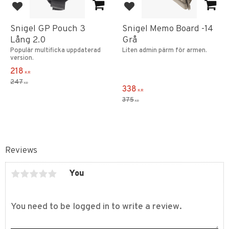
Add to favorites
Add to favorites
Snigel GP Pouch 3
Snigel Memo Board -14
Lång 2.0
Grå
Populär multificka uppdaterad
Liten admin pärm för armen.
version.
218
KR
247
KR
338
KR
375
KR
Reviews
You