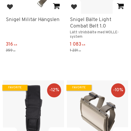
Add to favorites
Add to favorites
Snigel Militär Hängslen
Snigel Bälte Light
Combat Belt 1.0
Lätt stridsbälte med MOLLE-
system
316
1 083
KR
KR
359
1 231
KR
KR
FAVORITE
FAVORITE
12
%
10
%