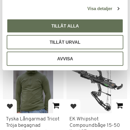
l
Glasögon med Flera
Kommandojacka
Linser
Visa detaljer
100% Bomull, Begagnad
Bekväma och Stötsäkra
439
KR
Glasögon.
TILLÅT ALLA
223
KR
TILLÅT URVAL
AVVISA
FAVORITE
NYHET
50
%
Add to favorites
Add to favorites
Tyska Långarmad Tricot
EK Whipshot
Tröja begagnad
Compoundbåge 15-50