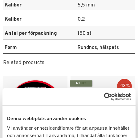
Kaliber
5,5 mm
Kaliber
0,2
Antal per förpackning
150 st
Form
Rundnos, hålspets
Related products
NYHET
13
%
Denna webbplats använder cookies
Vi använder enhetsidentifierare för att anpassa innehållet
och annonserna till användarna, tillhandahålla funktioner
Add to favorites
Add to favorites