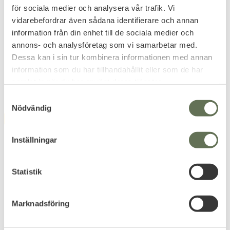
för sociala medier och analysera vår trafik. Vi
SWISS ARMS Ammo för
ASG M9 GBB Airsoft
vidarebefordrar även sådana identifierare och annan
Luftvapen 5,5 mm
Pistol Svart 6mm
information från din enhet till de sociala medier och
250st
Dual Source (GAS/CO2)
Blowback, Full Polymer, Svart.
annons- och analysföretag som vi samarbetar med.
Dessa kan i sin tur kombinera informationen med annan
119
1 119
KR
KR
information som du har tillhandahållit eller som de har
1 279
KR
samlat in när du har använt deras tjänster.
S
Nödvändig
a
FAVORITE
FAVORITE
m
t
Inställningar
y
c
k
Statistik
e
s
Marknadsföring
Add to favorites
Add to favorites
v
a
ASG EP-01 Airsoft
Brittisk SAS