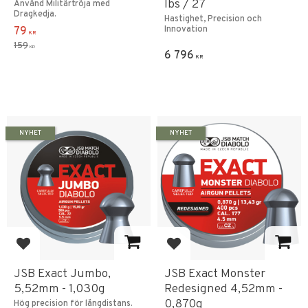
lbs / 27
Använd Militärtröja med
Dragkedja.
Hastighet, Precision och
Innovation
79
KR
159
KR
6 796
KR
NYHET
NYHET
Add to favorites
Add to favorites
JSB Exact Jumbo,
JSB Exact Monster
5,52mm - 1,030g
Redesigned 4,52mm -
0,870g
Hög precision för långdistans.