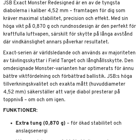
JSB Exact Monster Redesigned är en av de tyngsta
diabolerna i kaliber 4,52 mm – framtagen för dig som
kräver maximal stabilitet, precision och effekt. Med sin
höga vikt på 0,870 g och rundnosdesign är den perfekt för
kraftfulla luftvapen, särskilt för skytte på långa avstånd
där vindkänslighet annars påverkar resultatet.
Exact-serien är världsledande och används av majoriteten
av tävlingsskyttar i Field Target och långhållsskytte. Den
omdesignade Monster-varianten har optimerats för ännu
bättre viktfördelning och förbättrad ballistik. JSB:s höga
tillverkningskvalitet och exakta mått (huvuddiameter
4,52 mm) säkerställer att varje diabol presterar på
toppnivå – om och om igen.
FUNKTIONER
:
Extra tung (0,870 g)
– för ökad stabilitet och
anslagsenergi