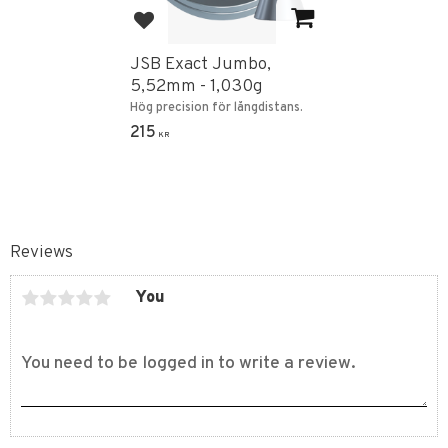
Add to favorites
JSB Exact Jumbo,
5,52mm - 1,030g
Hög precision för långdistans.
215
KR
Reviews
You