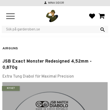
person
MINA SIDOR
Menu
FAVORIT
BASKE
AIRGUNS
JSB Exact Monster Redesigned 4,52mm -
0,870g
Extra Tung Diabol för Maximal Precision
NYHET