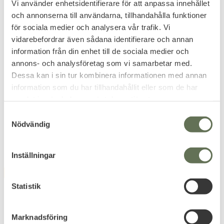
Vi använder enhetsidentifierare för att anpassa innehållet
och annonserna till användarna, tillhandahålla funktioner
för sociala medier och analysera vår trafik. Vi
vidarebefordrar även sådana identifierare och annan
information från din enhet till de sociala medier och
Add to favorites
Add to favorites
annons- och analysföretag som vi samarbetar med.
SWISS ARMS Ammo för
ASG M9 GBB Airsoft
Dessa kan i sin tur kombinera informationen med annan
Luftvapen 5,5 mm
Pistol Svart 6mm
information som du har tillhandahållit eller som de har
250st
Dual Source (GAS/CO2)
samlat in när du har använt deras tjänster.
Blowback, Full Polymer, Svart.
S
119
1 119
KR
KR
Nödvändig
a
1 279
KR
m
t
Inställningar
y
FAVORITE
FAVORITE
c
k
Statistik
e
s
Marknadsföring
v