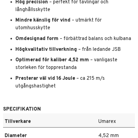
Hög precision
– perfekt för tävlingar och
långhållsskytte
Mindre känslig för vind
– utmärkt för
utomhusskytte
Omdesignad form
– förbättrad balans och kulbana
Högkvalitativ tillverkning
– från ledande JSB
Optimerad för kaliber 4,52 mm
– vanligaste
storleken för topprestanda
Presterar väl vid 16 Joule
– ca 215 m/s
utgångshastighet
SPECIFIKATION
Tillverkare
Umarex
Diameter
4,52 mm