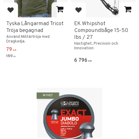
Add to favorites
Add to favorites
Tyska Långarmad Tricot
EK Whipshot
Tröja begagnad
Compoundbåge 15-50
lbs / 27
Använd Militärtröja med
Dragkedja.
Hastighet, Precision och
Innovation
79
KR
159
KR
6 796
KR
NYHET