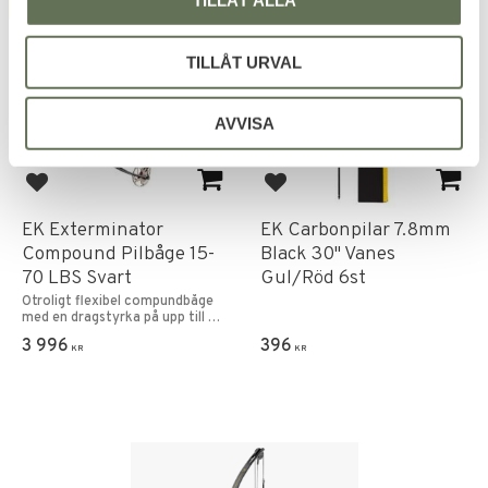
TILLÅT ALLA
FAVORITE
FAVORITE
TILLÅT URVAL
AVVISA
Add to favorites
Add to favorites
EK Exterminator
EK Carbonpilar 7.8mm
Compound Pilbåge 15-
Black 30" Vanes
70 LBS Svart
Gul/Röd 6st
Otroligt flexibel compundbåge
med en dragstyrka på upp till 70
Pounds (32kg!).
3 996
396
KR
KR