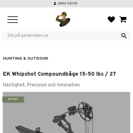
person
MINA SIDOR
Menu
FAVORIT
BASKE
HUNTING & OUTDOOR
EK Whipshot Compoundbåge 15-50 lbs / 27
Hastighet, Precision och Innovation
NYHET