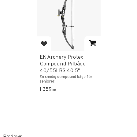
Add to favorites
EK Archery Protex
Compound Pilbåge
40/55LBS 40,5"
En smidig compound båge för
seniorer.
1 359
KR
Reviews