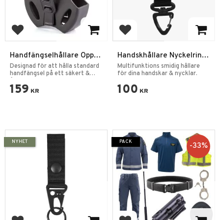
Add to favorites
Add to favorites
Handfängselhållare Öppen
Handskhållare Nyckelring
5,5cm
Kardborre
Designad för att hålla standard
Multifunktions smidig hållare
handfängsel på ett säkert &
för dina handskar & nycklar.
åtkomligt sätt.
159
100
KR
KR
NYHET
PACK
33
%