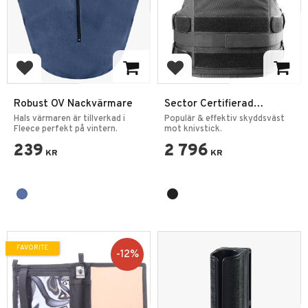
Add to favorites
Add to favorites
Robust OV Nackvärmare
Sector Certifierad
Skyddsväst TW19
Hals värmaren är tillverkad i
Populär & effektiv skyddsväst
Fleece perfekt på vintern.
mot knivstick.
239
2 796
KR
KR
FAVORITE
12
%