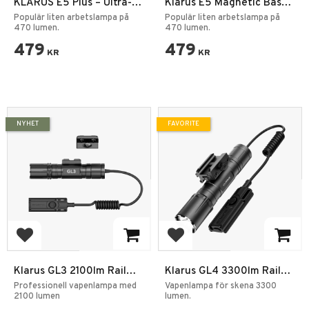
KLARUS E5 Plus – Ultra-
Klarus E5 Magnetic Base
Slim 3-i-1 EDC Ficklampa
EDC Tool Light
Populär liten arbetslampa på
Populär liten arbetslampa på
med Magnet & USB-C
470 lumen.
470 lumen.
479
479
KR
KR
NYHET
FAVORITE
Add to favorites
Add to favorites
Klarus GL3 2100lm Rail
Klarus GL4 3300lm Rail
Light IPX6 Vapen
Light IPX8 Vapen
Professionell vapenlampa med
Vapenlampa för skena 3300
Ficklampa
2100 lumen
Ficklampa
lumen.