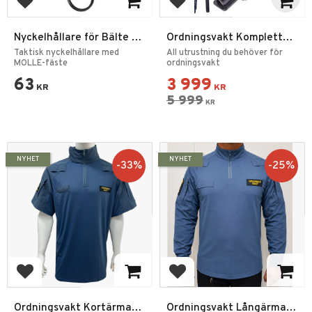
Add to favorites
Add to favorites
Nyckelhållare för Bälte &
Ordningsvakt Komplett
Ryggsäck
Utrustnings Startpaket
Taktisk nyckelhållare med
All utrustning du behöver för
MOLLE-fäste
ordningsvakt
63
3 999
KR
KR
5 999
KR
NYHET
NYHET
33
%
25
%
Add to favorites
Add to favorites
Ordningsvakt Kortärmad
Ordningsvakt Långärmad