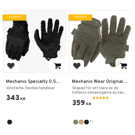
FAVORITE
FAVORITE
Add to favorites
Add to favorites
Mechanix Specialty 0.5
Mechanix Wear Original
Gloves – Covert Svart
Handskar
Slitstarka, flexibla handskar
Skapad för att klara av de
tuffaste utmaningarna du kan
343
ställa de inför.
KR
359
KR
+1