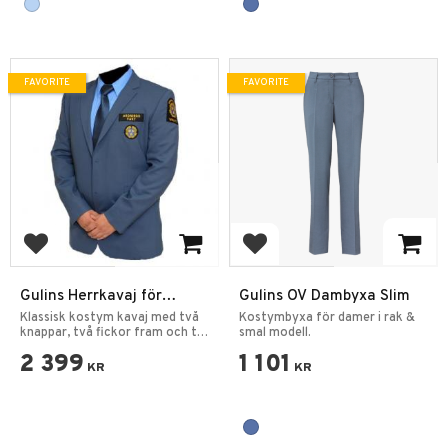
FAVORITE
FAVORITE
Add to favorites
Add to favorites
Gulins Herrkavaj för
Gulins OV Dambyxa Slim
ordningsvakt
Klassisk kostym kavaj med två
Kostymbyxa för damer i rak &
knappar, två fickor fram och tre
smal modell.
innerfickor.
2 399
1 101
KR
KR