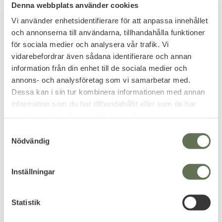
Denna webbplats använder cookies
Vi använder enhetsidentifierare för att anpassa innehållet
och annonserna till användarna, tillhandahålla funktioner
för sociala medier och analysera vår trafik. Vi
vidarebefordrar även sådana identifierare och annan
information från din enhet till de sociala medier och
Add to favorites
Add to favorites
annons- och analysföretag som vi samarbetar med.
Dessa kan i sin tur kombinera informationen med annan
PGD Alpha Protection
Protector OV Skjortjacka
information som du har tillhandahållit eller som de har
Vest DELTA IIIA +55J
Ordningsvakt
The best protection vest on the
Slitstarkt material av 50%
samlat in när du har använt deras tjänster.
market.
bomull & 50% polyester.
4 319
879
S
KR
KR
Nödvändig
a
m
t
Inställningar
y
c
k
Statistik
FAVORITE
e