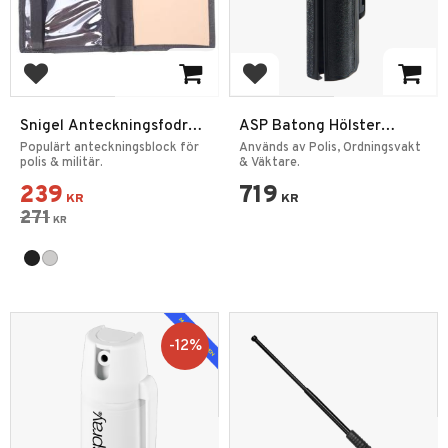
Add to favorites
Add to favorites
Snigel Anteckningsfodral
ASP Batong Hölster
Medium
Sidebreak Scabbard
Populärt anteckningsblock för
Används av Polis, Ordningsvakt
polis & militär.
& Väktare.
239
719
KR
KR
271
KR
12
%