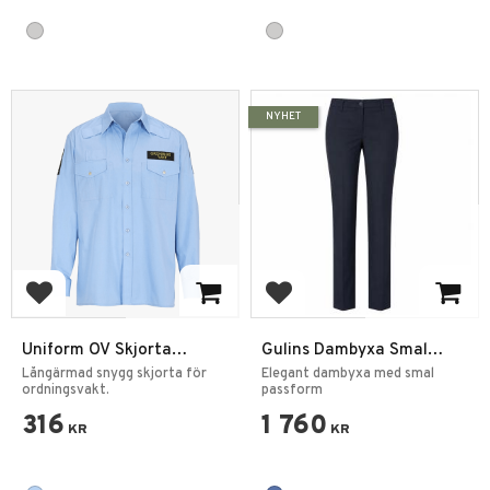
NYHET
Add to favorites
Add to favorites
Uniform OV Skjorta
Gulins Dambyxa Smal
Långärmad
Linning Marin
Långärmad snygg skjorta för
Elegant dambyxa med smal
ordningsvakt.
passform
316
1 760
KR
KR