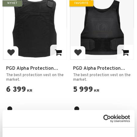
NYHET
FAVORITE
Add to favorites
Add to favorites
PGD Alpha Protection
PGD Alpha Protection
Vest DELTA IIIA +55J
Vest DELTA IIIA +55J
The best protection vest on the
The best protection vest on the
market.
market.
6 399
5 999
KR
KR
NYHET