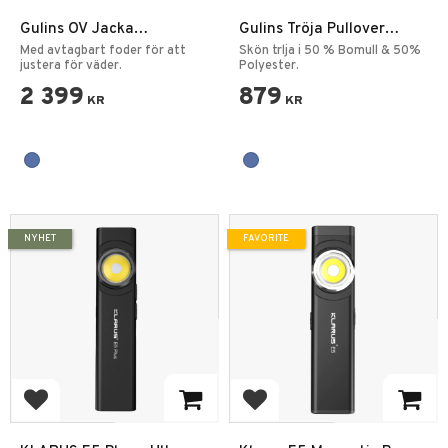
Gulins OV Jacka
Gulins Tröja Pullover
Ordningsvakt
Ordningsvakt
Med avtagbart foder för att
Skön trlja i 50 % Bomull & 50%
justera för väder.
Polyester.
2 399
879
KR
KR
NYHET
FAVORITE
Add to favorites
Add to favorites