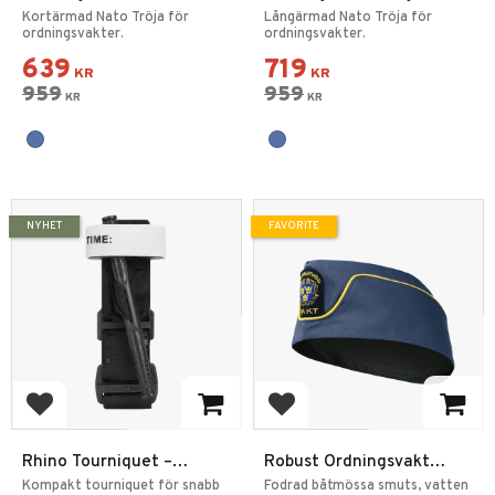
Nato Tröja 2.0
Nato Tröja 2.0
Kortärmad Nato Tröja för
Långärmad Nato Tröja för
ordningsvakter.
ordningsvakter.
639
719
KR
KR
959
959
KR
KR
NYHET
FAVORITE
Add to favorites
Add to favorites
Rhino Tourniquet –
Robust Ordningsvakt
Professionell Tourniquet
Båtmössa OV Emblem
Kompakt tourniquet för snabb
Fodrad båtmössa smuts, vatten