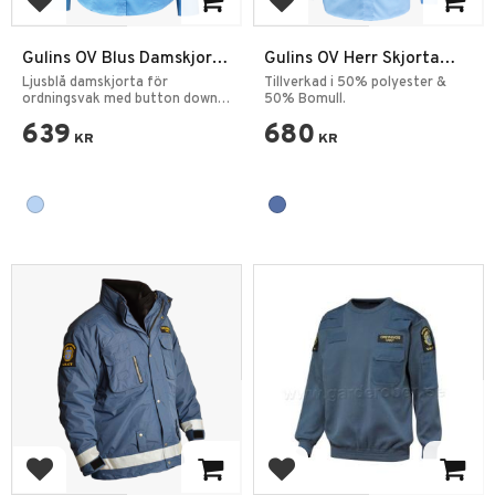
Add to favorites
Add to favorites
Gulins OV Blus Damskjorta
Gulins OV Herr Skjorta
Långärmad
Långärmad
Ljusblå damskjorta för
Tillverkad i 50% polyester &
ordningsvak med button down
50% Bomull.
krage.
639
680
KR
KR
Add to favorites
Add to favorites