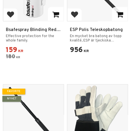
Add to favorites
Add to favorites
Bsafespray Blinding Red
ESP Polis Teleskopbatong
4m License free
Effective protection for the
En mycket bra batong av topp
whole family.
kvalité, ESP är tjeckiska
polisens tjänstebatong.
159
956
KR
KR
180
KR
FAVORITE
NYHET