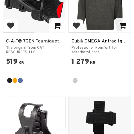
Add to favorites
Add to favorites
C-A-T® 7GEN Tourniquet
Cubik OMEGA Antracitgrå
NATO-tröja
The original from CAT
Professionell komfort för
RESOURCES, LLC.
säkerhetstjänst
519
1 279
KR
KR