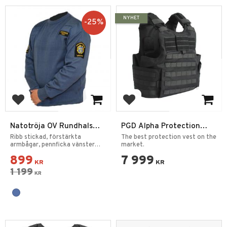
NYHET
25
%
Add to favorites
Add to favorites
Natotröja OV Rundhals
PGD Alpha Protection
Ordningsvakt
Vest DELTA IIIA +55J
Ribb stickad, förstärkta
The best protection vest on the
armbågar, pennficka vänster
market.
ärm & mikrofonfäste
899
7 999
KR
KR
1 199
KR