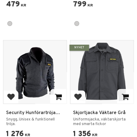
479
799
KR
KR
NYHET
Add to favorites
Add to favorites
Security Hunförartröja
Skjortjacka Väktare Grå
Pullover
Snygg, Unisex & funktionell
Uniformsjacka, väktarskjorta
tröja.
med smarta fickor
1 276
1 356
KR
KR