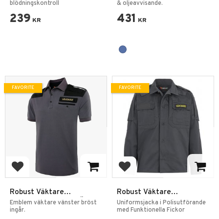
för Livshotande
blödningskontroll
& oljeavvisande.
Blödningar
239
431
KR
KR
FAVORITE
FAVORITE
Add to favorites
Add to favorites
Robust Väktare
Robust Väktare
Hundförarpiké Kort Ärm
Skjortjacka Grå
Emblem väktare vänster bröst
Uniformsjacka i Polisutförande
ingår.
med Funktionella Fickor