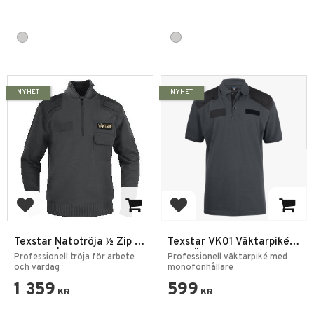
NYHET
NYHET
Add to favorites
Add to favorites
Texstar Natotröja ½ Zip –
Texstar VK01 Väktarpiké
Väktare | Förstärkt &
Kort Ärm
Professionell tröja för arbete
Professionell väktarpiké med
Funktionell
och vardag
monofonhållare
1 359
599
KR
KR