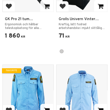
Add to favorites
Add to favorites
GK Pro 21 tum
Grolls Univern Vinter
Teleskopbatong med
Arbetshandskar Nötläder
Ergonomisk och hållbar
Kraftig, lätt fodrad
Knapp
teleskopbatong för alla
arbetshandske i mjukt slittålig
uppdrag.
nötläder.
1 860
71
KR
KR
FAVORITE