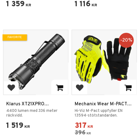
1 359
1 116
KR
KR
FAVORITE
20
%
Add to favorites
Add to favorites
Klarus XT21XPRO
Mechanix Wear M-PACT®
Ficklampa 4400LM
Hi-Viz Yellow Handskar
4400 lumen med 336 meter
Hi-Viz M-Pact uppfyller EN
räckvidd.
13594-stötstandarden.
1 519
317
KR
KR
396
KR