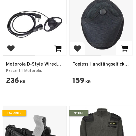
Add to favorites
Add to favorites
Motorola D-Style Wired
Topless Handfängselficka
Earpiece Headset 3.5mm
Molle Pouch Svart
Passar till Motorola.
2.5mm Radio
236
159
KR
KR
FAVORITE
NYHET