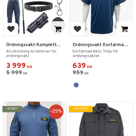
Add to favorites
Add to favorites
Ordningsvakt Komplett
Ordningsvakt Kortärmad
Utrustnings Startpaket
Nato Tröja 2.0
All utrustning du behöver för
Kortärmad Nato Tröja för
ordningsvakt
ordningsvakter.
3 999
639
KR
KR
5 999
959
KR
KR
NYHET
FAVORITE
25
%