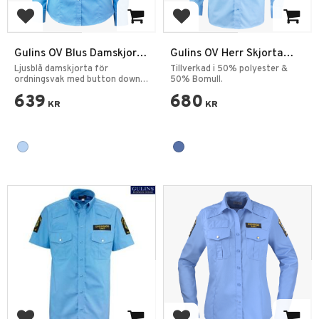
Add to favorites
Add to favorites
Gulins OV Blus Damskjorta
Gulins OV Herr Skjorta
Långärmad
Långärmad
Ljusblå damskjorta för
Tillverkad i 50% polyester &
ordningsvak med button down
50% Bomull.
krage.
639
680
KR
KR