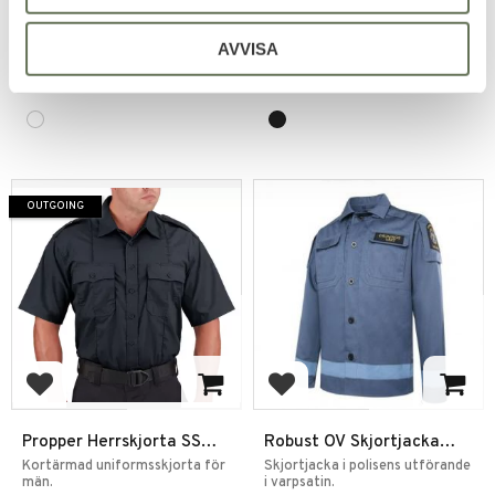
kvalitet.
damer.
479
599
AVVISA
KR
KR
OUTGOING
Add to favorites
Add to favorites
Propper Herrskjorta SS
Robust OV Skjortjacka
Class B Marinblå
Ordningsvakt
Kortärmad uniformsskjorta för
Skjortjacka i polisens utförande
män.
i varpsatin.