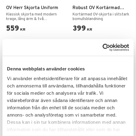
OV Herr Skjorta Uniform
Robust OV Kortärmad
Herrskjorta
Klassisk skjorta med modern
Kortärmad OV-skjorta i slitstark
krage, lång ärm & två
bomullsblandning
bröstfickor med guld knapp.
559
399
KR
KR
Denna webbplats använder cookies
Vi använder enhetsidentifierare för att anpassa innehållet
och annonserna till användarna, tillhandahålla funktioner
för sociala medier och analysera vår trafik. Vi
vidarebefordrar även sådana identifierare och annan
information från din enhet till de sociala medier och
annons- och analysföretag som vi samarbetar med.
Dessa kan i sin tur kombinera informationen med annan
Add to favorites
Add to favorites
information som du har tillhandahållit eller som de har