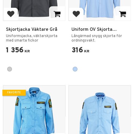
Add to favorites
Add to favorites
Skjortjacka Väktare Grå
Uniform OV Skjorta
Långärmad
Uniformsjacka, väktarskjorta
Långärmad snygg skjorta för
med smarta fickor
ordningsvakt.
1 356
316
KR
KR
FAVORITE