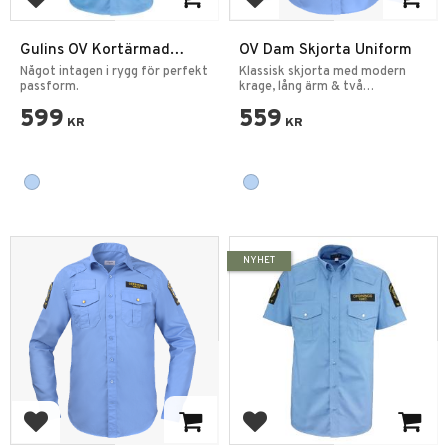
Add to favorites
Add to favorites
Gulins OV Kortärmad
OV Dam Skjorta Uniform
Herrskjorta
Något intagen i rygg för perfekt
Klassisk skjorta med modern
passform.
krage, lång ärm & två
bröstfickor med guld knapp.
599
559
KR
KR
NYHET
Add to favorites
Add to favorites