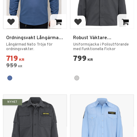
Add to favorites
Add to favorites
Ordningsvakt Långärmad
Robust Väktare
Nato Tröja 2.0
Skjortjacka Grå
Långärmad Nato Tröja för
Uniformsjacka i Polisutförande
ordningsvakter.
med Funktionella Fickor
719
799
KR
KR
959
KR
NYHET