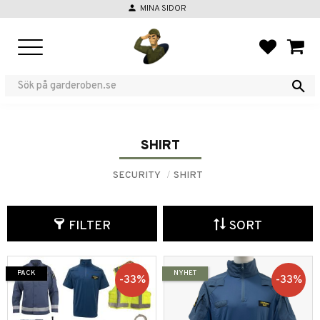
person
MINA SIDOR
Menu
FAVORIT
BASKE
SHIRT
SECURITY
SHIRT
FILTER
SORT
PACK
NYHET
33
%
33
%