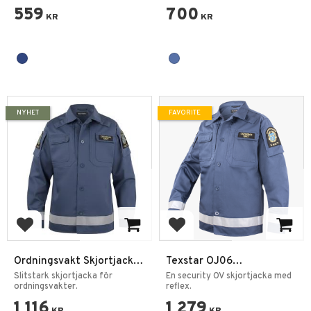
559
700
KR
KR
NYHET
FAVORITE
Add to favorites
Add to favorites
Ordningsvakt Skjortjacka
Texstar OJ06
– Funktionell och slitstark
Ordningsvakt Skjortjacka
Slitstark skjortjacka för
En security OV skjortjacka med
jacka
ordningsvakter.
reflex.
1 116
1 279