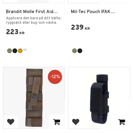
Brandit Molle First Aid
Mil-Tec Pouch IFAK
Pouch Premium
Lasercut
Applicera den bara på ditt bälte,
ryggsäck eller bug-out-väska.
239
KR
223
KR
+1
12
%
Add to favorites
Add to favorites