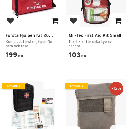
Add to favorites
Add to favorites
Första Hjälpen Kit 28
Mil-Tec First Aid Kit Small
Delar – Kompakt Nödkit
Komplett första hjälpen för
11 artiklar för olika typ av
hem och resa
skador.
199
103
KR
KR
FAVORITE
FAVORITE
12
%