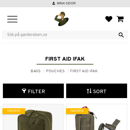
person
MINA SIDOR
Menu
FAVORIT
BASKE
FIRST AID IFAK
BAGS
POUCHES
FIRST AID IFAK
FILTER
SORT
FAVORITE
FAVORITE