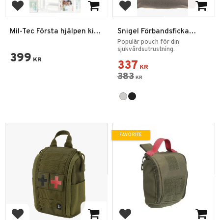
Add to favorites
Add to favorites
Mil-Tec Första hjälpen kit
Snigel Förbandsficka
43 delar + Väska
Medic Pouch 17
Populär pouch för din
sjukvårdsutrustning.
399
KR
337
KR
383
KR
FAVORITE
Add to favorites
Add to favorites