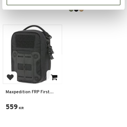
396
KR
+1
Add to favorites
Maxpedition FRP First
Response Pouch
559
KR