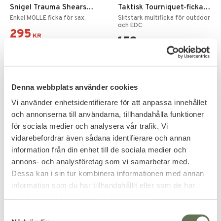
Snigel Trauma Shears
Taktisk Tourniquet-ficka
Holder 1.0 Grå
MOLLE – Svart
Enkel MOLLE ficka för sax.
Slitstark multificka för outdoor
och EDC
295
KR
159
335
KR
KR
Denna webbplats använder cookies
FAVORITE
Vi använder enhetsidentifierare för att anpassa innehållet
och annonserna till användarna, tillhandahålla funktioner
för sociala medier och analysera vår trafik. Vi
vidarebefordrar även sådana identifierare och annan
information från din enhet till de sociala medier och
annons- och analysföretag som vi samarbetar med.
Dessa kan i sin tur kombinera informationen med annan
Add to favorites
Add to favorites
information som du har tillhandahållit eller som de har
samlat in när du har använt deras tjänster.
Maxpedition Pouch FR-1
Mil-Tec LEINA Första
Första hjälpen Ficka
hjälpen kit 25-delar
IFAK kit med 25 produkter.
S
MOLLE Pouch Svart