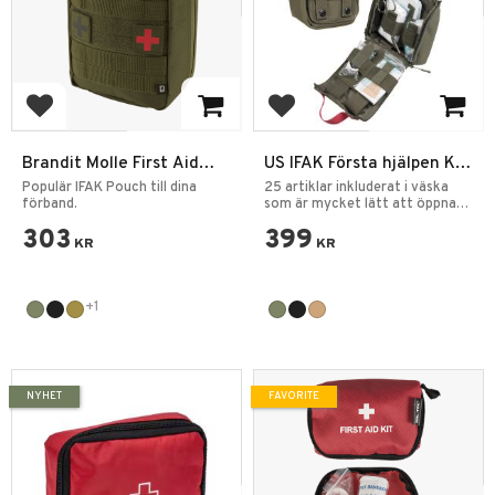
Add to favorites
Add to favorites
Brandit Molle First Aid
US IFAK Första hjälpen Kit
Pouch Large
25pcs Pouch Lasercut
Populär IFAK Pouch till dina
25 artiklar inkluderat i väska
förband.
som är mycket lätt att öppna
vid nödsituationer.
303
399
KR
KR
+1
NYHET
FAVORITE