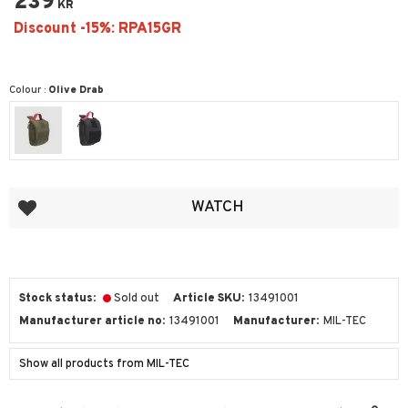
239
KR
Colour :
Olive Drab
Add to favorites
WATCH
Stock status
Sold out
Article SKU
13491001
Manufacturer article no
13491001
Manufacturer
MIL-TEC
Show all products from MIL-TEC