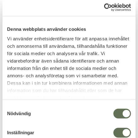
FAVORITE
Denna webbplats använder cookies
Vi använder enhetsidentifierare för att anpassa innehållet
och annonserna till användarna, tillhandahålla funktioner
för sociala medier och analysera vår trafik. Vi
vidarebefordrar även sådana identifierare och annan
information från din enhet till de sociala medier och
Add to favorites
Add to favorites
annons- och analysföretag som vi samarbetar med.
Foxseal Vented Chest
Brandit Molle First Aid
Dessa kan i sin tur kombinera informationen med annan
Seal Svensk/Norsk
Pouch Premium
information som du har tillhandahållit eller som de har
Sjukvård
Applicera den bara på ditt bälte,
samlat in när du har använt deras tjänster.
ryggsäck eller bug-out-väska.
Den första brösttätningen
någonsin med 512 ventiler.
223
S
KR
Nödvändig
a
679
KR
m
t
Inställningar
y