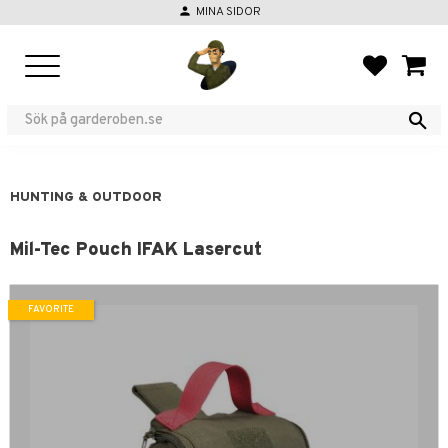
person
MINA SIDOR
Menu
FAVORIT
BASKE
HUNTING & OUTDOOR
Mil-Tec Pouch IFAK Lasercut
FAVORITE