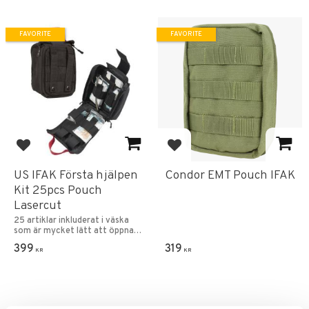
FAVORITE
FAVORITE
Add to favorites
Add to favorites
US IFAK Första hjälpen
Condor EMT Pouch IFAK
Kit 25pcs Pouch
Lasercut
25 artiklar inkluderat i väska
som är mycket lätt att öppna
vid nödsituationer.
399
319
KR
KR