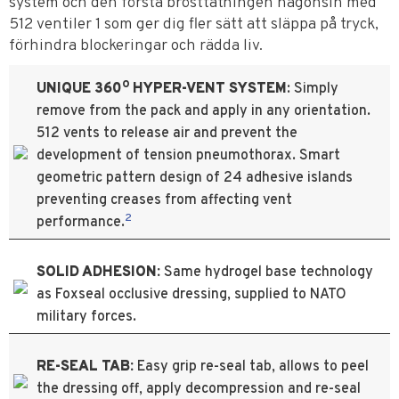
system och den första brösttätningen någonsin med
512 ventiler 1 som ger dig fler sätt att släppa på tryck,
förhindra blockeringar och rädda liv.
O
UNIQUE 360
HYPER-VENT SYSTEM
: Simply
remove from the pack and apply in any orientation.
512 vents to release air and prevent the
development of tension pneumothorax. Smart
geometric pattern design of 24 adhesive islands
preventing creases from affecting vent
2
performance.
SOLID ADHESION:
Same hydrogel base technology
as Foxseal occlusive dressing, supplied to NATO
military forces.
RE-SEAL TAB:
Easy grip re-seal tab, allows to peel
the dressing off, apply decompression and re-seal