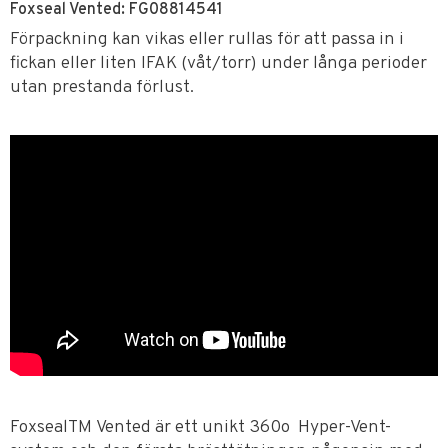
Foxseal Vented: FG08814541
Förpackning kan vikas eller rullas för att passa in i
fickan eller liten IFAK (våt/torr) under långa perioder
utan prestanda förlust.
FoxsealTM Vented är ett unikt 360o Hyper-Vent-