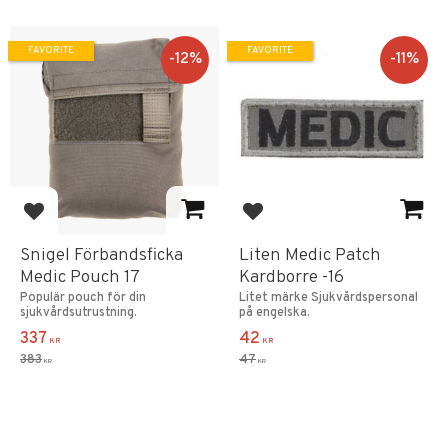
FAVORITE
FAVORITE
12
%
11
%
Add to favorites
Add to favorites
Snigel Förbandsficka
Liten Medic Patch
Medic Pouch 17
Kardborre -16
Populär pouch för din
Litet märke Sjukvårdspersonal
sjukvårdsutrustning.
på engelska.
337
42
KR
KR
383
47
KR
KR