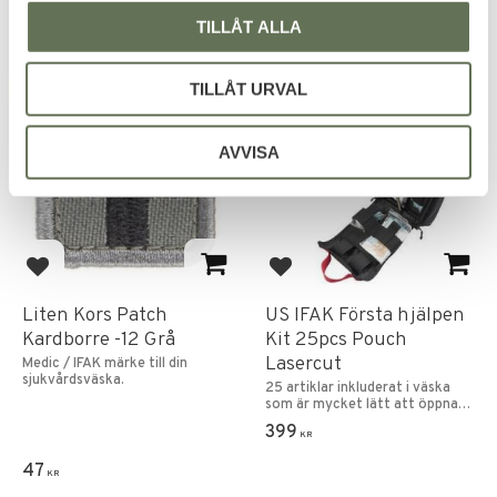
TILLÅT ALLA
TILLÅT URVAL
FAVORITE
FAVORITE
AVVISA
Add to favorites
Add to favorites
Liten Kors Patch
US IFAK Första hjälpen
Kardborre -12 Grå
Kit 25pcs Pouch
Lasercut
Medic / IFAK märke till din
sjukvårdsväska.
25 artiklar inkluderat i väska
som är mycket lätt att öppna
vid nödsituationer.
399
KR
47
KR