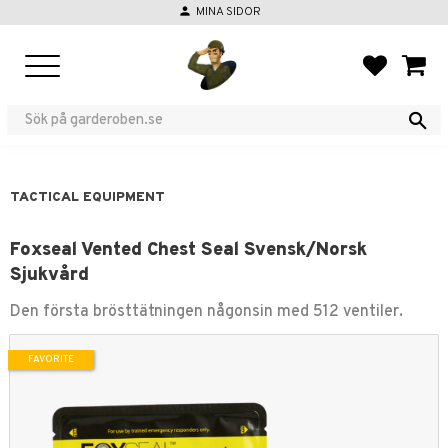
person
MINA SIDOR
Menu
FAVORIT
BASKE
TACTICAL EQUIPMENT
Foxseal Vented Chest Seal Svensk/Norsk
Sjukvård
Den första brösttätningen någonsin med 512 ventiler.
FAVORITE