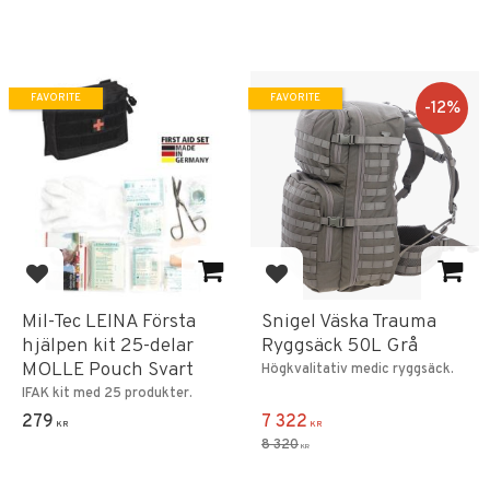
FAVORITE
FAVORITE
12
%
Add to favorites
Add to favorites
Mil-Tec LEINA Första
Snigel Väska Trauma
hjälpen kit 25-delar
Ryggsäck 50L Grå
MOLLE Pouch Svart
Högkvalitativ medic ryggsäck.
IFAK kit med 25 produkter.
279
7 322
KR
KR
8 320
KR