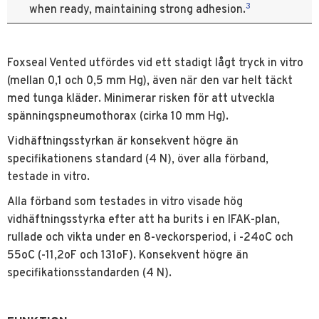
3
when ready, maintaining strong adhesion.
Foxseal Vented utfördes vid ett stadigt lågt tryck in vitro
(mellan 0,1 och 0,5 mm Hg), även när den var helt täckt
med tunga kläder. Minimerar risken för att utveckla
spänningspneumothorax (cirka 10 mm Hg).
Vidhäftningsstyrkan är konsekvent högre än
specifikationens standard (4 N), över alla förband,
testade in vitro.
Alla förband som testades in vitro visade hög
vidhäftningsstyrka efter att ha burits i en IFAK-plan,
rullade och vikta under en 8-veckorsperiod, i -24oC och
55oC (-11,2oF och 131oF). Konsekvent högre än
specifikationsstandarden (4 N).