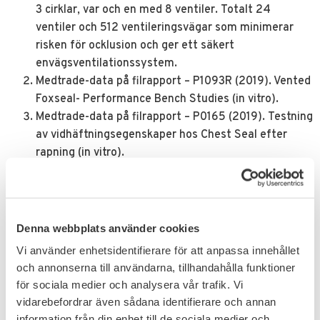
3 cirklar, var och en med 8 ventiler. Totalt 24
ventiler och 512 ventileringsvägar som minimerar
risken för ocklusion och ger ett säkert
envägsventilationssystem.
Medtrade-data på filrapport – P1093R (2019). Vented
Foxseal- Performance Bench Studies (in vitro).
Medtrade-data på filrapport – P0165 (2019). Testning
av vidhäftningsegenskaper hos Chest Seal efter
rapning (in vitro).
Medtrade-data på filrapport – P0128RIV (2021).
Testning av vidhäftningsteknik som används i
Foxseal-förband under olika miljöförhållanden (in
vitro).
Denna webbplats använder cookies
Medtrade-data på filrapport – Pl537R (2020). Fas 1:
Vi använder enhetsidentifierare för att anpassa innehållet
Vented Foxseal Competitor Flow Testing (in vitro).
och annonserna till användarna, tillhandahålla funktioner
Medtrade-data på filrapport – P1087R Rev 2 (2019).
för sociala medier och analysera vår trafik. Vi
Vented Foxseal Environmental Studies (in vitro).
vidarebefordrar även sådana identifierare och annan
information från din enhet till de sociala medier och