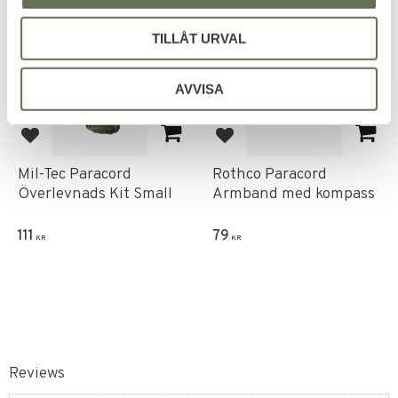
TILLÅT URVAL
AVVISA
Add to favorites
Add to favorites
Mil-Tec Paracord
Rothco Paracord
Överlevnads Kit Small
Armband med kompass
111
79
KR
KR
Reviews