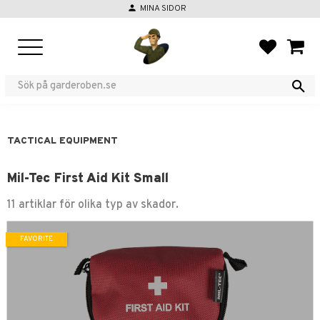
person
MINA SIDOR
Menu
FAVORIT
BASKE
TACTICAL EQUIPMENT
Mil-Tec First Aid Kit Small
11 artiklar för olika typ av skador.
FAVORITE