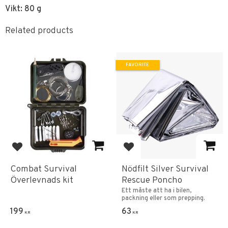
Vikt: 80 g
Related products
FAVORITE
Add to favorites
Add to favorites
Combat Survival
Nödfilt Silver Survival
Överlevnads kit
Rescue Poncho
Ett måste att ha i bilen,
packning eller som prepping.
199
63
KR
KR