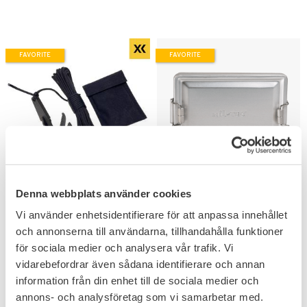
FAVORITE
FAVORITE
Add to favorites
Add to favorites
Denna webbplats använder cookies
EDCX Paracord Survival
Mil-Tec Överlevnads Kit
Grappling Hook
Aluminium Låda
Vi använder enhetsidentifierare för att anpassa innehållet
Inkluderar olika 19 artiklar.
och annonserna till användarna, tillhandahålla funktioner
399
319
KR
KR
för sociala medier och analysera vår trafik. Vi
vidarebefordrar även sådana identifierare och annan
information från din enhet till de sociala medier och
annons- och analysföretag som vi samarbetar med.