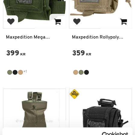
Add to favorites
Add to favorites
Maxpedition Mega
Maxpedition Rollypoly
Rollypoly Dumpväska
Dumpficka
Pouch
399
359
KR
KR
+1