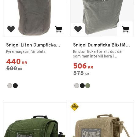
Add to favorites
Add to favorites
Snigel Liten Dumpficka
Snigel Dumpficka Blixtlås
Pouch 2.0
Pouch 10
Fyra magasin får plats.
En stor ficka för allt det där
som man inte vill bära i
440
händerna.
KR
506
500
KR
KR
575
KR