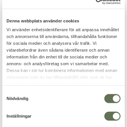
Add to favorites
Add to favorites
Denna webbplats använder cookies
Mil-Tec Taktisk Dumpficka
Maxpedition Mini Rollypoly
Pouch
Vi använder enhetsidentifierare för att anpassa innehållet
och annonserna till användarna, tillhandahålla funktioner
159
319
KR
KR
för sociala medier och analysera vår trafik. Vi
vidarebefordrar även sådana identifierare och annan
information från din enhet till de sociala medier och
annons- och analysföretag som vi samarbetar med.
Dessa kan i sin tur kombinera informationen med annan
information som du har tillhandahållit eller som de har
samlat in när du har använt deras tjänster.
S
PRENUMERERA & TA DEL AV VÅRA
Nödvändig
a
ERBJUDANDEN!
m
t
Inställningar
y
c