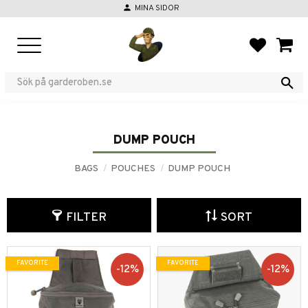
person
MINA SIDOR
Menu
FAVORIT
BASKE
DUMP POUCH
BAGS
POUCHES
DUMP POUCH
FILTER
SORT
FAVORITE
FAVORITE
12
%
12
%