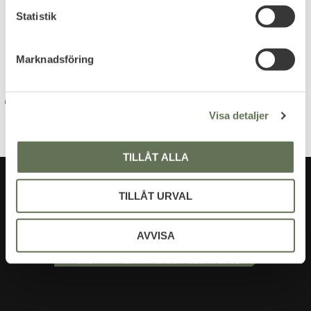
Dina personuppgifter behandlas i enlighet med vår
k
Statistik
integritetspolicy
.
e
s
Marknadsföring
v
a
l
Visa detaljer
TILLÅT ALLA
TILLÅT URVAL
AVVISA