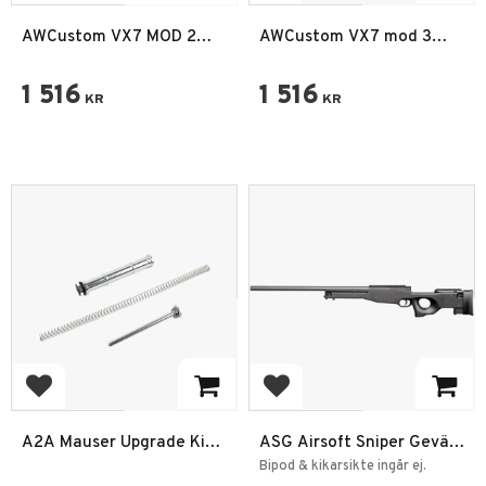
AWCustom VX7 MOD 2
AWCustom VX7 mod 3
Tan GBB 6mm
Black GBB 6mm
1 516
1 516
KR
KR
Add to favorites
Add to favorites
A2A Mauser Upgrade Kit
ASG Airsoft Sniper Gevär
L96 AW308
Spring AW 308 Svart
Bipod & kikarsikte ingår ej.