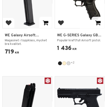
Add to favorites
Add to favorites
WE Galaxy Airsoft
WE G-SERIES Galaxy GBB
Magasin 50BB VX Series
6mm
Magasinet i toppklass, mycket
Populär kraftfull Airsoft pistol.
SAI BLU GBB
bra kvalitet.
1 436
KR
719
KR
+2