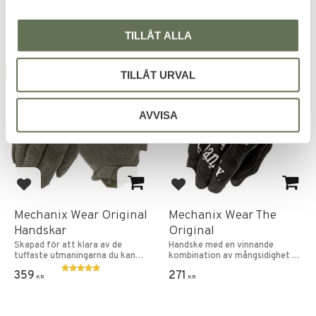
TILLÅT ALLA
FAVORITE
FAVORITE
TILLÅT URVAL
AVVISA
Add to favorites
Add to favorites
Mechanix Wear Original
Mechanix Wear The
Handskar
Original
Skapad för att klara av de
Handske med en vinnande
tuffaste utmaningarna du kan
kombination av mångsidighet &
ställa de inför.
prestanda.
359
271
KR
KR