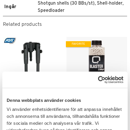
Shotgun shells (30 BBs/st), Shell-holder,
Ingår
Speedloader
Related products
FAVORITE
Add to favorites
Add to favorites
Denna webbplats använder cookies
ASG Bipod, AW .308,
ASG Airsoft BB Q
Metall
Blaster 3300 kulor
Vi använder enhetsidentifierare för att anpassa innehållet
och annonserna till användarna, tillhandahålla funktioner
Passar låg effekt & fjäderdrivna
Airsoft replikor.
för sociala medier och analysera vår trafik. Vi
143
KR