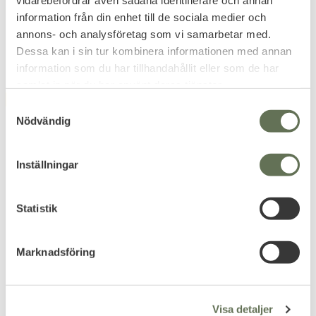
vidarebefordrar även sådana identifierare och annan
information från din enhet till de sociala medier och
319
KR
annons- och analysföretag som vi samarbetar med.
Dessa kan i sin tur kombinera informationen med annan
information som du har tillhandahållit eller som de har
samlat in när du har använt deras tjänster.
FAVORITE
FAVORITE
S
Nödvändig
a
m
t
Inställningar
y
c
k
Statistik
Add to favorites
Add to favorites
e
ASG Airsoft BB Blaster
ASG Taktisk Gevärs
s
Marknadsföring
3300 skott
Väska 45L
v
1020x330mm
Ultimat släthet ger
a
högkvalitativa airsoftkulor.
l
151
1 327
Visa detaljer
KR
KR