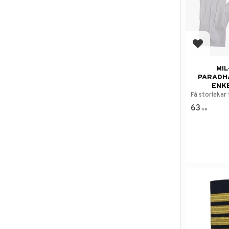
Add to f
MIL
PARADH
ENKE
Få storlekar f
63
KR