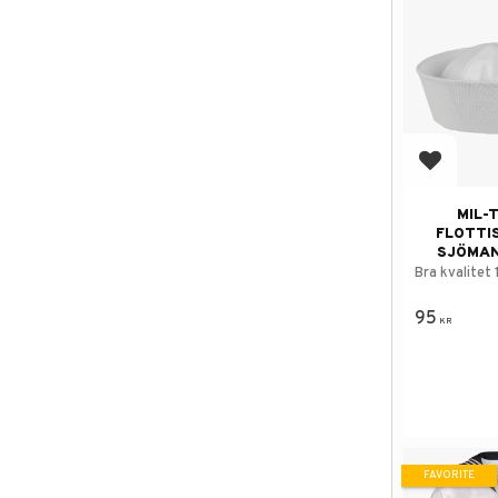
Add to f
MIL-
FLOTTI
SJÖMA
Bra kvalitet
95
KR
FAVORITE