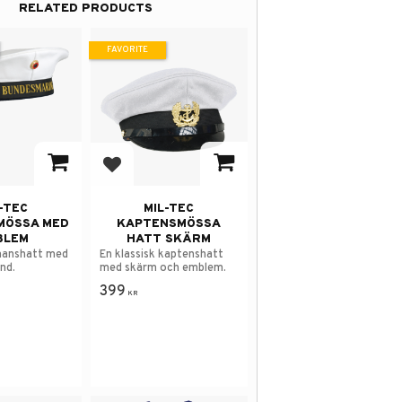
RELATED PRODUCTS
FAVORITE
avorites
Add to favorites
-TEC
MIL-TEC
MÖSSA MED
KAPTENSMÖSSA
BLEM
HATT SKÄRM
ömanshatt med
En klassisk kaptenshatt
nd.
med skärm och emblem.
399
KR