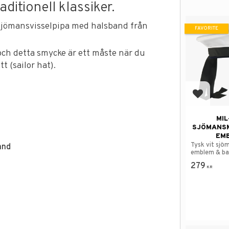
ditionell klassiker.
 sjömansvisselpipa med halsband från
FAVORITE
och detta smycke är ett måste när du
 (sailor hat).
Add to f
MIL
SJÖMANS
EM
Tysk vit sj
and
emblem & ba
279
KR