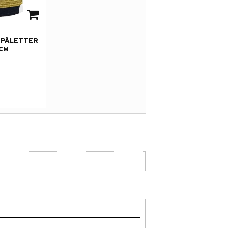
avorites
EPÅLETTER
CM