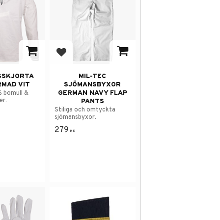
avorites
Add to favorites
SSKJORTA
MIL-TEC
MAD VIT
SJÖMANSBYXOR
GERMAN NAVY FLAP
% bomull &
er.
PANTS
Stiliga och omtyckta
sjömansbyxor.
279
KR