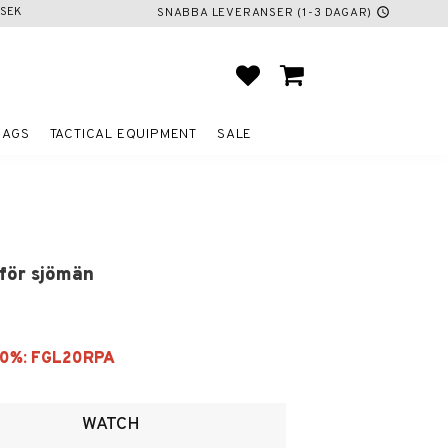
SEK
SNABBA LEVERANSER (1-3 DAGAR)
schedule
FAVORITES
BASKET
BAGS
TACTICAL EQUIPMENT
SALE
 för sjömän
ites
WATCH