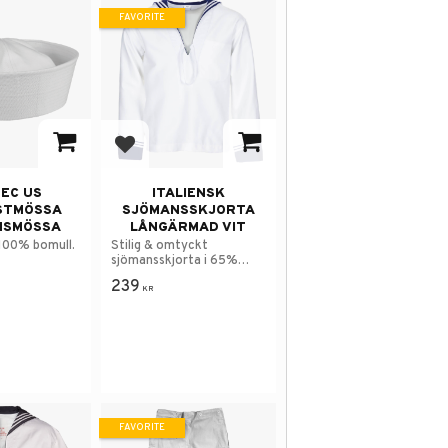
FAVORITE
avorites
Add to favorites
TEC US
ITALIENSK
STMÖSSA
SJÖMANSSKJORTA
NSMÖSSA
LÅNGÄRMAD VIT
 100% bomull.
Stilig & omtyckt
sjömansskjorta i 65%
bomull 35% polyester.
239
KR
FAVORITE