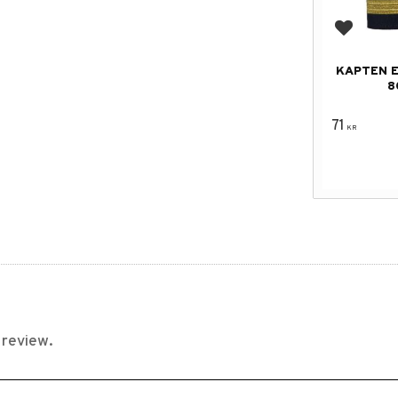
Add to f
KAPTEN 
8
71
KR