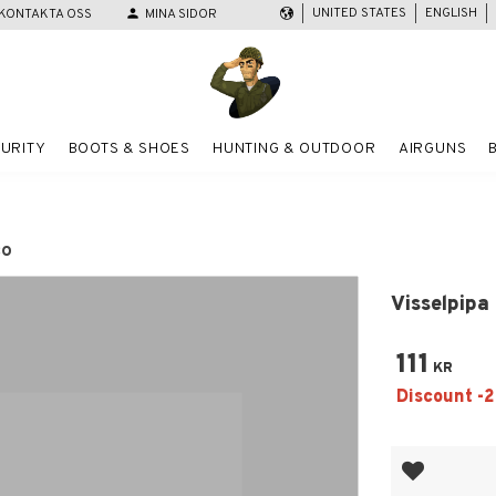
UNITED STATES
ENGLISH
KONTAKTA OSS
person
MINA SIDOR
URITY
BOOTS & SHOES
HUNTING & OUTDOOR
AIRGUNS
CO
Visselpipa
111
KR
Add to favor