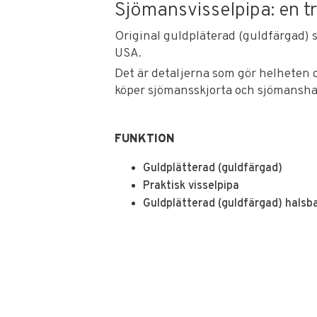
Sjömansvisselpipa: en tra
Original guldpläterad (guldfärgad)
USA.
Det är detaljerna som gör helheten 
köper sjömansskjorta och sjömanshatt
FUNKTION
Guldplätterad (guldfärgad)
Praktisk visselpipa
Guldplätterad (guldfärgad) halsb