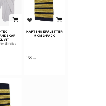
avorites
Add to favorites
-TEC
KAPTENS EPÅLETTER
ANDSKAR
9 CM 2-PACK
L VIT
ör tillfället.
159
KR