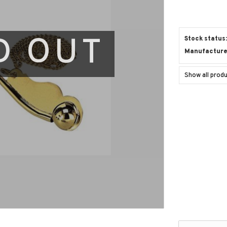
D OUT
Stock status
Manufacture
Show all pro