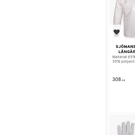
Add to f
SJÖMAN
LÅNGÄR
Material 65
35% polyest
308
KR