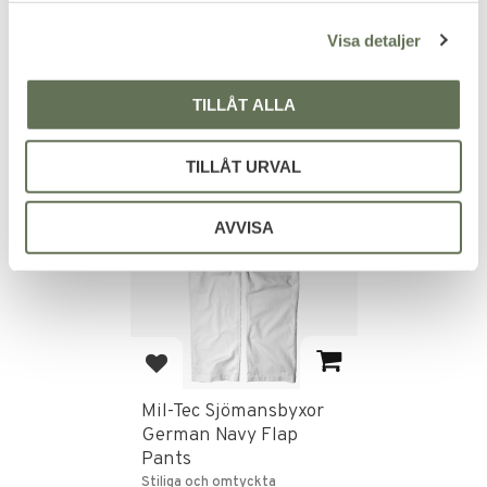
skärm och emblem.
emblem & band.
l
399
279
KR
KR
Visa detaljer
TILLÅT ALLA
TILLÅT URVAL
FAVORITE
AVVISA
Add to favorites
Mil-Tec Sjömansbyxor
German Navy Flap
Pants
Stiliga och omtyckta