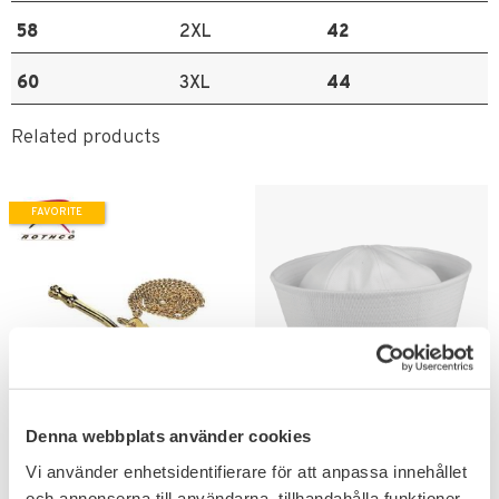
58
2XL
42
60
3XL
44
Related products
FAVORITE
Add to favorites
Add to favorites
Denna webbplats använder cookies
Visselpipa för sjömän
Mil-Tec US
Flottistmössa
Vi använder enhetsidentifierare för att anpassa innehållet
Sjömansmössa
och annonserna till användarna, tillhandahålla funktioner