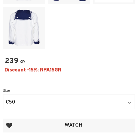
239
KR
Size
C50
Add to favorites
WATCH