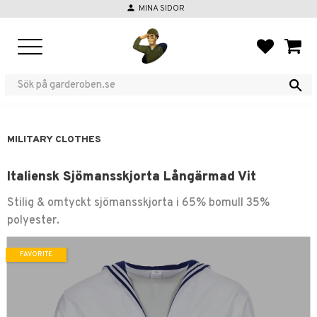
person
MINA SIDOR
Menu
FAVORIT
BASKE
MILITARY CLOTHES
Italiensk Sjömansskjorta Långärmad Vit
Stilig & omtyckt sjömansskjorta i 65% bomull 35%
polyester.
FAVORITE