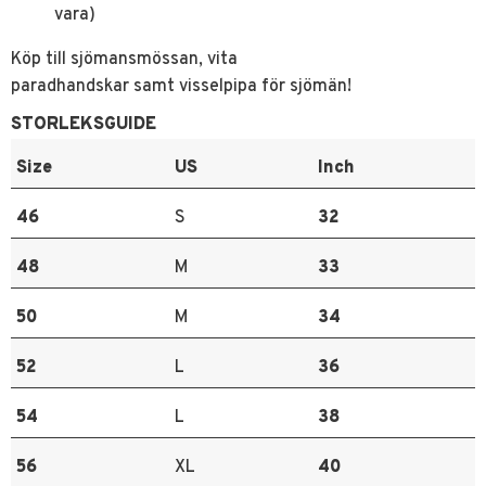
vara)
Köp till sjömansmössan, vita
paradhandskar samt visselpipa för sjömän!
STORLEKSGUIDE
Size
US
Inch
46
S
32
48
M
33
50
M
34
52
L
36
54
L
38
56
XL
40