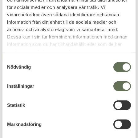
Bra kvalitet 100% bomull.
för sociala medier och analysera vår trafik. Vi
95
KR
vidarebefordrar även sådana identifierare och annan
information från din enhet till de sociala medier och
111
KR
annons- och analysföretag som vi samarbetar med.
Dessa kan i sin tur kombinera informationen med annan
information som du har tillhandahållit eller som de har
samlat in när du har använt deras tjänster.
FAVORITE
FAVORITE
S
Nödvändig
a
m
t
Inställningar
y
c
k
Statistik
Add to favorites
Add to favorites
e
Mil-Tec Kaptensmössa
Mil-Tec Sjömansmössa
s
Marknadsföring
hatt Skärm
med emblem
v
En klassisk kaptenshatt med
Tysk vit sjömanshatt med
a