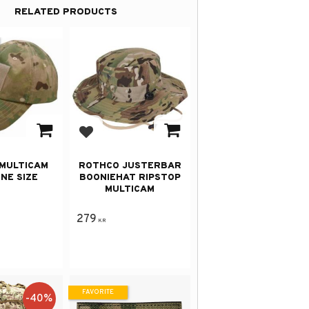
RELATED PRODUCTS
avorites
Add to favorites
MULTICAM
ROTHCO JUSTERBAR
NE SIZE
BOONIEHAT RIPSTOP
MULTICAM
279
KR
FAVORITE
40
%