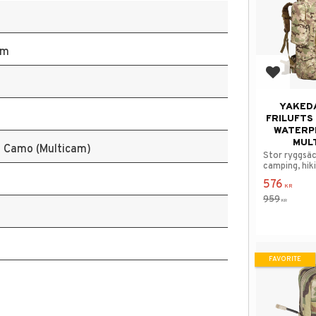
am
Add to f
YAKEDA
FRILUFTS
WATERP
MUL
l Camo (Multicam)
Stor ryggsäc
camping, hiki
taktisk träni
576
KR
959
KR
FAVORITE