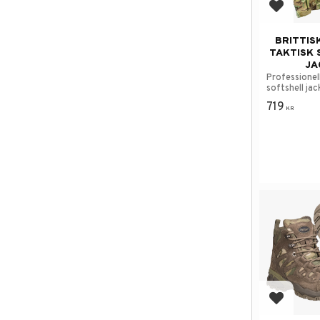
Add to f
BRITTIS
TAKTISK 
JA
Professionel
softshell jac
719
KR
Add to f