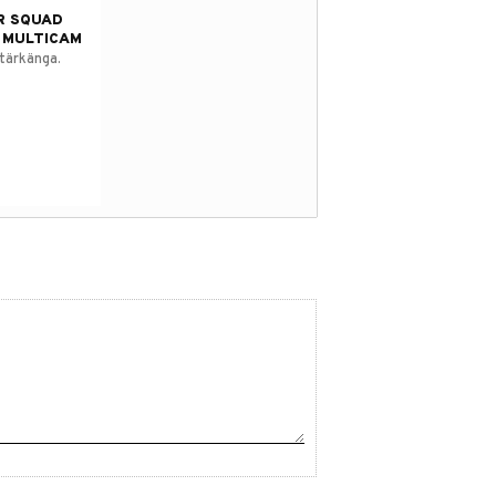
R SQUAD
 MULTICAM
itärkänga.