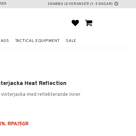
SEK
SNABBA LEVERANSER (1-3 DAGAR)
schedule
FAVORITES
BASKET
BAGS
TACTICAL EQUIPMENT
SALE
nterjacka Heat Reflection
vinterjacka med reflekterande inner