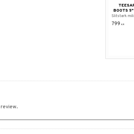
TEESA
BOOTS 5"
Slitstark mil
799
KR