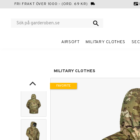
FRI FRAKT ÖVER 1000:- (ORD. 69 KR)
local_shipping
contact_mail
AIRSOFT
MILITARY CLOTHES
SEC
MILITARY CLOTHES
FAVORITE