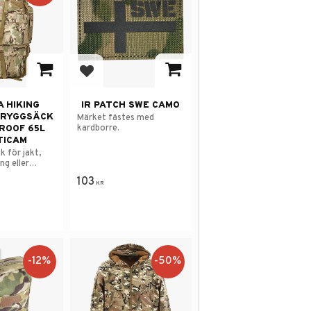
avorites
Add to favorites
 HIKING
IR PATCH SWE CAMO
 RYGGSÄCK
Märket fästes med
kardborre.
ROOF 65L
TICAM
k för jakt,
ng eller
ng.
103
KR
12
%
50
%