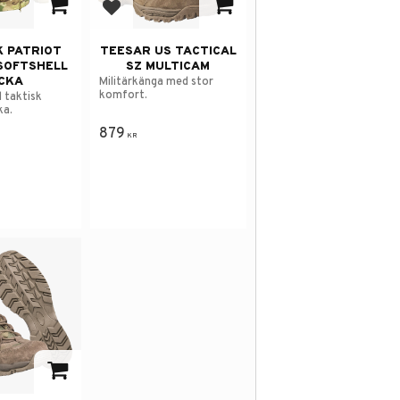
avorites
Add to favorites
K PATRIOT
TEESAR US TACTICAL
SOFTSHELL
SZ MULTICAM
CKA
Militärkänga med stor
komfort.
l taktisk
ka.
879
KR
avorites