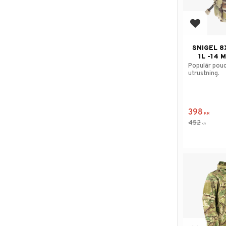
Add to f
SNIGEL 8
1L -14 
Populär pouc
utrustning.
398
KR
452
KR