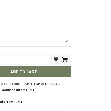
m
Add to favorites
2 pc. in stock
Article SKU
111-1008-S
Manufacturer
FLYFIT
ucts from FLYFIT