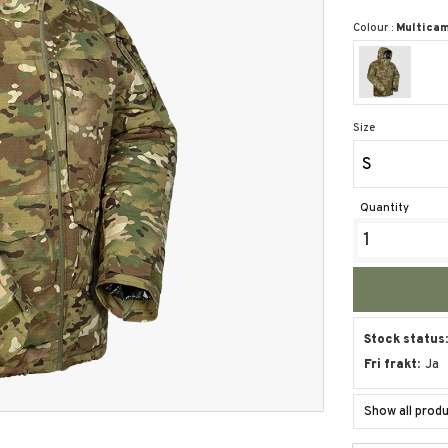
Colour :
Multica
Size
S
Quantity
Stock status
Fri frakt
Ja
Show all prod