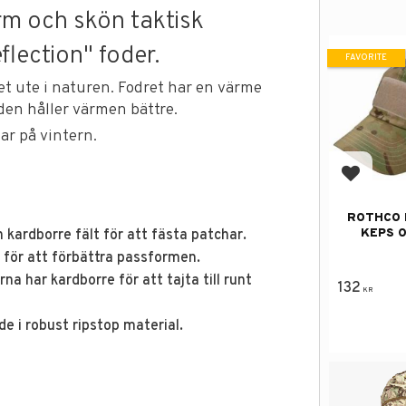
rm och skön taktisk
flection" foder.
FAVORITE
et ute i naturen. Fodret har en värme
den håller värmen bättre.
ar på vintern.
Add to f
ROTHCO 
KEPS O
h kardborre fält för att fästa patchar.
r för att förbättra passformen.
a har kardborre för att tajta till runt
132
KR
e i robust ripstop material.