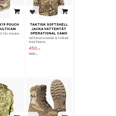
avorites
Add to favorites
X19 POUCH
TAKTISK SOFTSHELL
MULTICAM
JACKA VATTENTÄT
OPERATIONAL CAMO
h för mindre
Vattenavvisande & fodrad
med fleece.
450
KR
900
KR