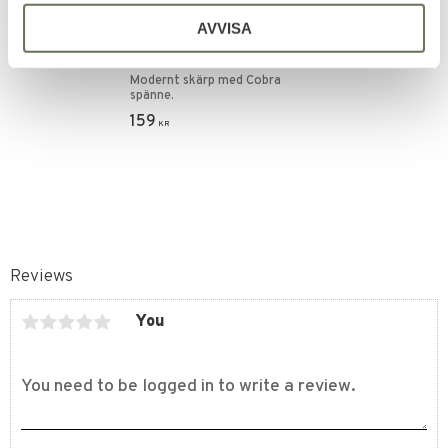
Add to favorites
AVVISA
Taktiskt Militär Bälte
Quick Release
Modernt skärp med Cobra
spänne.
159
KR
Reviews
You