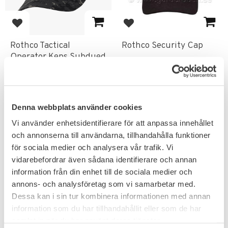
Add to favorites
Add to favorites
Rothco Tactical
Rothco Security Cap
Operator Keps Subdued
Urban Digital Camo
119
119
KR
KR
Denna webbplats använder cookies
Vi använder enhetsidentifierare för att anpassa innehållet
och annonserna till användarna, tillhandahålla funktioner
för sociala medier och analysera vår trafik. Vi
FAVORITE
vidarebefordrar även sådana identifierare och annan
information från din enhet till de sociala medier och
annons- och analysföretag som vi samarbetar med.
Dessa kan i sin tur kombinera informationen med annan
information som du har tillhandahållit eller som de har
samlat in när du har använt deras tjänster.