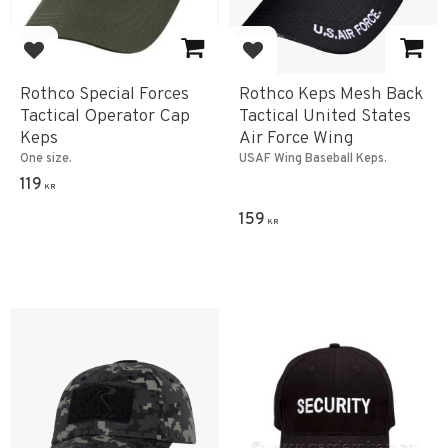
Add to favorites
Add to favorites
Rothco Special Forces
Rothco Keps Mesh Back
Tactical Operator Cap
Tactical United States
Keps
Air Force Wing
One size.
USAF Wing Baseball Keps.
119
KR
159
KR