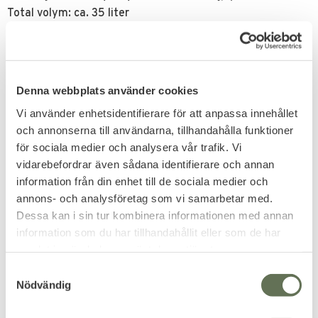
Total volym: ca. 35 liter
Dimensioner: ca. 57 x 29 x 20 cm
Vikt: 1.180 g
Related products
Denna webbplats använder cookies
Vi använder enhetsidentifierare för att anpassa innehållet
FAVORITE
och annonserna till användarna, tillhandahålla funktioner
för sociala medier och analysera vår trafik. Vi
vidarebefordrar även sådana identifierare och annan
information från din enhet till de sociala medier och
annons- och analysföretag som vi samarbetar med.
Dessa kan i sin tur kombinera informationen med annan
information som du har tillhandahållit eller som de har
Add to favorites
Add to favorites
samlat in när du har använt deras tjänster.
Mil-Tec Sykit Nylon
Mil-Tec Nack Wallet
S
Nödvändig
Pouch Olivgrön
Mobil Ficka Vattentät
a
Olivgrön
m