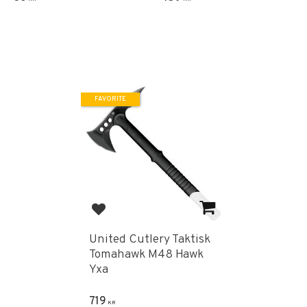
FAVORITE
Add to favorites
United Cutlery Taktisk
Tomahawk M48 Hawk
Yxa
719
KR