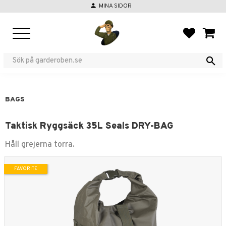
person
MINA SIDOR
Menu
FAVORIT
BASKE
BAGS
Taktisk Ryggsäck 35L Seals DRY-BAG
Håll grejerna torra.
FAVORITE