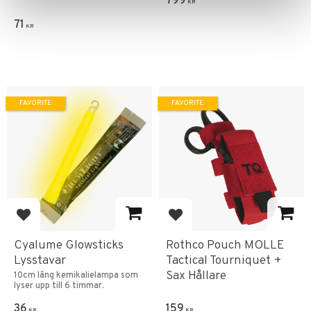
799
KR
71
KR
FAVORITE
FAVORITE
Add to favorites
Add to favorites
Cyalume Glowsticks
Rothco Pouch MOLLE
Lysstavar
Tactical Tourniquet +
Sax Hållare
10cm lång kemikalielampa som
lyser upp till 6 timmar.
36
159
KR
KR