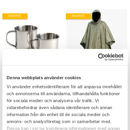
FAVORITE
FAVORITE
Add to favorites
Add to favorites
Mil-Tec Rostfri Mugg
Mil-Tec US Regnponcho
Denna webbplats använder cookies
300ml
Olivgrön
Vi använder enhetsidentifierare för att anpassa innehållet
Lättvikts poncho bra även som
vindskydd.
och annonserna till användarna, tillhandahålla funktioner
55
276
för sociala medier och analysera vår trafik. Vi
KR
KR
vidarebefordrar även sådana identifierare och annan
information från din enhet till de sociala medier och
annons- och analysföretag som vi samarbetar med.
Dessa kan i sin tur kombinera informationen med annan