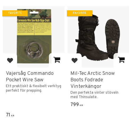
FAVORITE
FAVORITE
Add to favorites
Add to favorites
Vajersåg Commando
Mil-Tec Arctic Snow
Pocket Wire Saw
Boots Fodrade
Vinterkängor
Ett praktiskt & flexibelt verktyg
perfekt för prepping.
Den perfekta vinter stöveln
med Thinsulate.
799
KR
71
KR