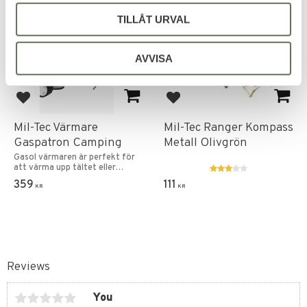
TILLÅT URVAL
AVVISA
Add to favorites
Add to favorites
Mil-Tec Värmare
Mil-Tec Ranger Kompass
Gaspatron Camping
Metall Olivgrön
Gasol värmaren är perfekt för
att värma upp tältet eller
husvagn.
359
111
KR
KR
Reviews
You