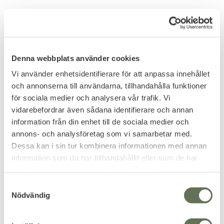
FAVORITE
FAVORITE
Denna webbplats använder cookies
Vi använder enhetsidentifierare för att anpassa innehållet
och annonserna till användarna, tillhandahålla funktioner
för sociala medier och analysera vår trafik. Vi
vidarebefordrar även sådana identifierare och annan
Add to favorites
Add to favorites
information från din enhet till de sociala medier och
Nalgene Flaska 1L NM
Atomic Stormtändare
annons- och analysföretag som vi samarbetar med.
Sustain
Tankboy IV
Dessa kan i sin tur kombinera informationen med annan
1 liter & Narrow Mouth öppning.
En populär elektrisk tändare
information som du har tillhandahållit eller som de har
med dubbla flammor.
samlat in när du har använt deras tjänster.
175
80
KR
KR
S
Nödvändig
a
m
t