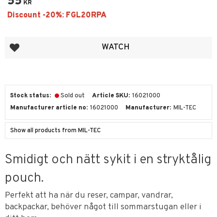
55
KR
Add to favorites
WATCH
Stock status
Sold out
Article SKU
16021000
Manufacturer article no
16021000
Manufacturer
MIL-TEC
Show all products from MIL-TEC
Smidigt och nätt sykit i en stryktålig
pouch.
Perfekt att ha när du reser, campar, vandrar,
backpackar, behöver något till sommarstugan eller i