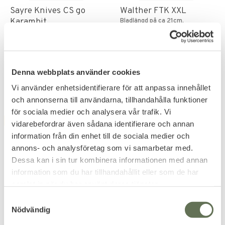
Sayre Knives CS go
Walther FTK XXL
Karambit
Bladlängd på ca 21cm.
Bladlängd på ca 8,5cm.
119
KR
239
KR
999
KR
Denna webbplats använder cookies
Vi använder enhetsidentifierare för att anpassa innehållet
och annonserna till användarna, tillhandahålla funktioner
för sociala medier och analysera vår trafik. Vi
FAVORITE
FAVORITE
vidarebefordrar även sådana identifierare och annan
20
%
information från din enhet till de sociala medier och
annons- och analysföretag som vi samarbetar med.
Dessa kan i sin tur kombinera informationen med annan
information som du har tillhandahållit eller som de har
samlat in när du har använt deras tjänster.
S
Add to favorites
Add to favorites
Nödvändig
a
Artemis Luftpistol
Mil-Tec BW Combat
m