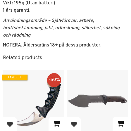
Vikt: 195g (Utan batteri)
1 års garanti.
Användningsområde – Självförsvar, arbete,
brottsbekämpning, jakt, utforskning, säkerhet, sökning
och räddning.
NOTERA. Åldersgräns 18+ på dessa produkter.
Related products
FAVORITE
50
%
Add to favorites
Add to favorites