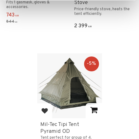
Stove
Fits 1 gasmask, gloves &
accessories.
Price-friendly stove, heats the
tent efficiently.
743
KR
844
KR
2 399
KR
5
%
Add to favorites
Mil-Tec Tipi Tent
Pyramid OD
Tent perfect for group of 4.