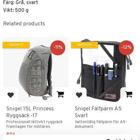
Färg: Grå, svart
Vikt: 500 g
Related products
FAVORITE
FAVORITE
11
%
12
%
Add to favorites
Add to favorites
Snigel 15L Princess
Snigel Fältpärm A5
Ryggsäck -17
Svart
Professionell lättvikt ryggsäck
Vattentålig fältpärm för A5-
framtagen för militären.
dokument
896
KR