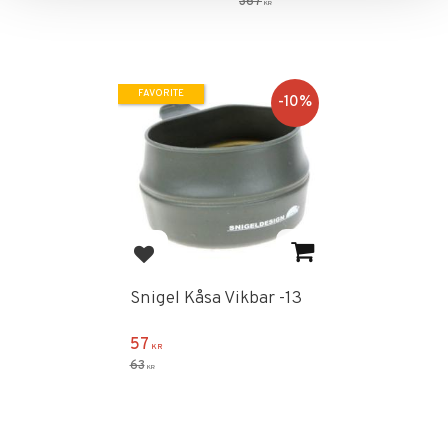
367
KR
FAVORITE
10
%
Add to favorites
Snigel Kåsa Vikbar -13
57
KR
63
KR