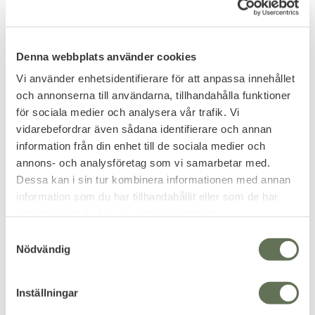
1 007
KR
739
KR
839
KR
Denna webbplats använder cookies
Vi använder enhetsidentifierare för att anpassa innehållet
FAVORITE
FAVORITE
och annonserna till användarna, tillhandahålla funktioner
12
%
12
%
för sociala medier och analysera vår trafik. Vi
vidarebefordrar även sådana identifierare och annan
information från din enhet till de sociala medier och
annons- och analysföretag som vi samarbetar med.
Dessa kan i sin tur kombinera informationen med annan
information som du har tillhandahållit eller som de har
Add to favorites
Add to favorites
samlat in när du har använt deras tjänster.
Snigel Molle Väska 10L
Snigel Medium
S
Nödvändig
Flerbruks 15 Grå
Schwung Väska
a
För sjukvårdsmateriel, teknisk
Lätt att bära & ha allt du bär
m
utrustning eller fotoutrustning.
inom räckhåll.
t
Inställningar
2 633
KR
y
2 992
KR