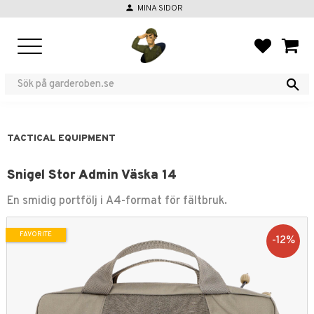
person
MINA SIDOR
Menu
FAVORIT
BASKE
TACTICAL EQUIPMENT
Snigel Stor Admin Väska 14
En smidig portfölj i A4-format för fältbruk.
FAVORITE
12
%