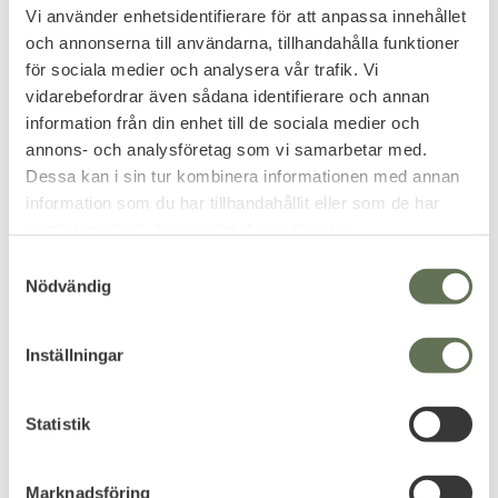
Vi använder enhetsidentifierare för att anpassa innehållet
och annonserna till användarna, tillhandahålla funktioner
Add to favorites
Add to favorites
för sociala medier och analysera vår trafik. Vi
Smith & Wesson Breach
Mechanix Wear Original
vidarebefordrar även sådana identifierare och annan
2.0 6" SZ
Handskar
information från din enhet till de sociala medier och
Professionell känga perfekt
Skapad för att klara av de
annons- och analysföretag som vi samarbetar med.
även för vardagsbruk.
tuffaste utmaningarna du kan
Dessa kan i sin tur kombinera informationen med annan
ställa de inför.
1 223
359
KR
KR
information som du har tillhandahållit eller som de har
1 439
KR
samlat in när du har använt deras tjänster.
S
Nödvändig
a
m
t
Inställningar
FAVORITE
15
%
12
%
y
c
k
Statistik
e
s
Marknadsföring