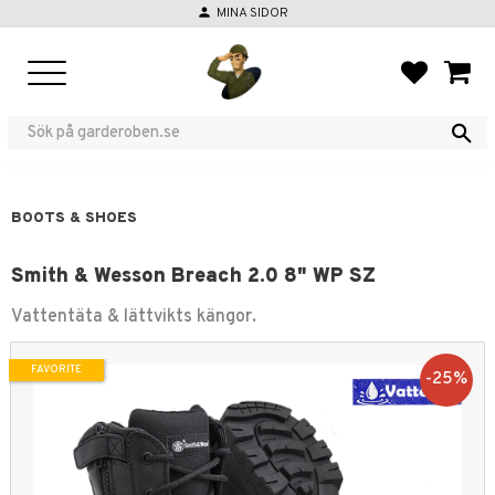
person
MINA SIDOR
Menu
FAVORIT
BASKE
BOOTS & SHOES
Smith & Wesson Breach 2.0 8" WP SZ
Vattentäta & lättvikts kängor.
FAVORITE
25
%