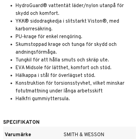
HydroGuard® vattentät läder/nylon utanpå för
skydd och komfort.
YKK® sidodragkedja i slitstarkt Viston®, med
karborresäkring.
PU-krage för enkel rengöring.
Skumstoppad krage och tunga för skydd och
andningsförmåga.
Tungkil för att hålla smuts och skräp ute.
EVA Midsole för lätthet, komfort och stöd.
Hälkappa i stål för överlägset stöd.
Konstruktion för torsionsstyvhet, vilket minskar
fotutmattning under långa arbetsskift
Halkfri gummiyttersula.
SPECIFIKATON
Varumärke
SMITH & WESSON