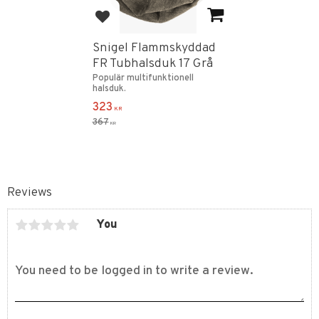
Add to favorites
Snigel Flammskyddad
FR Tubhalsduk 17 Grå
Populär multifunktionell
halsduk.
323
KR
367
KR
Reviews
You