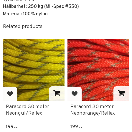
Hållbarhet: 250 kg (Mil-Spec #550)
Material: 100% nylon
Related products
Add to favorites
Add to favorites
Paracord 30 meter
Paracord 30 meter
Neongul/Reflex
Neonorange/Reflex
199
199
KR
KR