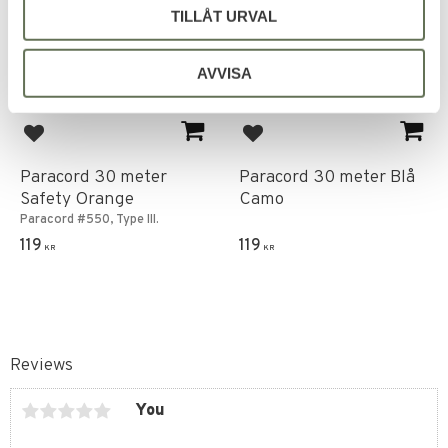
TILLÅT URVAL
AVVISA
Add to favorites
Add to favorites
Paracord 30 meter
Paracord 30 meter Blå
Safety Orange
Camo
Paracord #550, Type III.
119
119
KR
KR
Reviews
You