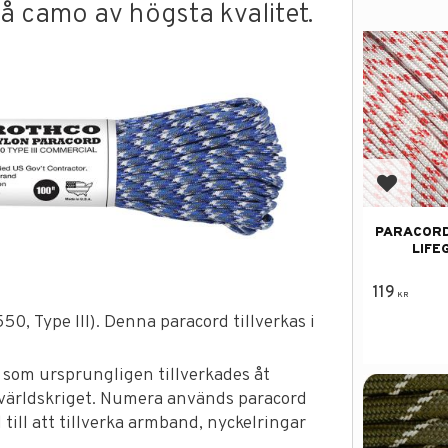
lå camo av högsta kvalitet.
Add to f
PARACORD
LIFE
119
KR
0, Type III). Denna paracord tillverkas i
 som ursprungligen tillverkades åt
världskriget. Numera används paracord
 till att tillverka armband, nyckelringar