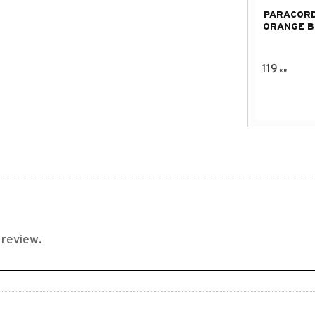
PARACORD
ORANGE B
119
KR