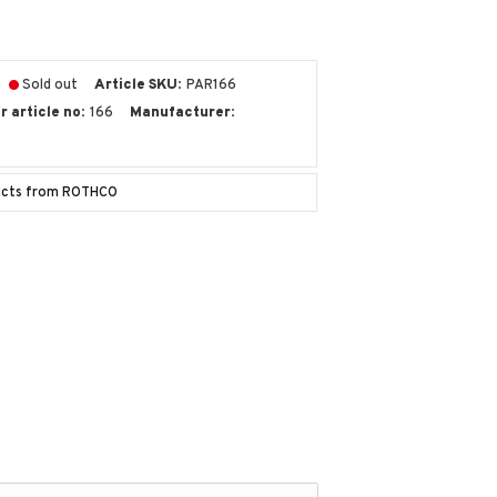
Sold out
Article SKU
PAR166
 article no
166
Manufacturer
ducts from ROTHCO