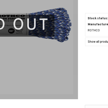
D OUT
Stock status
Manufacturer
ROTHCO
Show all pro