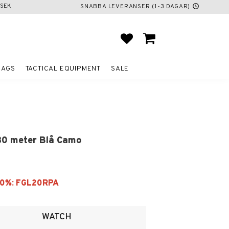
SEK
SNABBA LEVERANSER (1-3 DAGAR)
schedule
FAVORITES
BASKET
BAGS
TACTICAL EQUIPMENT
SALE
30 meter Blå Camo
ites
WATCH