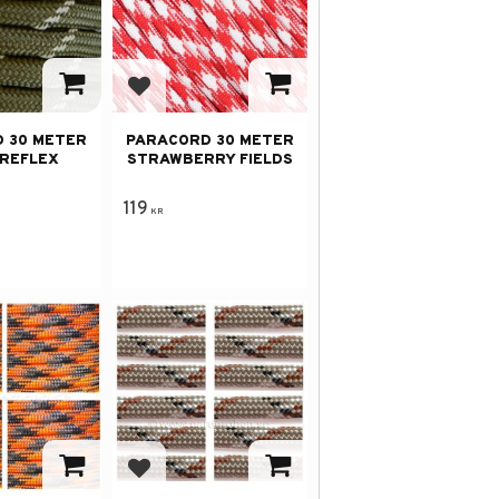
avorites
Add to favorites
 30 METER
PARACORD 30 METER
REFLEX
STRAWBERRY FIELDS
119
KR
avorites
Add to favorites