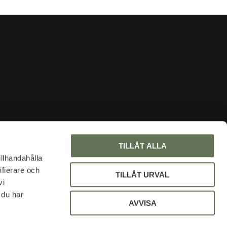
INFORMATION
TILLÅT ALLA
About us
illhandahålla
ifierare och
Faq
TILLÅT URVAL
vi
Blog
 du har
My pages
AVVISA
Policy and cookies
Uniform discount