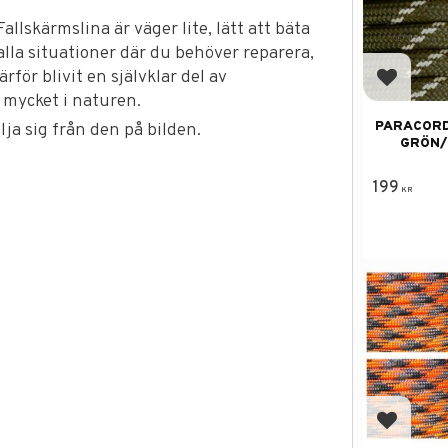
llskärmslina är väger lite, lätt att bäta
lla situationer där du behöver reparera,
rför blivit en självklar del av
Add to f
 mycket i naturen.
PARACORD
ja sig från den på bilden.
GRÖN/
199
KR
Add to f