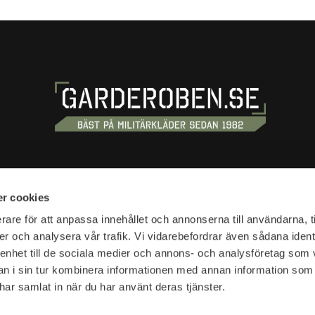
S
SHOPPING
r cookies
tan 20
Terms and conditions
rare för att anpassa innehållet och annonserna till användarna, t
tockholm
er och analysera vår trafik. Vi vidarebefordrar även sådana ident
Customer service
 enhet till de sociala medier och annons- och analysföretag som 
Shipping & delivery
hours:
 i sin tur kombinera informationen med annan information som
Complaint and return
10-18
e har samlat in när du har använt deras tjänster.
Return waybill
Presentkort