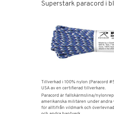
Superstark paracord i b
Tillverkad i 100% nylon (Paracord #55
USA av en certifierad tillverkare.
Paracord är fallskärmslina/nylonrep
amerikanska militären under andra 
för alltifrån vildmark och överlevnad
och andra hantverk.