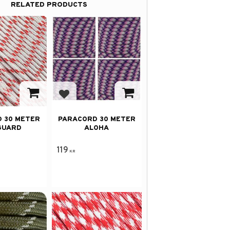
RELATED PRODUCTS
avorites
Add to favorites
 30 METER
PARACORD 30 METER
GUARD
ALOHA
119
KR