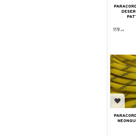
PARACORD
DESER
PAT
119
KR
Add to f
PARACORD
NEONGU