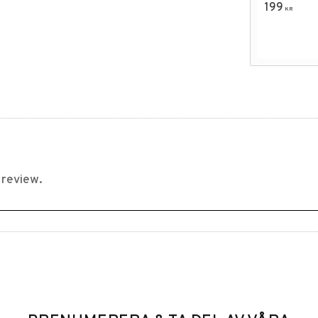
199
KR