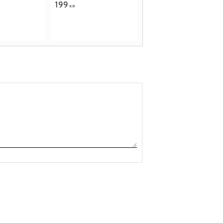
199
KR