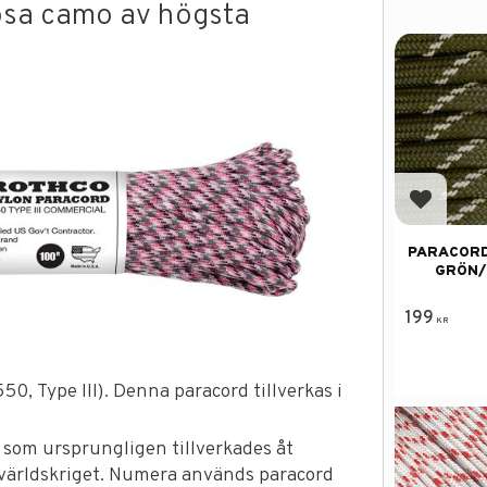
rosa camo av högsta
Add to f
PARACORD
GRÖN/
199
KR
0, Type III). Denna paracord tillverkas i
 som ursprungligen tillverkades åt
världskriget. Numera används paracord