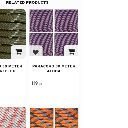
RELATED PRODUCTS
avorites
Add to favorites
 30 METER
PARACORD 30 METER
REFLEX
ALOHA
119
KR