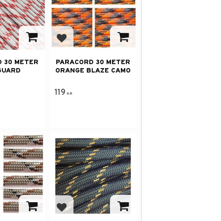
avorites
Add to favorites
 30 METER
PARACORD 30 METER
GUARD
ORANGE BLAZE CAMO
119
KR
avorites
Add to favorites