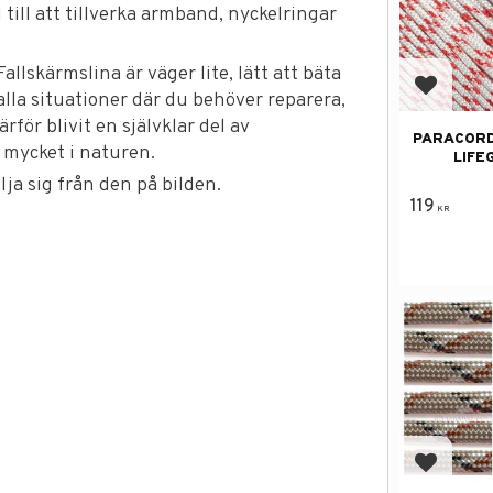
 till att tillverka armband, nyckelringar
llskärmslina är väger lite, lätt att bäta
Add to f
lla situationer där du behöver reparera,
rför blivit en självklar del av
PARACORD
 mycket i naturen.
LIFE
ja sig från den på bilden.
119
KR
Add to f