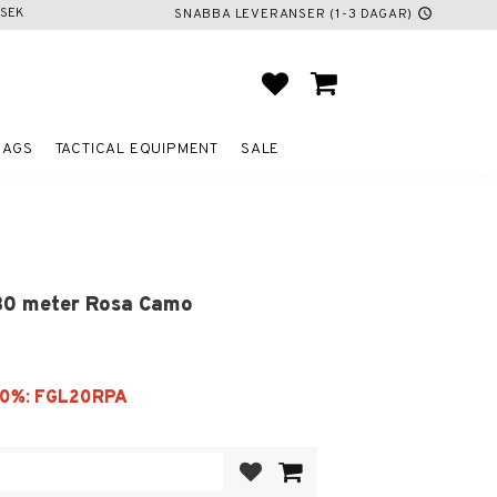
SEK
SNABBA LEVERANSER (1-3 DAGAR)
schedule
FAVORITES
BASKET
BAGS
TACTICAL EQUIPMENT
SALE
30 meter Rosa Camo
Add to favorites