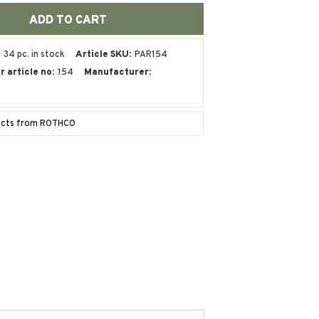
34 pc. in stock
Article SKU
PAR154
 article no
154
Manufacturer
ducts from ROTHCO