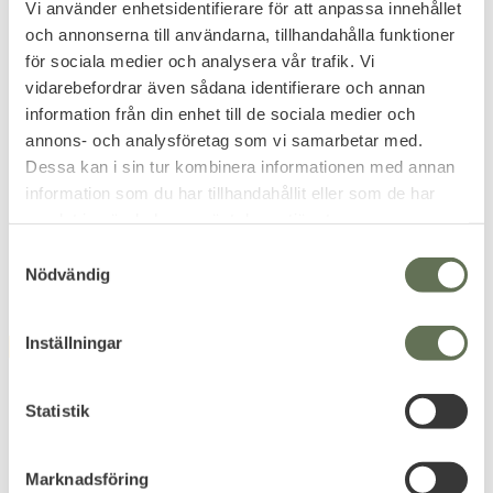
Vi använder enhetsidentifierare för att anpassa innehållet
och annonserna till användarna, tillhandahålla funktioner
för sociala medier och analysera vår trafik. Vi
vidarebefordrar även sådana identifierare och annan
Add to favorites
Add to favorites
information från din enhet till de sociala medier och
Vajersåg Commando
Eldstål Sweden Large
annons- och analysföretag som vi samarbetar med.
Pocket Wire Saw
Tändstål som ger gnistor för att
Dessa kan i sin tur kombinera informationen med annan
göra eld.
Ett praktiskt & flexibelt verktyg
information som du har tillhandahållit eller som de har
perfekt för prepping.
samlat in när du har använt deras tjänster.
71
79
KR
KR
S
Nödvändig
a
m
t
Inställningar
FAVORITE
FAVORITE
y
c
k
Statistik
e
s
Marknadsföring
v