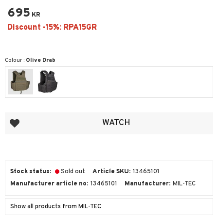
695
KR
Colour :
Olive Drab
Add to favorites
WATCH
Stock status
Sold out
Article SKU
13465101
Manufacturer article no
13465101
Manufacturer
MIL-TEC
Show all products from MIL-TEC