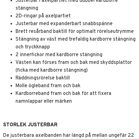
Justerbar i axelpartiet med dubbel kardborre
stängning
2D-ringar på axelpartiet
Justerbar med expanderbart snabbspänne
Brett resårband baktill för optimalt rörelseutrymme
Stängning av väst med trefaldig kardborre stängning
och tryckknapp
2 innerfickor med kardborre stängning
Västen kan förses fram och bak med skyddsplattor
(ficka med kardborre stängning)
Räddningsrörelse baktill
Molle ögleband fram och bak
Kardborreband fram och bak för att fixera
namnlappar eller märken
STORLEK JUSTERBAR
De justerbara axelbanden har längd på mellan ungefär 22