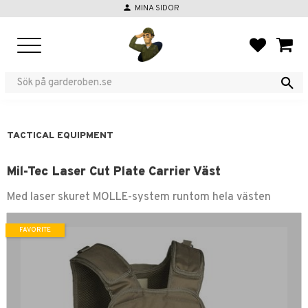
person
MINA SIDOR
Menu
FAVORIT
BASKE
TACTICAL EQUIPMENT
Mil-Tec Laser Cut Plate Carrier Väst
Med laser skuret MOLLE-system runtom hela västen
FAVORITE