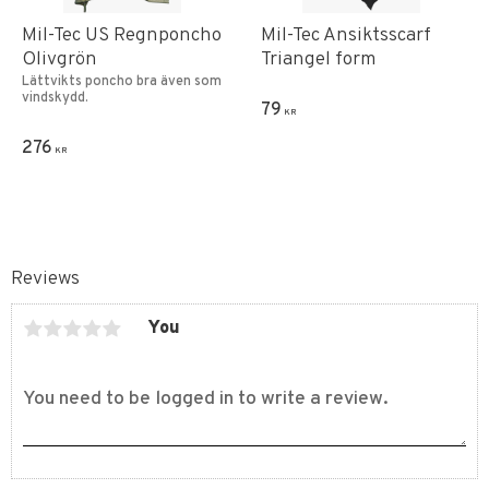
Mil-Tec US Regnponcho
Mil-Tec Ansiktsscarf
Olivgrön
Triangel form
Lättvikts poncho bra även som
vindskydd.
79
KR
276
KR
Reviews
You