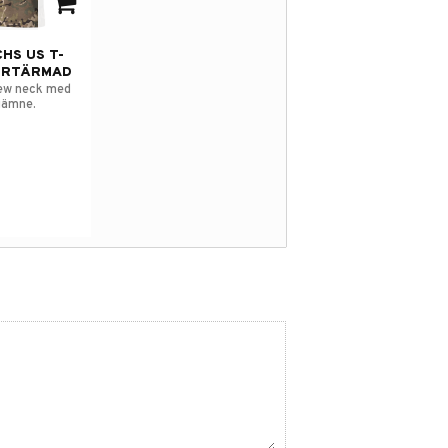
avorites
HS US T-
ORTÄRMAD
rew neck med
gämne.