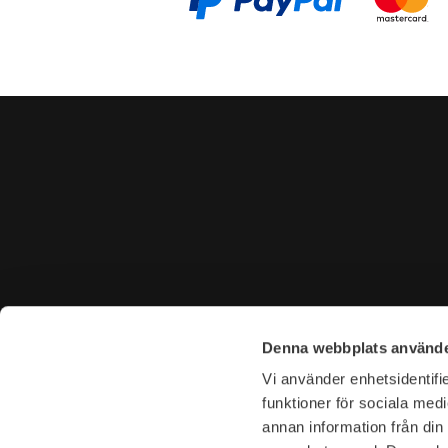
CONTACT US
VISIT U
Denna webbplats använde
Tel. +46 (0)8-31 44 40
Tegnérga
Vi använder enhetsidentifie
E-mail. info@garderoben.se
113 59 S
funktioner för sociala medi
annan information från din
Telephone hours:
Opening 