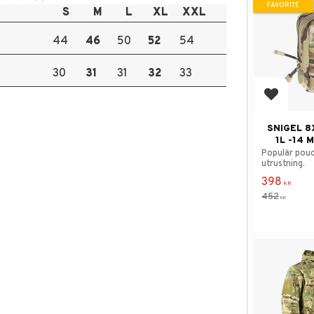
FAVORITE
S
M
L
XL
XXL
44
46
50
52
54
30
31
31
32
33
Add to f
SNIGEL 8
1L -14 
Populär pouc
utrustning.
398
KR
452
KR