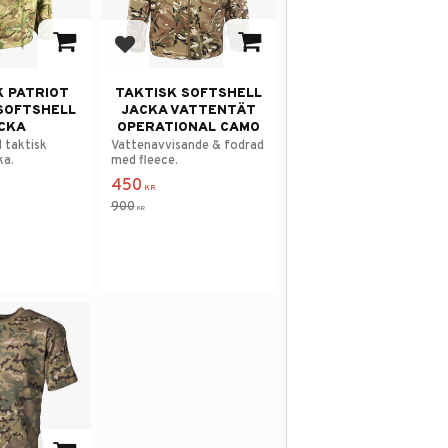
avorites
Add to favorites
K PATRIOT
TAKTISK SOFTSHELL
SOFTSHELL
JACKA VATTENTÄT
CKA
OPERATIONAL CAMO
l taktisk
Vattenavvisande & fodrad
ka.
med fleece.
450
KR
900
KR