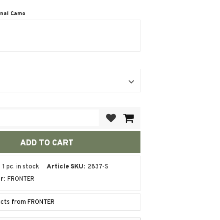
onal Camo
Add to favorites
1 pc. in stock
Article SKU
2837-S
r
FRONTER
ducts from FRONTER