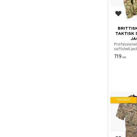
Add to f
BRITTIS
TAKTISK 
JA
Professionel
softshell jac
719
KR
FAVORITE