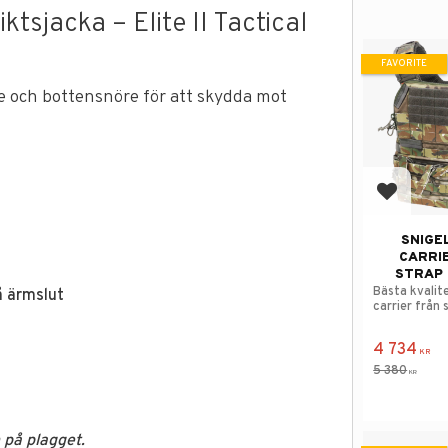
tsjacka – Elite II Tactical
FAVORITE
e och bottensnöre för att skydda mot
Add to f
SNIGE
CARRI
STRAP 
Bästa kvalit
å ärmslut
carrier från 
Design.
4 734
KR
5 380
KR
 på plagget.