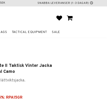
SEK
SNABBA LEVERANSER (1-3 DAGAR)
schedule
FAVORITES
BASKET
BAGS
TACTICAL EQUIPMENT
SALE
ite II Taktisk Vinter Jacka
al Camo
lättviktsjacka.