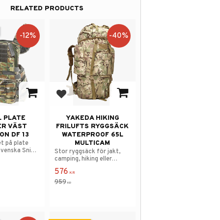
RELATED PRODUCTS
12
%
40
%
avorites
Add to favorites
L PLATE
YAKEDA HIKING
ER VÄST
FRILUFTS RYGGSÄCK
ON DF 13
WATERPROOF 65L
MULTICAM
et på plate
svenska Snigel
Stor ryggsäck för jakt,
camping, hiking eller
taktisk träning.
576
KR
959
KR