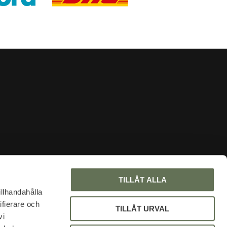
INFORMATION
TILLÅT ALLA
About us
illhandahålla
ifierare och
Faq
TILLÅT URVAL
vi
Blog