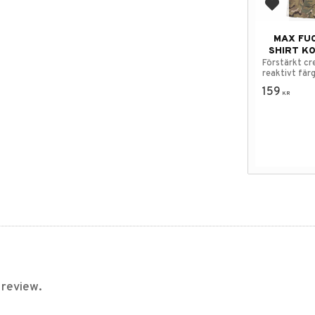
Add to f
MAX FUC
SHIRT K
Förstärkt c
reaktivt fär
159
KR