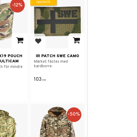
FAVORITE
12
%
avorites
Add to favorites
X19 POUCH
IR PATCH SWE CAMO
MULTICAM
Märket fästes med
kardborre.
h för mindre
103
KR
50
%