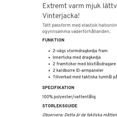
Extremt varm mjuk lättvik
Vinterjacka!
Tätt passform med elastisk halssnör
ogynnsamma väderförhållanden.
FUNKTION
2-vägs stormdragkedja fram
Innerficka med dragkedja
2 framfickor med blixtlåsdragare
2 kardborre ID-armpaneler
Tillverkad med taktiska tumhål p
SPECIFIKATION
100% polyester/vattentålig
STORLEKSGUIDE
Observera: Detta är de faktiska måtten