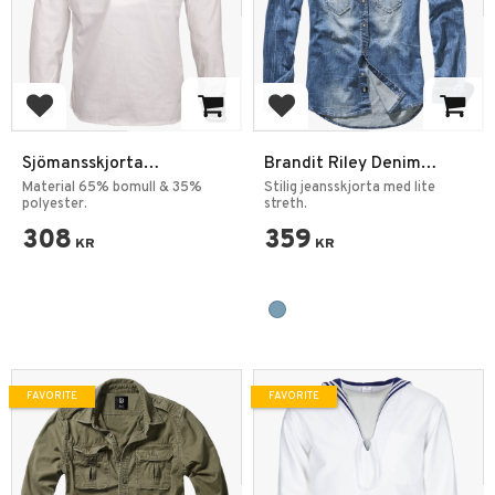
Add to favorites
Add to favorites
Sjömansskjorta
Brandit Riley Denim
Långärmad Vit
Skjorta
Material 65% bomull & 35%
Stilig jeansskjorta med lite
polyester.
streth.
308
359
KR
KR
FAVORITE
FAVORITE