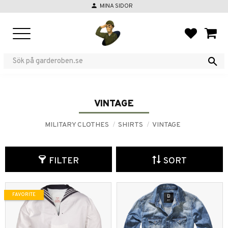
person
MINA SIDOR
Menu
FAVORIT
BASKE
VINTAGE
MILITARY CLOTHES
SHIRTS
VINTAGE
FILTER
SORT
FAVORITE