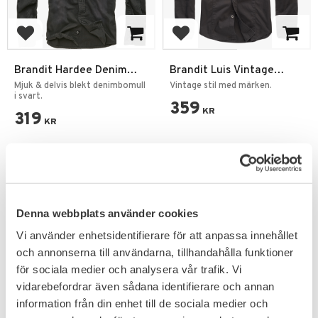
Add to favorites
Add to favorites
Brandit Hardee Denim
Brandit Luis Vintage
Skjorta
Skjorta
Mjuk & delvis blekt denimbomull
Vintage stil med märken.
i svart.
359
KR
319
KR
Denna webbplats använder cookies
Vi använder enhetsidentifierare för att anpassa innehållet
och annonserna till användarna, tillhandahålla funktioner
för sociala medier och analysera vår trafik. Vi
vidarebefordrar även sådana identifierare och annan
information från din enhet till de sociala medier och