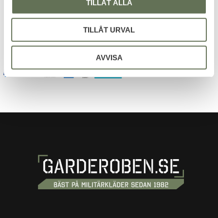
TILLÅT ALLA
Dina personuppgifter behandlas i enlighet med vår
integritetspolicy
.
TILLÅT URVAL
AVVISA