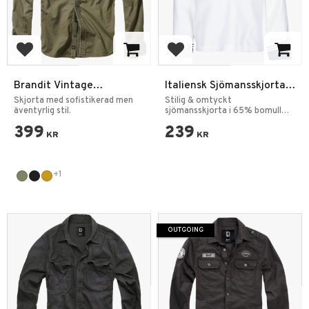
Add to favorites
Add to favorites
Brandit Vintage
Italiensk Sjömansskjorta
Långärmad Skjorta
Långärmad Vit
Skjorta med sofistikerad men
Stilig & omtyckt
äventyrlig stil.
sjömansskjorta i 65% bomull
35% polyester.
399
239
KR
KR
+1
OUTGOING