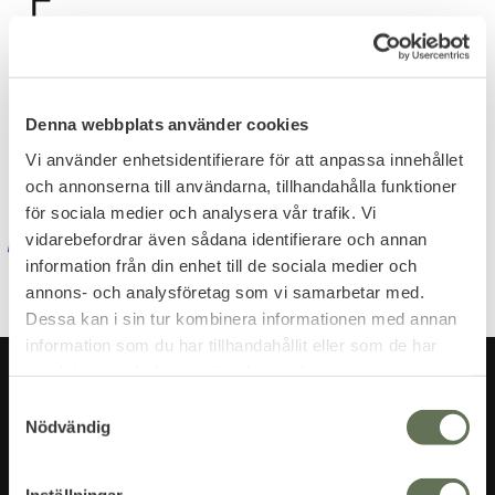
Dina personuppgifter behandlas i enlighet med vår
Denna webbplats använder cookies
integritetspolicy
.
Vi använder enhetsidentifierare för att anpassa innehållet
och annonserna till användarna, tillhandahålla funktioner
för sociala medier och analysera vår trafik. Vi
vidarebefordrar även sådana identifierare och annan
information från din enhet till de sociala medier och
annons- och analysföretag som vi samarbetar med.
Dessa kan i sin tur kombinera informationen med annan
information som du har tillhandahållit eller som de har
samlat in när du har använt deras tjänster.
S
Nödvändig
a
m
t