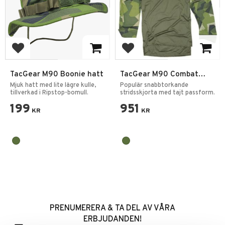
Add to favorites
Add to favorites
TacGear M90 Boonie hatt
TacGear M90 Combat
Shirt CoolMax
Mjuk hatt med lite lägre kulle,
Populär snabbtorkande
tillverkad i Ripstop-bomull.
stridsskjorta med tajt passform.
199
951
KR
KR
PRENUMERERA & TA DEL AV VÅRA
ERBJUDANDEN!