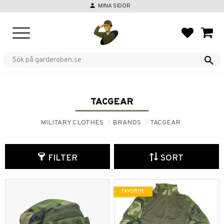
person
MINA SIDOR
Menu
FAVORIT
BASKE
TACGEAR
MILITARY CLOTHES
BRANDS
TACGEAR
FILTER
SORT
FAVORITE