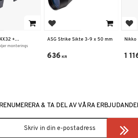
rites
Add to favorites
Add
 4X32 +
ASG Strike Sikte 3-9 x 50 mm
Nikko
4X40 
ljer monterings
636
1 11
KR
RENUMERERA & TA DEL AV VÅRA ERBJUDANDE