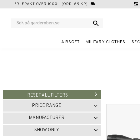
FRI FRAKT ÖVER 1000:- (ORD. 69 KR)
local_shipping
contact_mail
AIRSOFT
MILITARY CLOTHES
SEC
RESET ALL FILTERS
PRICE RANGE
279
1 384
MANUFACTURER
ASG
3
NIKKO
3
SHOW ONLY
UMAREX
2
WALTHER
1
In stock
3