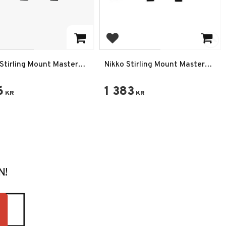
 to favorites
Add to favorites
 Stirling Mount Master
Nikko Stirling Mount Master
AO HMD Kikarsikte
ILLIM 4-12X50 AO HMD
Kikarsikte
6
1 383
KR
KR
N!