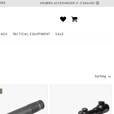
SEK
SNABBA LEVERANSER (1-3 DAGAR)
schedule
FAVORITES
BASKET
BAGS
TACTICAL EQUIPMENT
SALE
Select sorting method