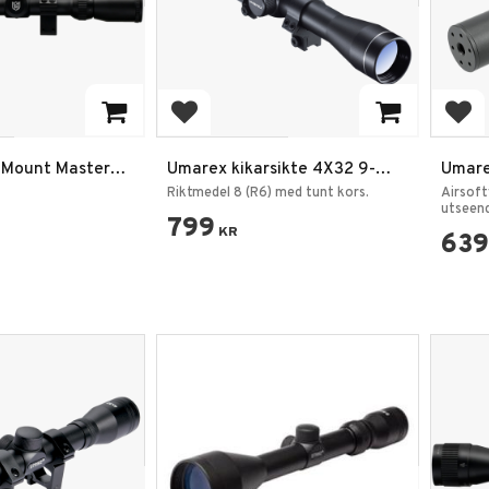
rites
Add to favorites
Add
g Mount Master
Umarex kikarsikte 4X32 9-
Umare
 AO HMD
11mm
Suppr
Riktmedel 8 (R6) med tunt kors.
Airsoft
utseen
799
KR
639