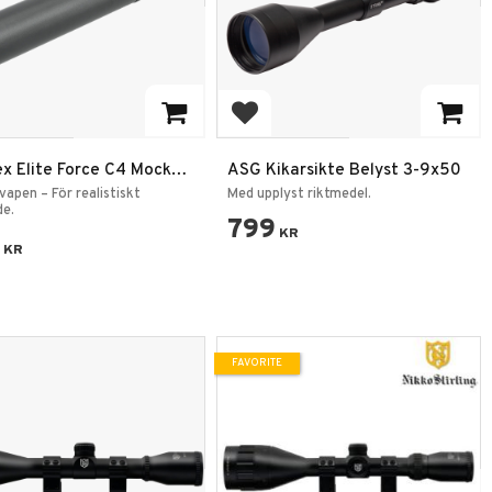
 to favorites
Add to favorites
x Elite Force C4 Mock
ASG Kikarsikte Belyst 3-9x50
essor
vapen – För realistiskt
Med upplyst riktmedel.
de.
799
KR
KR
FAVORITE