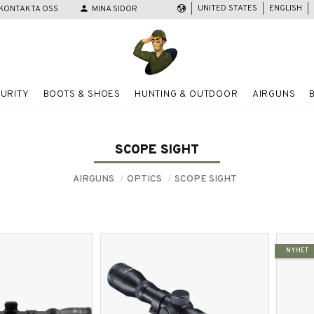
UNITED STATES
ENGLISH
KONTAKTA OSS
person
MINA SIDOR
URITY
BOOTS & SHOES
HUNTING & OUTDOOR
AIRGUNS
SCOPE SIGHT
AIRGUNS
OPTICS
SCOPE SIGHT
NYHET