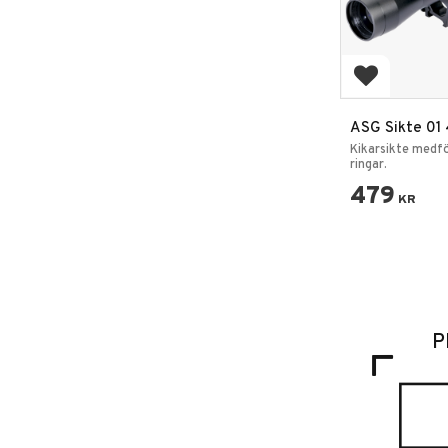
Add to favo
ASG Sikte 01
Siktesringar
Kikarsikte medfö
ringar.
479
KR
P