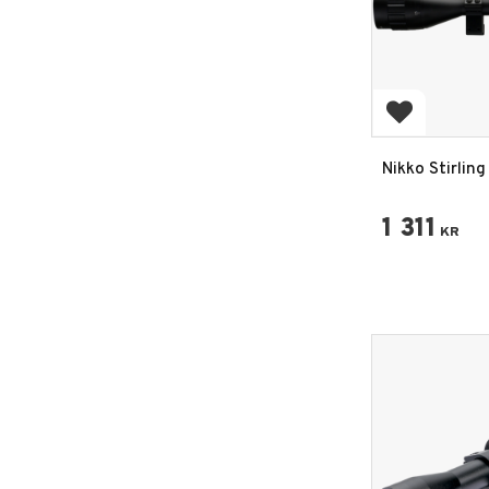
Add to favo
Nikko Stirlin
Illum 3-9X50
Kikarsikte
1 311
KR