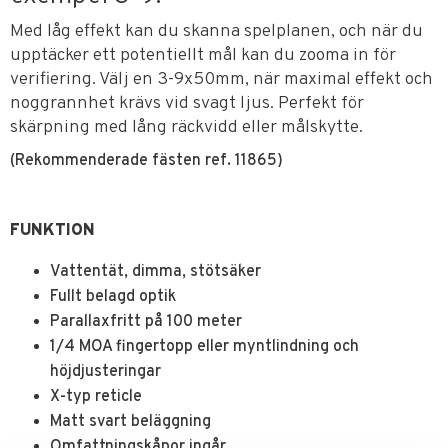
Med låg effekt kan du skanna spelplanen, och när du
upptäcker ett potentiellt mål kan du zooma in för
verifiering. Välj en 3-9x50mm, när maximal effekt och
noggrannhet krävs vid svagt ljus. Perfekt för
skärpning med lång räckvidd eller målskytte.
(Rekommenderade fästen ref. 11865)
FUNKTION
Vattentät, dimma, stötsäker
Fullt belagd optik
Parallaxfritt på 100 meter
1/4 MOA fingertopp eller myntlindning och
höjdjusteringar
X-typ reticle
Matt svart beläggning
Omfattningskåpor ingår