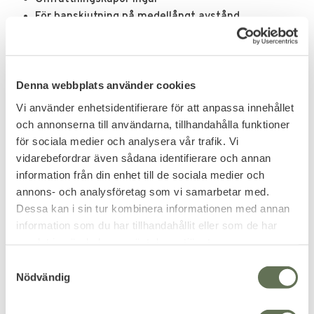
För banskjutning på medellångt avstånd
SPECIFIKATION
Denna webbplats använder cookies
Förstoring 3 × -9 ×
Vi använder enhetsidentifierare för att anpassa innehållet
Objektivdiameter 50 mm
och annonserna till användarna, tillhandahålla funktioner
Utgångselev 5.56-16.67mm (0,3-0,7 tum)
för sociala medier och analysera vår trafik. Vi
Längd 315 mm (12,6 tum)
vidarebefordrar även sådana identifierare och annan
Rördiameter 25,4 mm (1 tum)
information från din enhet till de sociala medier och
Ögonlindring 70-85 mm (2,8-3,4 tum)
annons- och analysföretag som vi samarbetar med.
Synfält vid 100yd 2,6 ° -6,6 °
Dessa kan i sin tur kombinera informationen med annan
Ju större objektivet är, desto mer ljus kan komma in i
information som du har tillhandahållit eller som de har
omfånget och desto tydligare blir bilden.
samlat in när du har använt deras tjänster.
S
Tänk på att ju högre du når objektivdiametern, desto
Nödvändig
a
större blir linsen i storlek och tyngre kommer den att
m
väga. Inse också att ett objektiv som överstiger 40 mm
t