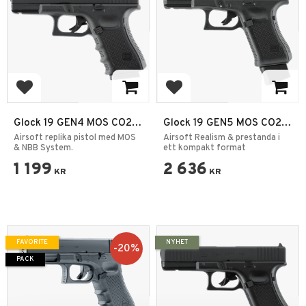
Add to favorites
Add to favorites
Glock 19 GEN4 MOS CO2
Glock 19 GEN5 MOS CO2
6mm 2,0J
4,5mm BB 2J
Airsoft replika pistol med MOS
Airsoft Realism & prestanda i
& NBB System.
ett kompakt format
1 199
2 636
KR
KR
FAVORITE
NYHET
20
%
PACK