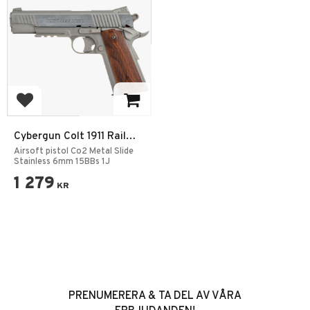
Add to favorites
Cybergun Colt 1911 Rail
Gun NBB 6mm
Airsoft pistol Co2 Metal Slide
Stainless 6mm 15BBs 1J
1 279
KR
PRENUMERERA & TA DEL AV VÅRA