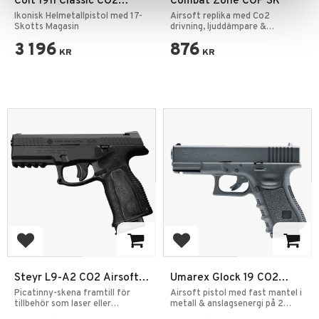
Colt 1911 Classic CO2
Combat Zone COP SK
4,5mm BB
Ikonisk Helmetallpistol med 17-
Airsoft replika med Co2
Skotts Magasin
drivning, ljuddämpare &
Picatinnyrail.
3 196
876
KR
KR
Add to favorites
Add to favorites
Steyr L9-A2 CO2 Airsoft
Umarex Glock 19 CO2
Pistol CBB Metal Slide
Airsoft Pistol 6mm
Picatinny-skena framtill för
Airsoft pistol med fast mantel i
6mm
tillbehör som laser eller
metall & anslagsenergi på 2
ficklampa.
Joule.