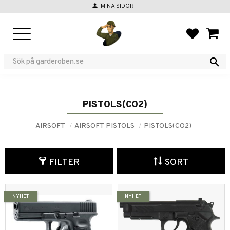
person
MINA SIDOR
Menu
FAVORIT
BASKE
PISTOLS(CO2)
AIRSOFT
AIRSOFT PISTOLS
PISTOLS(CO2)
FILTER
SORT
NYHET
NYHET