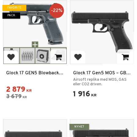
FAVORITE
22
%
PACK
Add to favorites
Add to favorites
Glock 17 GEN5 Blowback
Glock 17 Gen5 MOS – GBB
CO2 2,0 Joule 6mm
Gas 6mm CNC
Airsoft replika med MOS, GAS
Airsoft Paket
eller CO2 driven.
2 879
KR
1 916
3 679
KR
KR
NYHET