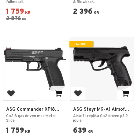
fullmetall.
& Blowback.
1 759
2 396
KR
KR
2 876
KR
FAVORITE
Add to favorites
Add to favorites
ASG Commander XP18
ASG Steyr M9-A1 Airsoft
Co2 6mm Svart
Pistol
Co2 & gas driven med Metal
Airsoft replika Co2 driven på 2
Slide.
joule.
1 759
639
KR
KR