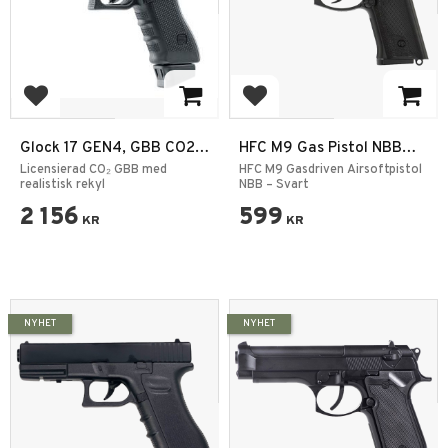
Add to favorites
Add to favorites
Glock 17 GEN4, GBB CO2
HFC M9 Gas Pistol NBB
6mm
Black – Airsoft Pistol
Licensierad CO₂ GBB med
HFC M9 Gasdriven Airsoftpistol
realistisk rekyl
NBB – Svart
2 156
599
KR
KR
NYHET
NYHET