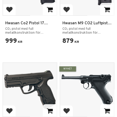
Add to favorites
Add to favorites
Hwasan Co2 Pistol 17
Hwasan M9 CO2 Luftpistol
Series (Non-Blowback -
4.5mm Full Metal Svart
CO₂ pistol med full
CO₂ pistol med full
metallkonstruktion för
Metal Slide - Black) 6mm
metallkonstruktion för
realistisk skjutupplevelse.
realistisk skjutupplevelse.
999
879
KR
KR
NYHET
Add to favorites
Add to favorites