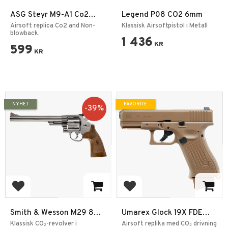
ASG Steyr M9-A1 Co2
Legend P08 CO2 6mm
6mm
Airsoft replica Co2 and Non-
Klassisk Airsoftpistol i Metall
blowback.
1 436
KR
599
KR
NYHET
FAVORITE
39
%
Add to favorites
Add to favorites
Smith & Wesson M29 8
Umarex Glock 19X FDE
3/8" CO2 6mm
6mm Coyote
Klassisk CO₂-revolver i
Airsoft replika med CO₂ drivning