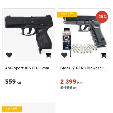
FAVORITE
25
%
Add to favorites
Add to favorites
ASG Sport 106 CO2 6mm
Glock 17 GEN3 Blowback
CO2 6mm Airsoft Paket
559
2 399
KR
KR
3 199
KR
FAVORITE