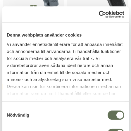
Add to favorites
Add to favorites
Denna webbplats använder cookies
Umarex Glock 17 GEN4
Umarex Glock 17 Gen5
CO2 6mm Airsoft Paket
MOS Blowback CO₂ – 4,5
Airsoft replika på 1,3 joule.
Kolsyredriven luftpistol med
Vi använder enhetsidentifierare för att anpassa innehållet
mm Diabolopistol
blowback
3 199
och annonserna till användarna, tillhandahålla funktioner
KR
2 956
3 999
KR
för sociala medier och analysera vår trafik. Vi
KR
vidarebefordrar även sådana identifierare och annan
information från din enhet till de sociala medier och
annons- och analysföretag som vi samarbetar med.
Dessa kan i sin tur kombinera informationen med annan
FAVORITE
FAVORITE
information som du har tillhandahållit eller som de har
samlat in när du har använt deras tjänster.
S
Nödvändig
a
m
t