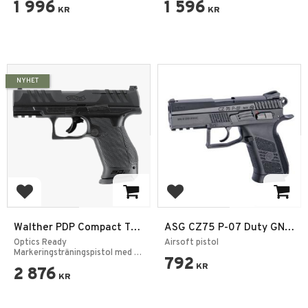
1 996
1 596
KR
KR
NYHET
Add to favorites
Add to favorites
Walther PDP Compact T4E
ASG CZ75 P-07 Duty GNB
.43
CO2 Airsoft Pistol
Optics Ready
Airsoft pistol
Markeringsträningspistol med 4"
792
Pipa
KR
2 876
KR