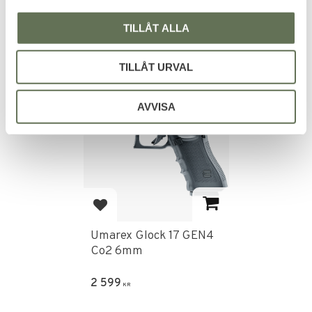
183
KR
TILLÅT ALLA
TILLÅT URVAL
FAVORITE
AVVISA
Add to favorites
Umarex Glock 17 GEN4
Co2 6mm
2 599
KR