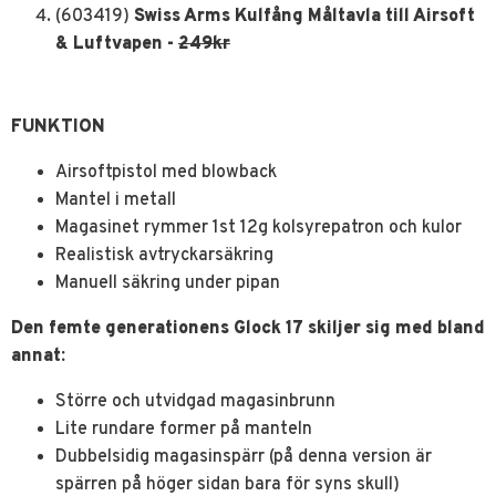
(603419)
Swiss Arms Kulfång Måltavla till Airsoft
& Luftvapen -
249kr
FUNKTION
Airsoftpistol med blowback
Mantel i metall
Magasinet rymmer 1st 12g kolsyrepatron och kulor
Realistisk avtryckarsäkring
Manuell säkring under pipan
Den femte generationens Glock 17 skiljer sig med bland
annat:
Större och utvidgad magasinbrunn
Lite rundare former på manteln
Dubbelsidig magasinspärr (på denna version är
spärren på höger sidan bara för syns skull)