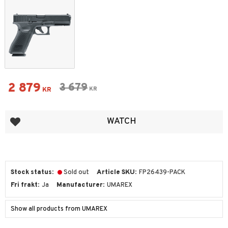
Reduced price:
2 879
Original price:
3 679
KR
KR
Add to favorites
WATCH
Stock status
Sold out
Article SKU
FP26439-PACK
Fri frakt
Ja
Manufacturer
UMAREX
Show all products from UMAREX