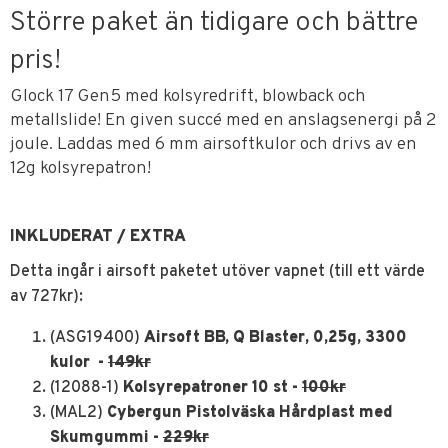
Större paket än tidigare och bättre
pris!
Glock 17 Gen5 med kolsyredrift, blowback och
metallslide! En given succé med en anslagsenergi på 2
joule. Laddas med 6 mm airsoftkulor och drivs av en
12g kolsyrepatron!
INKLUDERAT / EXTRA
Detta ingår i airsoft paketet utöver vapnet (till ett värde
av 727kr):
(ASG19400)
Airsoft BB, Q Blaster, 0,25g, 3300
kulor -
149kr
(12088-1)
Kolsyrepatroner 10 st -
100kr
(MAL2)
Cybergun Pistolväska Hårdplast med
Skumgummi -
229kr