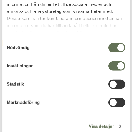
information från din enhet till de sociala medier och
Extra mag:
FP2.6439.1
annons- och analysföretag som vi samarbetar med.
Dessa kan i sin tur kombinera informationen med annan
Related products
information som du har tillhandahållit eller som de har
samlat in när du har använt deras tjänster.
S
FAVORITE
FAVORITE
Nödvändig
a
m
t
Inställningar
y
c
k
Statistik
e
Add to favorites
Add to favorites
s
Marknadsföring
ASG Airsoft BB Q
Cybergun Pistolväska
v
Blaster 3300 kulor
Hårdplast
a
Passar låg effekt & fjäderdrivna
Medföljer skumgummi inredning.
l
Airsoft replikor.
Visa detaljer
143
KR