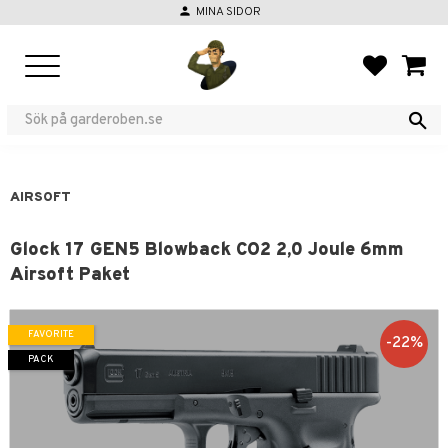
person
MINA SIDOR
Menu
FAVORIT
BASKE
AIRSOFT
Glock 17 GEN5 Blowback CO2 2,0 Joule 6mm
Airsoft Paket
FAVORITE
22
%
PACK