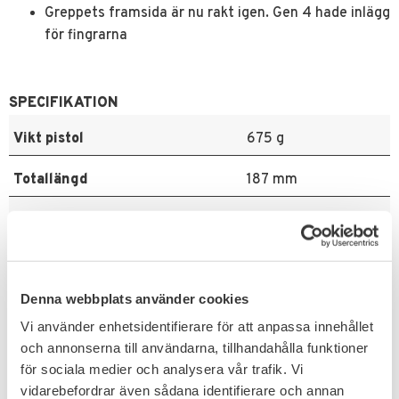
Greppets framsida är nu rakt igen. Gen 4 hade inlägg
för fingrarna
SPECIFIKATION
Vikt pistol
675 g
Totallängd
187 mm
Drivning
Co2
Kaliber
6 mm
Denna webbplats använder cookies
Magasinkapacitet
14 skott
Vi använder enhetsidentifierare för att anpassa innehållet
Anslagsenergi
2 J
och annonserna till användarna, tillhandahålla funktioner
för sociala medier och analysera vår trafik. Vi
Blowback
Ja
vidarebefordrar även sådana identifierare och annan