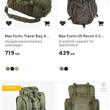
Add to favorites
Add to favorites
Max Fuchs Travel Bag 48L
Max Fuchs US Recon II 25L
Ryggsäck
Ryggsäck
Inbyggda anpassningsbara
En praktisk ryggsäck för
skiljeväggar.
dagsutflykter.
719
439
KR
KR
FAVORITE