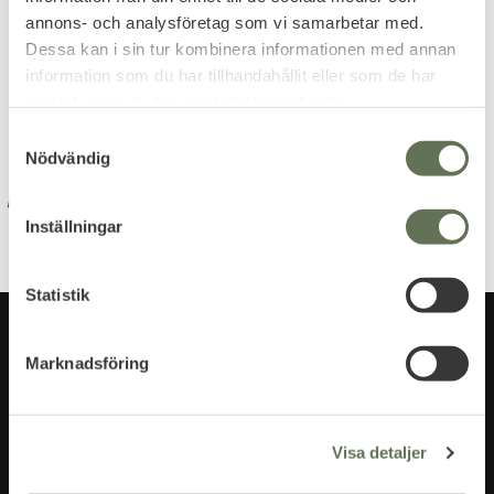
annons- och analysföretag som vi samarbetar med.
Dessa kan i sin tur kombinera informationen med annan
Dina personuppgifter behandlas i enlighet med vår
information som du har tillhandahållit eller som de har
integritetspolicy
.
samlat in när du har använt deras tjänster.
S
Nödvändig
a
m
t
Inställningar
y
c
k
Statistik
e
s
Marknadsföring
v
a
l
Visa detaljer