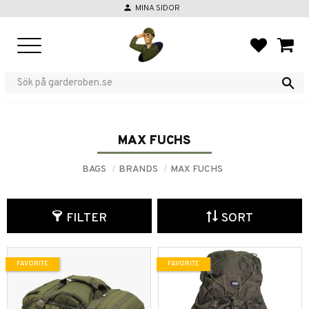
person
MINA SIDOR
Menu
FAVORIT
BASKE
MAX FUCHS
BAGS
BRANDS
MAX FUCHS
FILTER
SORT
FAVORITE
FAVORITE