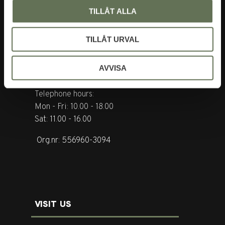
TILLÅT ALLA
CONTACT US
TILLÅT URVAL
Tel. +46 (0)8-31 44 40
AVVISA
E-mail. info@garderoben.se
Telephone hours:
Mon - Fri: 10.00 - 18.00
Sat: 11.00 - 16.00
Org.nr: 556960-3094
VISIT US