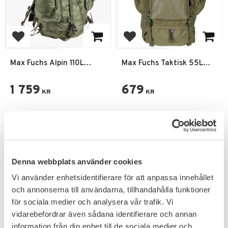
Add to favorites
Add to favorites
Max Fuchs Alpin 110L
Max Fuchs Taktisk 55L
Ryggsäck
Ryggsäck Large
1 759
679
KR
KR
Denna webbplats använder cookies
Vi använder enhetsidentifierare för att anpassa innehållet
och annonserna till användarna, tillhandahålla funktioner
PRENUMERERA & TA DEL AV VÅRA
ERBJUDANDEN!
för sociala medier och analysera vår trafik. Vi
vidarebefordrar även sådana identifierare och annan
information från din enhet till de sociala medier och