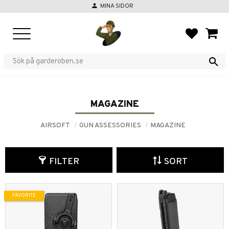
person
MINA SIDOR
Menu
FAVORIT
BASKE
MAGAZINE
AIRSOFT
GUN ASSESSORIES
MAGAZINE
FILTER
SORT
FAVORITE