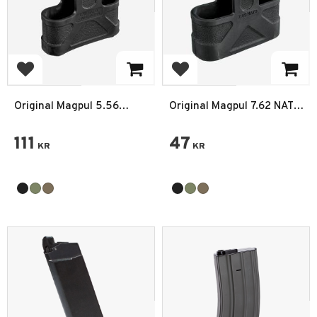
Add to favorites
Add to favorites
Original Magpul 5.56
Original Magpul 7.62 NATO
NATO
Black
111
47
KR
KR