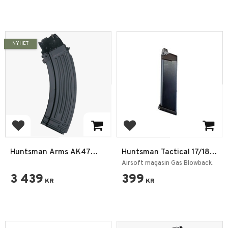
NYHET
Add to favorites
Add to favorites
Huntsman Arms AK47
Huntsman Tactical 17/18
CO2 Magasin – 4.5mm /
Series GBB Glock Magasin
Airsoft magasin Gas Blowback.
.177 – Metall – Svart
3 439
399
KR
KR