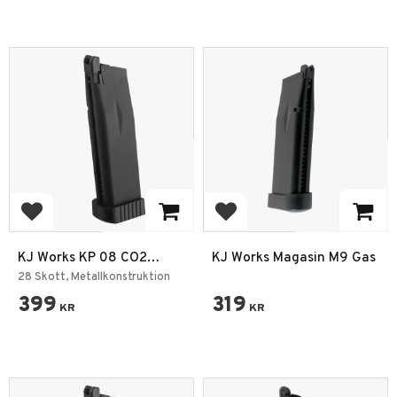
Add to favorites
Add to favorites
KJ Works KP 08 CO2
KJ Works Magasin M9 Gas
Magasin
28 Skott, Metallkonstruktion
399
319
KR
KR