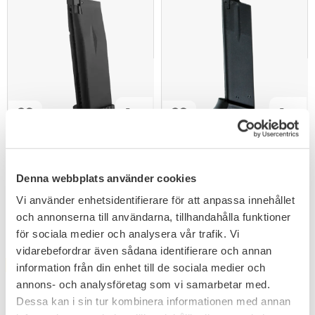
Add to favorites
Add to favorites
KJ Works Magasin – KP-08
M&P 9C Gasmagasin 14
Gasmagasin 6mm 28
Skott Green Gas Svart
För Airsoftpistoler
Denna webbplats använder cookies
Skott
399
359
KR
KR
Vi använder enhetsidentifierare för att anpassa innehållet
och annonserna till användarna, tillhandahålla funktioner
för sociala medier och analysera vår trafik. Vi
vidarebefordrar även sådana identifierare och annan
FAVORITE
information från din enhet till de sociala medier och
annons- och analysföretag som vi samarbetar med.
Dessa kan i sin tur kombinera informationen med annan