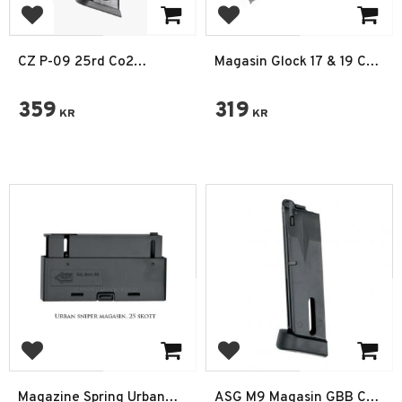
Add to favorites
Add to favorites
CZ P-09 25rd Co2
Magasin Glock 17 & 19 Co2
Magasin
6 mm
359
319
KR
KR
Add to favorites
Add to favorites
Magazine Spring Urban
ASG M9 Magasin GBB CO2