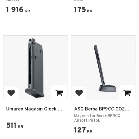
Airsoft
SAS.
1 916
175
KR
KR
Add to favorites
Add to favorites
Umarex Magasin Glock 45
ASG Bersa BP9CC CO2
GBB 6mm
Magazine 6mm
Magasin för Bersa BP9CC
Airsoft Pistol.
511
KR
127
KR