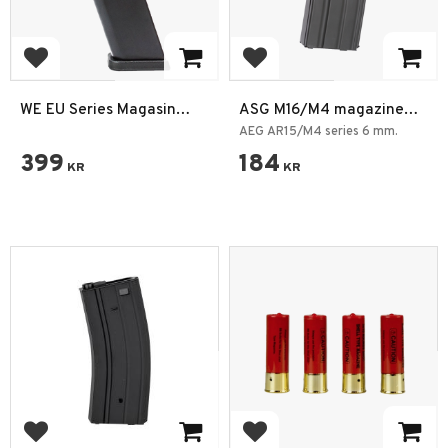
Add to favorites
Add to favorites
WE EU Series Magasin
ASG M16/M4 magazine
25rds 6mm Co2
mid-cap 130 rd.
AEG AR15/M4 series 6 mm.
399
184
KR
KR
Add to favorites
Add to favorites