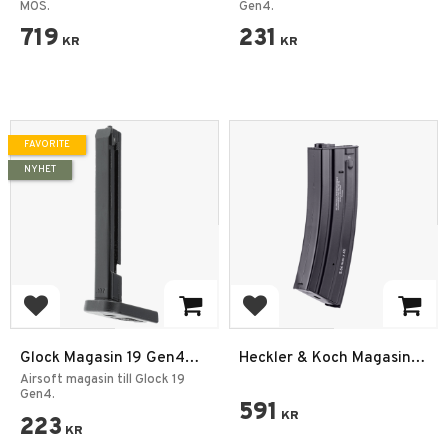
MOS.
Gen4.
719
231
KR
KR
FAVORITE
NYHET
Add to favorites
Add to favorites
Glock Magasin 19 Gen4
Heckler & Koch Magasin
MOS CO2 4,5mm BB
HK416 A5
Airsoft magasin till Glock 19
Gen4.
591
KR
223
KR