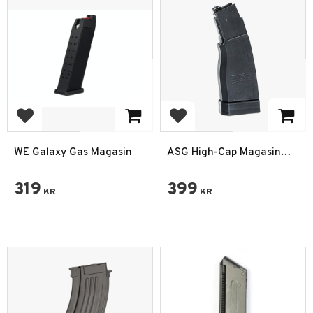
Add to favorites
Add to favorites
WE Galaxy Gas Magasin
ASG High-Cap Magasin
375rds Scorpion EVO 3-A1
319
399
KR
KR