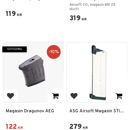
Sniper
25rd
Airsoft CO₂ magasin M9 25
skott.
119
KR
319
KR
OUTGOING
10
%
Add to favorites
Add to favorites
Magasin Dragunov AEG
ASG Airsoft Magasin STI
Tac Master GBB
122
279
KR
KR