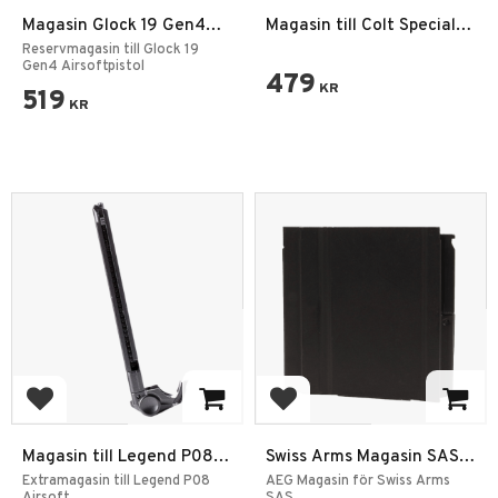
Magasin Glock 19 Gen4
Magasin till Colt Special
GBB 6mm
Classic & Xtreme
Reservmagasin till Glock 19
Gen4 Airsoftpistol
479
KR
519
KR
Add to favorites
Add to favorites
Magasin till Legend P08
Swiss Arms Magasin SAS
6mm Airsoft
280732 733 734 735
Extramagasin till Legend P08
AEG Magasin för Swiss Arms