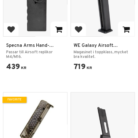
Add to favorites
Add to favorites
Specna Arms Hand-
WE Galaxy Airsoft
cranked Speedloader
Magasin 50BB VX Series
Passar till Airsoft replikor
Magasinet i toppklass, mycket
M4/M16 Black
M4/M16.
SAI BLU GBB
bra kvalitet.
439
719
KR
KR
FAVORITE