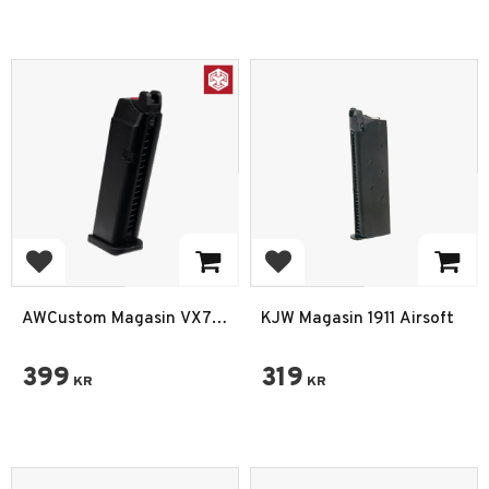
Add to favorites
Add to favorites
AWCustom Magasin VX7
KJW Magasin 1911 Airsoft
27 BBs Gas
399
319
KR
KR