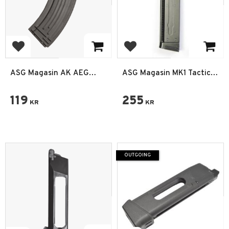
Add to favorites
Add to favorites
ASG Magasin AK AEG
ASG Magasin MK1 Tactical
600rd
Sniper
119
255
KR
KR
OUTGOING