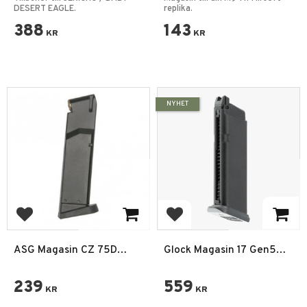
6mm 15BB
DESERT EAGLE.
replika.
388
143
KR
KR
NYHET
Add to favorites
Add to favorites
ASG Magasin CZ 75D
Glock Magasin 17 Gen5
Compact GNB
MOS – GBB Gas 6mm CNC
239
559
KR
KR