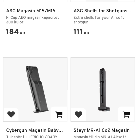
ASG Magasin M15/M16
ASG Shells for Shotguns
300rd
Airsoft 4 pcs 30 rd
Hi Cap AEG magasinkapacitet
Extra shells for your Airsoft
300 kulor.
shotgun.
184
111
KR
KR
Add to favorites
Add to favorites
Cybergun Magasin Baby
Steyr M9-A1 Co2 Magasin
DESERT EAGLE II Co2
Tillbehör till JERICHO / BABY
Magasin till din M9-A1 Airsoft