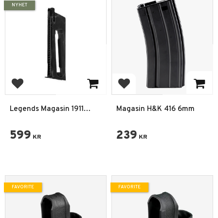
NYHET
Add to favorites
Add to favorites
Legends Magasin 1911
Magasin H&K 416 6mm
Vintage GBB CO2 4,5mm
BB
599
239
KR
KR
FAVORITE
FAVORITE