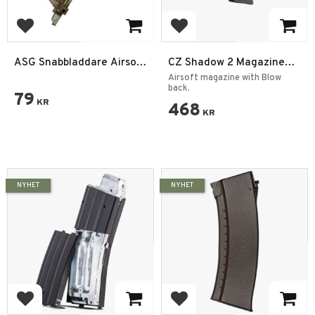
Add to favorites
Add to favorites
ASG Snabbladdare Airsoft
CZ Shadow 2 Magazine
Svart
Co2 6mm
Airsoft magazine with Blow
back.
79
KR
468
KR
NYHET
NYHET
Add to favorites
Add to favorites