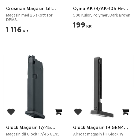
Crosman Magasin till
Cyma AK74/AK-105 Hi-
DPMS, 25 Skott
Cap Magasin
Magasin med 25 skott för
500 Kulor, Polymer, Dark Brown
DPMS.
199
KR
1 116
KR
Add to favorites
Add to favorites
Glock Magasin 17/45
Glock Magasin 19 GEN4
Gen5 MOS GBB 6mm
MOS Co2 6mm 2,0J
Magasin till Glock 17/45 GEN5
Airsoft magasin till Glock 19